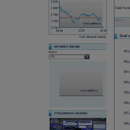
Další fun
Reklama
Graf 
Další
akciové indexy
AD INDEX ONLINE
Region
select
VÝSLEDKOVÁ SEZÓNA