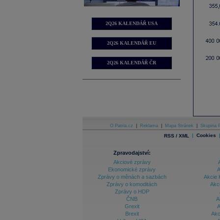
2Q26 KALENDÁŘ USA
2Q26 KALENDÁŘ EU
2Q26 KALENDÁŘ ČR
O Patria.cz
|
Reklama
|
Mapa Stránek
|
Skupina P
|
Cookies
RSS / XML
Zpravodajství:
Akciové zprávy
Ekonomické zprávy
A
Zprávy o měnách a sazbách
Akcie 
Zprávy o komoditách
Akc
Zprávy o HDP
ČNB
A
Grexit
A
Brexit
Akc