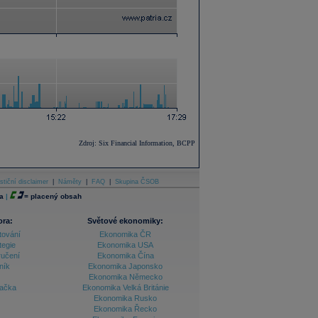
Zdroj: Six Financial Information, BCPP
stiční disclaimer
|
Náměty
|
FAQ
|
Skupina ČSOB
a
|
=
placený obsah
ora:
Světové ekonomiky:
tování
Ekonomika ČR
tegie
Ekonomika USA
ručení
Ekonomika Čína
ník
Ekonomika Japonsko
Ekonomika Německo
lačka
Ekonomika Velká Británie
Ekonomika Rusko
Ekonomika Řecko