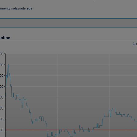
damenty naleznete
zde
.
online
1 