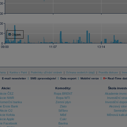
atria
|
Kariéra v Patrii
|
Podmínky užívání stránek
|
Ochrana osobních údajů
|
Pravidla diskuse
|
Inve
|
|
|
|
|
E-mail newsletter
SMS zpravodajství
Data export
Mobilní verze
R
=
Real-Time dat
Akcie:
Komodity:
Škola invest
Akcie ČEZ
Ropa BRENT
Akademie inves
kcie NWR
Ropa WTI
Investiční stra
Komerční banka
Zemní plyn
Investiční dopo
ie Erste Bank
Zlato
Akciový slov
Akcie O2
Stříbro
Semináře
kcie Kofola
Měď
Měnová kalku
kcie Apple
Cukr
ie Facebook
Bavlna