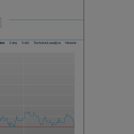
den
3 dny
5 dní
Technická analýza
Historie