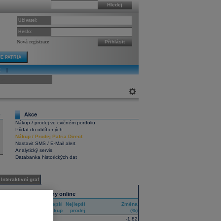
Hledej
Uživatel:
Heslo:
Nová registrace
Přihlásit
E PATRIA
E
|
ivní graf
Akce
0
Nákup / prodej ve cvičném portfoliu
Přidat do oblíbených
Nákup
/
Prodej
Patria Direct
Nastavit SMS / E-Mail alert
Analytický servis
Databanka historických dat
Interaktivní graf
Všechny trhy online
Nejlepší
Nejlepší
Změna
RIC
nákup
prodej
(%)
-1,82