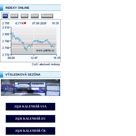
INDEXY ONLINE
PX
BUX
WIG
DAX
Nasdaq
Další
akciové indexy
VÝSLEDKOVÁ SEZÓNA
2Q26 KALENDÁŘ USA
2Q26 KALENDÁŘ EU
2Q26 KALENDÁŘ ČR