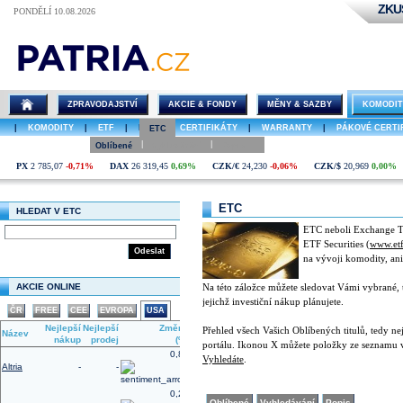
ZKU
PONDĚLÍ 10.08.2026
Deriváty -
ETC
(Exchange
traded
commodities),
ZPRAVODAJSTVÍ
AKCIE & FONDY
MĚNY & SAZBY
KOMODIT
komoditní
indexy,
|
KOMODITY
|
ETF
|
ETC
|
CERTIFIKÁTY
|
WARRANTY
|
PÁKOVÉ CERTI
ETC
aktuální kurz
|
|
Oblíbené
Vyhledávání
Popis
PX
2 785,07
-0,71%
DAX
26 319,45
0,69%
CZK/€
24,230
-0,06%
CZK/$
20,969
0,00%
ETC
HLEDAT V ETC
ETC neboli Exchange Tr
ETF Securities (
www.etf
Odeslat
na vývoji komodity, an
AKCIE ONLINE
Na této záložce můžete sledovat Vámi vybrané, t
jejichž investiční nákup plánujete.
ČR
FREE
CEE
EVROPA
USA
Nejlepší
Nejlepší
Změna
Přehled všech Vašich Oblíbených titulů, tedy nej
Název
nákup
prodej
(%)
portálu. Ikonou X můžete položky ze seznamu vy
0,89
Vyhledáte
.
Altria
-
-
0,29
Oblíbené
Vyhledávání
Popis