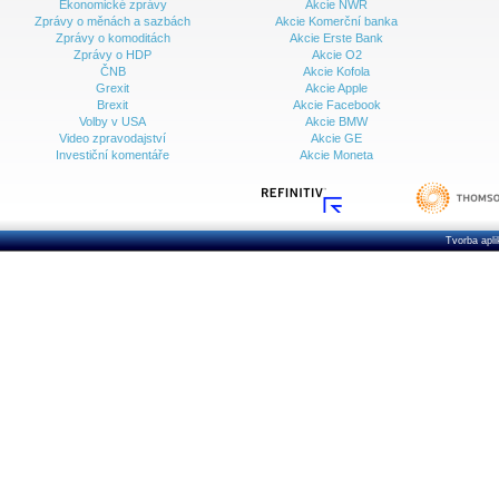
Ekonomické zprávy
Akcie NWR
Zprávy o měnách a sazbách
Akcie Komerční banka
Zprávy o komoditách
Akcie Erste Bank
Zprávy o HDP
Akcie O2
ČNB
Akcie Kofola
Grexit
Akcie Apple
Brexit
Akcie Facebook
Volby v USA
Akcie BMW
Video zpravodajství
Akcie GE
Investiční komentáře
Akcie Moneta
Tvorba apl