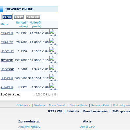
TREASURY ONLINE
Forex
Sazby
Komodity
Nejlepší
Nejlepší
Změna
Měna
nákup
prodej
(%)
CZK/EUR
24,2304
24,2816
-0,06
CZK/USD
20,9690
21,0060
0,00
USD/EUR
1,1557
1,1557
-0,04
JPY/USD
157,9000
157,9080
0,15
USD/GBP
1,3491
1,3492
-0,01
HUF/EUR
363,5660
364,1544
0,12
PLN/EUR
4,2928
4,3030
-0,06
Zpožděná data
10.08.2026 1:48:48
O Patria.cz
|
Reklama
|
Mapa Stránek
|
Skupina Patria
|
Kariéra v Patrii
|
Podmínky uží
|
Cookies
|
|
RSS / XML
E-mail newsletter
SMS zpravod
Zpravodajství:
Akcie:
Akciové zprávy
Akcie ČEZ