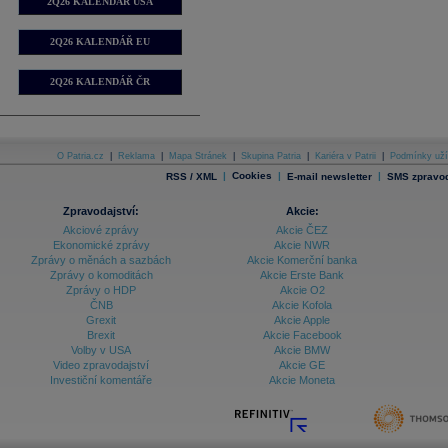
2Q26 KALENDÁŘ USA
2Q26 KALENDÁŘ EU
2Q26 KALENDÁŘ ČR
O Patria.cz
|
Reklama
|
Mapa Stránek
|
Skupina Patria
|
Kariéra v Patrii
|
Podmínky uží
|
Cookies
|
|
RSS / XML
E-mail newsletter
SMS zpravod
Zpravodajství:
Akcie:
Akciové zprávy
Akcie ČEZ
Ekonomické zprávy
Akcie NWR
Zprávy o měnách a sazbách
Akcie Komerční banka
Zprávy o komoditách
Akcie Erste Bank
Zprávy o HDP
Akcie O2
ČNB
Akcie Kofola
Grexit
Akcie Apple
Brexit
Akcie Facebook
Volby v USA
Akcie BMW
Video zpravodajství
Akcie GE
Investiční komentáře
Akcie Moneta