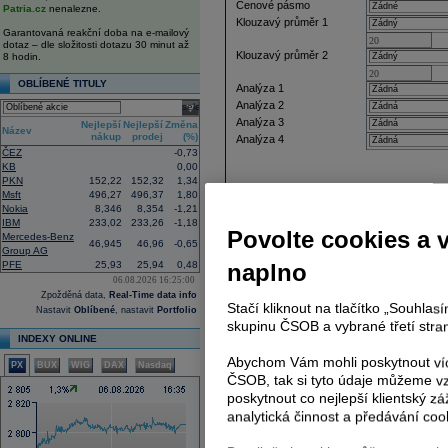
Cenové pásmo
Patria.cz
nenalezne.
Klouzavý průměr 1
Garantovaná reakční doba na e-mailový
dotaz – dle složitosti dotazu 30 minut až
Klouzavý průměr 2
8 hodin.
OBLÍBENÉ TITULY
Analýza 1
Analýza 2
select
Analýza 3
Nejlepší
Nejlepší
Změna
Název
nákup
prodej
(%)
Analýza 4
ČEZ
-0,73
KB
0,00
PKN
152,22
152,32
1,34
Msft
496,27
496,37
1,80
Nokia
8,346
8,354
-1,21
IBM
233,02
233,26
-1,18
Povolte cookies a 
Mercedes-Benz
46,945
46,96
-0,65
Group AG
PFE
25,93
25,94
0,48
naplno
06.08.2026 16:25:00
Zpožděná data,
Real-Time data info
Stačí kliknout na tlačítko „Souhla
Nastavit
Oblíbené
, nastavit
Portfolio
skupinu ČSOB a vybrané třetí stran
INDEXY ONLINE
Abychom Vám mohli poskytnout víc
PX
BUX
WIG
DAX
Nasdaq
ČSOB, tak si tyto údaje můžeme vz
poskytnout co nejlepší klientský zá
analytická činnost a předávání coo