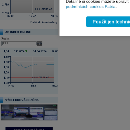
Detailně si cookies můžete upravit
podmínkách cookies Patria
.
Použít jen techn
Další
akciové indexy
AD INDEX ONLINE
Region
select
VÝSLEDKOVÁ SEZÓNA