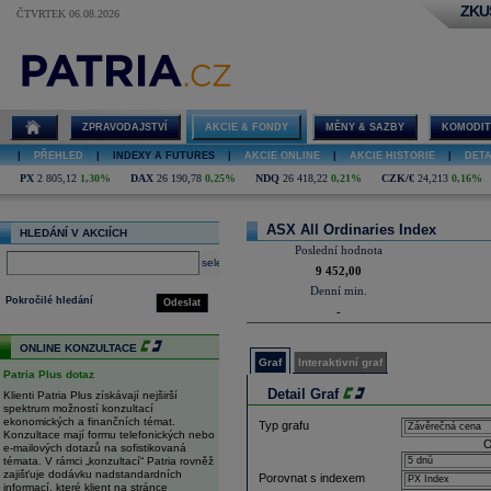
ZKU
ČTVRTEK 06.08.2026
Detail future
ASX All
Ordinaries
Index
ZPRAVODAJSTVÍ
AKCIE & FONDY
MĚNY & SAZBY
KOMODIT
|
PŘEHLED
|
INDEXY A FUTURES
|
AKCIE ONLINE
|
AKCIE HISTORIE
|
DETA
PX
2 805,12
1,30%
DAX
26 190,78
0,25%
NDQ
26 418,22
0,21%
CZK/€
24,213
0,16%
ASX All Ordinaries Index
HLEDÁNÍ V AKCIÍCH
Poslední hodnota
select
9 452,00
Denní min.
Pokročilé hledání
Odeslat
-
ONLINE KONZULTACE
Graf
Interaktivní graf
Patria Plus dotaz
Detail Graf
Klienti Patria Plus získávají nejširší
spektrum možností konzultací
ekonomických a finančních témat.
Typ grafu
Konzultace mají formu telefonických nebo
O
e-mailových dotazů na sofistikovaná
témata. V rámci „konzultací“ Patria rovněž
zajišťuje dodávku nadstandardních
Porovnat s indexem
informací, které klient na stránce