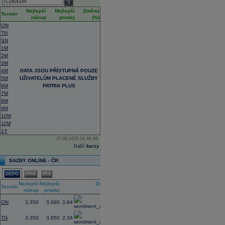
select
Nejlepší
Nejlepší
Změna
Termín
nákup
prodej
(%)
ON
TN
SN
1M
2M
3M
4M
DATA JSOU PŘÍSTUPNÁ POUZE
5M
UŽIVATELŮM PLACENÉ SLUŽBY
6M
PATRIA PLUS
7M
8M
9M
10M
11M
1Y
07.08.2026 16:46:08
Další
kurzy
SAZBY ONLINE - ČR
DEPO
FRA
IRS
Nejlepší
Nejlepší
Změna
Termín
nákup
prodej
(%)
ON
3,350
3,680
3,84
TN
3,350
3,650
2,34