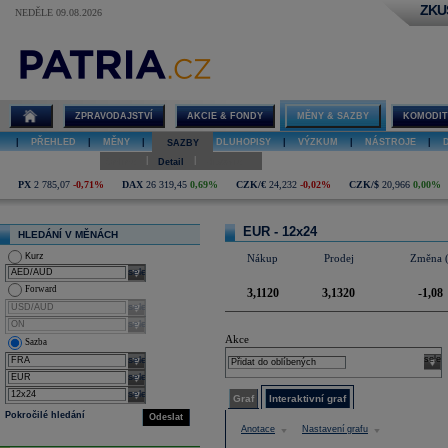
ZKU
NEDĚLE 09.08.2026
Detail FRA
EUR 12x24
ZPRAVODAJSTVÍ
AKCIE & FONDY
MĚNY & SAZBY
KOMODIT
|
PŘEHLED
|
MĚNY
|
SAZBY
|
DLUHOPISY
|
VÝZKUM
|
NÁSTROJE
|
SAZBY
|
|
Online
Detail
Historie
PX
2 785,07
-0,71%
DAX
26 319,45
0,69%
CZK/€
24,232
-0,02%
CZK/$
20,966
0,00%
EUR - 12x24
HLEDÁNÍ V MĚNÁCH
Kurz
Nákup
Prodej
Změna 
select
Forward
3,1120
3,1320
-1,08
select
select
Akce
Sazba
select
selec
select
select
Graf
Interaktivní graf
Pokročilé hledání
Odeslat
Anotace
Nastavení grafu