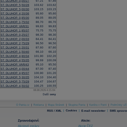
ST. DLUHOP. 0,00/27
97,21
97,46
ST. DLUHOP. 5,50/28
103,62
103,62
ST. DLUHOP. 5,00/30
103,15
103,15
ST. DLUHOP. 4,20/36
95,60
95,60
ST. DLUHOP. 0,95/30
89,05
89,05
ST. DLUHOP. 1,75/32
86,70
86,70
ST. DLUHOP. VAR/31
99,83
99,83
ST. DLUHOP. 1,95/37
75,75
75,75
ST. DLUHOP. 0,25/27
98,30
98,30
ST. DLUHOP. 2,00/33
84,41
84,41
ST. DLUHOP. 2,75/29
96,50
96,50
ST. DLUHOP. 1,20/31
87,60
87,60
ST. DLUHOP. 1,50/40
66,10
66,10
ST. DLUHOP. 4,90/34
101,90
102,20
ST. DLUHOP. 4,55/35
99,69
100,09
ST. DLUHOP. VAR/43
95,10
95,50
ST. DLUHOP. 4,00/44
87,00
87,40
ST. DLUHOP. 4,95/37
100,90
101,20
ST. DLUHOP. 5,30/35
104,10
104,40
ST. DLUHOP. 5,75/29
104,47
104,67
ST. DLUHOP. 4,50/32
100,25
100,55
08.08.2026 4:25:04
Další
ceny
O Patria.cz
|
Reklama
|
Mapa Stránek
|
Skupina Patria
|
Kariéra v Patrii
|
Podmínky uží
|
Cookies
|
|
RSS / XML
E-mail newsletter
SMS zpravod
Zpravodajství:
Akcie:
Akciové zprávy
Akcie ČEZ