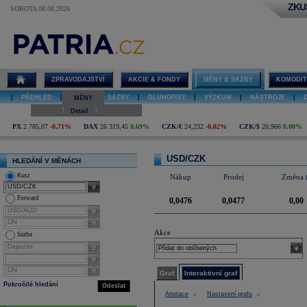
ZKU
SOBOTA 08.08.2026
Detail kurzu
USD/CZK
ZPRAVODAJSTVÍ
AKCIE & FONDY
MĚNY & SAZBY
KOMODIT
|
PŘEHLED
|
MĚNY
|
SAZBY
|
DLUHOPISY
|
VÝZKUM
|
NÁSTROJE
|
MĚNY
|
|
Online
Detail
Historie
PX
2 785,07
-0,71%
DAX
26 319,45
0,69%
CZK/€
24,232
-0,02%
CZK/$
20,966
0,00%
USD/CZK
HLEDÁNÍ V MĚNÁCH
Kurz
Nákup
Prodej
Změna 
select
Forward
0,0476
0,0477
0,00
select
select
Akce
Sazba
select
selec
select
select
Graf
Interaktivní graf
Pokročilé hledání
Odeslat
Anotace
Nastavení grafu