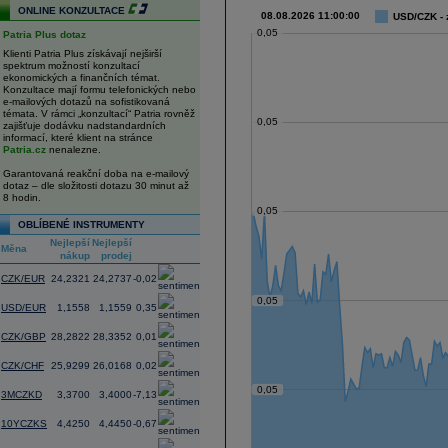
ONLINE KONZULTACE
08.08.2026 11:00:00
USD/CZK - 
0,05
Patria Plus dotaz
Klienti Patria Plus získávají nejširší
spektrum možností konzultací
ekonomických a finančních témat.
Konzultace mají formu telefonických nebo
e-mailových dotazů na sofistikovaná
témata. V rámci „konzultací“ Patria rovněž
0,05
zajišťuje dodávku nadstandardních
informací, které klient na stránce
Patria.cz
nenalezne.
Garantovaná reakční doba na e-mailový
dotaz – dle složitosti dotazu 30 minut až
8 hodin.
0,05
OBLÍBENÉ INSTRUMENTY
Nejlepší
Nejlepší
Změna
Měna
nákup
prodej
(%)
CZK/EUR
24,2321
24,2737
-0,02
0,05
USD/EUR
1,1558
1,1559
0,35
CZK/GBP
28,2822
28,3352
0,01
CZK/CHF
25,9299
26,0168
0,02
0,05
3MCZKD
3,3700
3,4000
-7,13
10YCZKS
4,4250
4,4450
-0,67