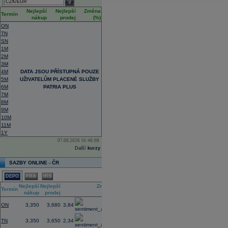
select
Nejlepší
Nejlepší
Změna
Termín
nákup
prodej
(%)
ON
TN
SN
1M
2M
3M
4M
DATA JSOU PŘÍSTUPNÁ POUZE
5M
UŽIVATELŮM PLACENÉ SLUŽBY
6M
PATRIA PLUS
7M
8M
9M
10M
11M
1Y
07.08.2026 16:46:08
Další
kurzy
SAZBY ONLINE - ČR
DEPO
FRA
IRS
Nejlepší
Nejlepší
Změna
Termín
nákup
prodej
(%)
ON
3,350
3,680
3,84
TN
3,350
3,650
2,34