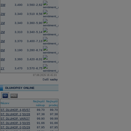
SW
3,490
3,560
-2,62
2W
3,340
3,510
8,56
1M
3,340
3,360
-5,90
2M
3,310
3,340
-5,14
3M
3,370
3,400
-7,13
6M
3,190
3,280
-8,74
9M
3,360
3,420
-8,01
1Y
3,470
3,570
-6,75
07.08.2026 18:45:01
Další
sazby
DLUHOPISY ONLINE
SD
HZL
Nejlepší
Nejlepší
Název
nákup
prodej
ST. DLUHOP. 4,85/57
89,70
89,70
ST. DLUHOP. 2,50/28
97,38
97,38
ST. DLUHOP. VAR/27
99,90
99,99
ST. DLUHOP. 3,50/35
91,66
91,66
ST. DLUHOP. 0,05/29
87,95
87,95