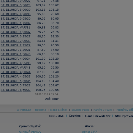
ST. DLUHOP. 0,00/27
97,21
97,46
ST. DLUHOP. 5,50/28
103,62
103,62
ST. DLUHOP. 5,00/30
103,15
103,15
ST. DLUHOP. 4,20/36
95,60
95,60
ST. DLUHOP. 0,95/30
89,05
89,05
ST. DLUHOP. 1,75/32
86,70
86,70
ST. DLUHOP. VAR/31
99,83
99,83
ST. DLUHOP. 1,95/37
75,75
75,75
ST. DLUHOP. 0,25/27
98,30
98,30
ST. DLUHOP. 2,00/33
84,41
84,41
ST. DLUHOP. 2,75/29
96,50
96,50
ST. DLUHOP. 1,20/31
87,60
87,60
ST. DLUHOP. 1,50/40
66,10
66,10
ST. DLUHOP. 4,90/34
101,90
102,20
ST. DLUHOP. 4,55/35
99,69
100,09
ST. DLUHOP. VAR/43
95,10
95,50
ST. DLUHOP. 4,00/44
87,00
87,40
ST. DLUHOP. 4,95/37
100,90
101,20
ST. DLUHOP. 5,30/35
104,10
104,40
ST. DLUHOP. 5,75/29
104,47
104,67
ST. DLUHOP. 4,50/32
100,25
100,55
08.08.2026 4:25:04
Další
ceny
O Patria.cz
|
Reklama
|
Mapa Stránek
|
Skupina Patria
|
Kariéra v Patrii
|
Podmínky uží
|
Cookies
|
|
RSS / XML
E-mail newsletter
SMS zpravod
Zpravodajství:
Akcie:
Akciové zprávy
Akcie ČEZ