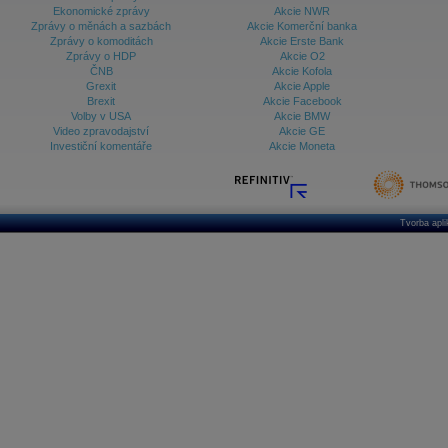
Ekonomické zprávy
Akcie NWR
Zprávy o měnách a sazbách
Akcie Komerční banka
Zprávy o komoditách
Akcie Erste Bank
Zprávy o HDP
Akcie O2
ČNB
Akcie Kofola
Grexit
Akcie Apple
Brexit
Akcie Facebook
Volby v USA
Akcie BMW
Video zpravodajství
Akcie GE
Investiční komentáře
Akcie Moneta
Tvorba apl