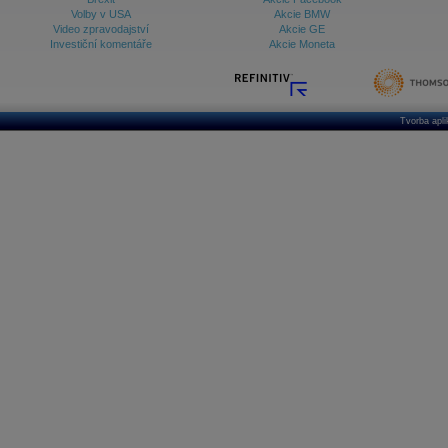
Volby v USA
Akcie BMW
Video zpravodajství
Akcie GE
Investiční komentáře
Akcie Moneta
Tvorba apl