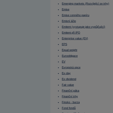
Initial Public Offering (IPO)
Emerging markets (Rozvíjející se trhy)
Intermediate
Investiční horizont
Emise
IPO
IRS
Emise cenného papíru
ISIN
Emisní ážio
ISM indexy
Itálie - burza
Emitent (vystupuje jako vypůjčující)
ITF
Jak dluhopis koupit?
Emitent při IPO
Janet Yellen
Enterprise value (EV)
Jannis Samaras
Japonsko
EPS
Japonský jen
Jeff Bezos
Equal weight
Jiří Rusnok
Euroobligace
John Arthur Hollows
Junk bonds
EV
Kanada - burza
Kapitálová přiměřenost (Capital
Evropská opce
adequacy)
Ex-day
Kapitálové výdaje (CAPEX)
Kapitálový trh
Ex-dividend
Kdo si půjčuje - emitent
Fair value
Kdy cena dluhopisů roste, kdy klesá?
Klasifikované úvěry
Finanční páka
Klouzavý průměr - Exponenciální
Klouzavý průměr - jednoduchý
Finanční trhy
KOBOS (Kontinuální Burzovní Obchodní
Finsko - burza
Systém)
Kolik zaplatíme za jeden dluhopis?
Fond fondů
Komise pro cenné papíry