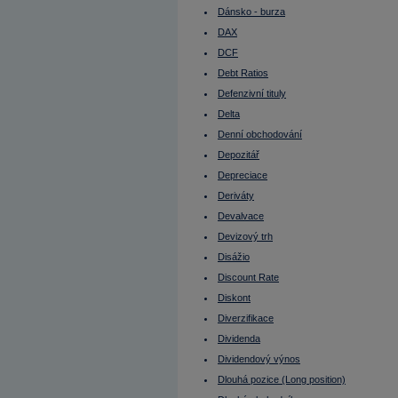
Emitent při IPO
Dánsko - burza
Enterprise value (EV)
EPS
DAX
Equal weight
EU
DCF
Euro
Debt Ratios
Eurodolar
Euroobligace
Defenzivní tituly
EV
Evropská opce
Delta
Ex-day
Denní obchodování
Ex-dividend
Fair value
Depozitář
FED
Federal Funds Rate
Depreciace
Fibonacciho úrovně návratu (FUN)
Deriváty
Finanční páka
Finanční trhy
Devalvace
Finsko - burza
Devizový trh
FOMC
Fond fondů
Disážio
Fond peněžního trhu
Fond pojištění vkladů
Discount Rate
FOREX
Diskont
Forex Broker
Forexový obchodník
Diverzifikace
Forward
FRA
Dividenda
Francie
Dividendový výnos
Francie - burza
Free float
Dlouhá pozice (Long position)
Fundamentální analýza