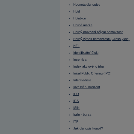
Lze na dluhopisu prodělat?
MACD
Hodnota dluhopisu
Maďarsko - burza
Hold
Makléř
Maloobchodní tržby
Holubice
Margin
Hrubá marže
Margin call
Mario Draghi
Hrubý provozní příjem nemovitosti
Mark Zuckerberg
Market Maker
Hrubý výnos nemovitosti (Gross yield)
Market Outperform
HZL
Market Perform
Market Ratios
Identifikační číslo
Market Underperform
Mark-to-Market
Incentiva
Marže (margin)
Index akciového trhu
Mathias Müller
Matthias Müller
Initial Public Offering (IPO)
Maturity
Měď
Intermediate
Medium Term
Investiční horizont
Medvědí strategie
Medvědí trh
IPO
Měnové spready
Měnové trhy
IRS
Měnový kurz
ISIN
Měnový pár
MIC
Itálie - burza
Michal Horáček
ITF
Ministerstvo financí
Míra neobsazenosti
Jak dluhopis koupit?
Miroslav Singer