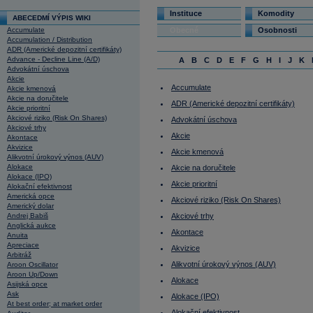
Instituce
Komodity
ABECEDMÍ VÝPIS WIKI
Accumulate
Obecné
Osobnosti
Accumulation / Distribution
ADR (Americké depozitní certifikáty)
Advance - Decline Line (A/D)
A
B
C
D
E
F
G
H
I
J
K
Advokátní úschova
Akcie
Accumulate
Akcie kmenová
Akcie na doručitele
ADR (Americké depozitní certifikáty)
Akcie prioritní
Akciové riziko (Risk On Shares)
Advokátní úschova
Akciové trhy
Akcie
Akontace
Akvizice
Akcie kmenová
Alikvotní úrokový výnos (AUV)
Alokace
Akcie na doručitele
Alokace (IPO)
Akcie prioritní
Alokační efektivnost
Americká opce
Akciové riziko (Risk On Shares)
Americký dolar
Andrej Babiš
Akciové trhy
Anglická aukce
Akontace
Anuita
Apreciace
Akvizice
Arbitráž
Alikvotní úrokový výnos (AUV)
Aroon Oscillator
Aroon Up/Down
Alokace
Asijská opce
Ask
Alokace (IPO)
At best order; at market order
Alokační efektivnost