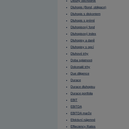
Futures
Dlouhý obchodník
FX
Dluhopis (Bond, obligace)
Gamma
Gap (mezera)
Dluhopis s diskontem
GDR (globální depozitní certifikáty)
George Soros
Dluhopis s prémií
Globální depozitní certifikáty
Dluhopisový fond
Grafy
Harald Krueger
Dluhopisový index
HDP (Hrubý domácí produkt)
Dluhopisy a daně
Hedge Fund
Hedging
Dluhopisy s opcí
Hlavní měna
Hodnota dluhopisu
Dluhové trhy
Hold
Doba splatnosti
Holubice
Hrubá marže
Dokonalé trhy
Hrubý domácí produkt
Hrubý provozní příjem nemovitosti
Due diligence
Hrubý výnos nemovitosti (Gross yield)
Durace
HZL
Christine Lagarde
Durace dluhopisu
Identifikační číslo
IFO index
Durace portfolia
Incentiva
EBIT
Index akciového trhu
Index produkčních cen
EBITDA
Index relativní síly
Index spotřebitelských cen
EBITDA marže
Indie
Efektivní nájemné
Indikátory
Inflace
Effieciency Ratios