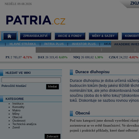
ZKU
NEDĚLE 09.08.2026
Durace
dluhopisu
ZPRAVODAJSTVÍ
AKCIE & FONDY
MĚNY & SAZBY
KOMODIT
|
HLAVNÍ STRÁNKA
|
PATRIA PLUS
|
INVESTOR PLUS
|
AKADEMIE INVESTOVÁN
AKADEMIE INVE
|
|
|
Úvod do investování
Analýzy investice
Investiční strategie
PX
2 785,07
-0,71%
DAX
26 319,45
0,69%
NDQ
26 690,62
1,30%
CZK/€
24,232
-0,02%
Durace dluhopisu
HLEDAT VE WIKI
Durace dluhopisu je doba určená vážený
budoucím tokům (tedy jakési těžiště těch
Pokročilé hledání
hledat
nominální tok, ale jeho diskontovaná hodn
součinu (doba do k-tého toku)*(diskontov
KATEGORIE
toků. Diskontuje se sazbou rovnou výnosu
Instituce
Komodity
Makro
Obecné
Měny
Obecné
Pod tuto kategorii jsme shrnuli vysvětlení růz
Osobnosti
Technická analýza
zorientovat se ve světě finančnictví. Ve slovník
Země
pojmů i praktické příklady, které dané odborné 