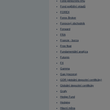
Komoditní trhy
Fond peněžního trhu
Komunální dluhopisy
Fond pojištění vkladů
Kontinuální režim
Konvertibilní obligace
FOREX
Korporátní dluhopisy
Koruna česká
Forex Broker
Kotace
Forexový obchodník
Kotace
Kotovaná měna
Forward
Krátká pozice
Krátká pozice (short selling)
FRA
Krátký klient
Francie - burza
Křížový kurz
Kupní opce (call option)
Free float
Kupónový dluhopis
Fundamentální analýza
Kupónový výnos
Kurz cenného papíru
Futures
Kurzotvorný obchod
Kurzové riziko
FX
Leading indicators
Gamma
Lednový efekt
Leverage Buyout
Gap (mezera)
LIBOR
Libra šterlinků
GDR (globální depozitní certifikáty)
Likvidita
Globální depozitní certifikáty
Likvidní trh
Limitní příkaz
Grafy
Liquidity ratios
Lock up period
Hedge Fund
Long position
Hedging
Long Term
Lot
Hlavní měna