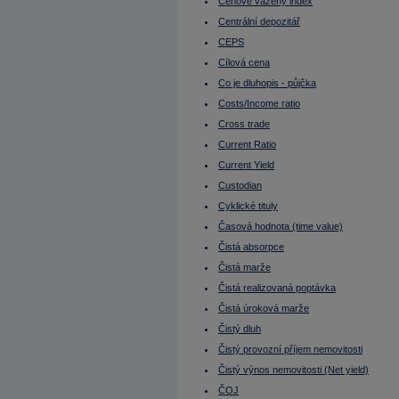
Dluhopisy s opcí
Cenově vážený index
Dluhové trhy
Centrální depozitář
Doba splatnosti
Dokonalé trhy
CEPS
Donald Trump
Cílová cena
Donchian kanál
Due diligence
Co je dluhopis - půjčka
Durace
Durace dluhopisu
Costs/Income ratio
Durace portfolia
Cross trade
EBIT
EBITDA
Current Ratio
EBITDA marže
ECB
Current Yield
Efektivní nájemné
Custodian
Effieciency Ratios
Ekonomika Číny
Cyklické tituly
Ekonomika EU
Ekonomika Francie
Časová hodnota (time value)
Ekonomika Indie
Čistá absorpce
Ekonomika Japonsko
Ekonomika Německo
Čistá marže
Ekonomika Rusko
Ekonomika Řecko
Čistá realizovaná poptávka
Ekonomika Turecko
Čistá úroková marže
Ekonomika USA
Elon Musk
Čistý dluh
Emerging markets (Rozvíjející se trhy)
Čistý provozní příjem nemovitosti
Emise
Emise cenného papíru
Čistý výnos nemovitosti (Net yield)
Emisní ážio
Emitent (vystupuje jako vypůjčující)
ČOJ