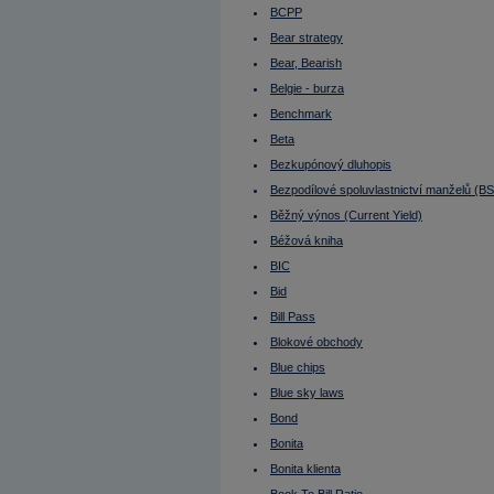
Bollingerova pásma
BCPP
Bond
Bonita
Bear strategy
Bonita klienta
Book To Bill Ratio
Bear, Bearish
Book Value
Belgie - burza
Bookbuilding
Bookbuilding (IPO)
Benchmark
Broker
Beta
Budoucí výnosy nejsou jisté
Bull strategy
Bezkupónový dluhopis
Bull, Bullish
Bunds (ang.)
Bezpodílové spoluvlastnictví manželů (B
Burza
Běžný výnos (Current Yield)
Burza cenných papírů
Burzovní seance
Béžová kniha
Buy
Buy On Dip
BIC
Buy On Weakness
Bid
Buy&sell transakce
Buyout
Bill Pass
BVPS
Býčí strategie
Blokové obchody
Býčí trh
Blue chips
Bytové družstvo (BD)
C/I
Blue sky laws
Cable
Call option
Bond
CAPEX
Bonita
Capital adequacy
Capital Expenditures
Bonita klienta
Carry Trade