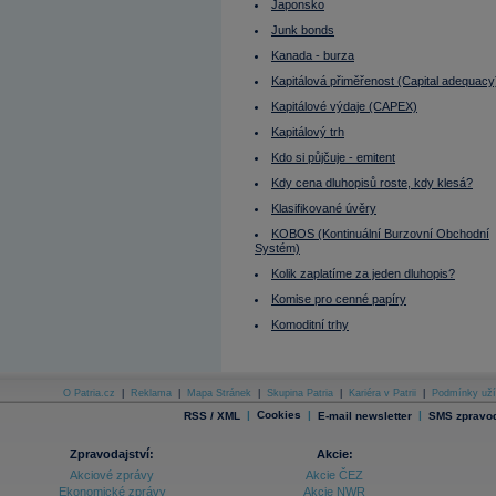
MMF
Japonsko
Modifikovaná durace portfolia
Junk bonds
Momentum
Mutual fund
Kanada - burza
Nabídka
Naked Short Selling
Kapitálová přiměřenost (Capital adequacy
Near term
Kapitálové výdaje (CAPEX)
Nejvyšší dosažitelné nájemné
Nekurzotvorný obchod
Kapitálový trh
Německo
Německo - burza
Kdo si půjčuje - emitent
Neutral (Hold)
Kdy cena dluhopisů roste, kdy klesá?
Nizozemí - burza
Nominální (headline) nájemné
Klasifikované úvěry
Nominální hodnota
Nominální úrok
KOBOS (Kontinuální Burzovní Obchodní
Systém)
Norsko - burza
Obálka
Kolik zaplatíme za jeden dluhopis?
Obchod bez povinnosti
Obchod s povinností
Komise pro cenné papíry
Obchodní den
Komoditní trhy
Obchodník s cennými papíry
Obchodování na páku
Objednávky zboží dlouhodobé spotřeby
Obligace
OIBDA
O Patria.cz
|
Reklama
|
Mapa Stránek
|
Skupina Patria
|
Kariéra v Patrii
|
Podmínky uží
Omega
|
Cookies
|
|
RSS / XML
E-mail newsletter
SMS zpravod
On Balance Volume Index (OBV)
One cancel the another (OCO)
Opce
Zpravodajství:
Akcie:
Opční kontrakt amerického typu
Akciové zprávy
Akcie ČEZ
Opční prémie
Ekonomické zprávy
Akcie NWR