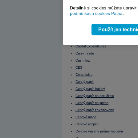
Čistý provozní příjem nemovitosti
Bytové družstvo (BD)
Čistý výnos nemovitosti (Net yield)
Detailně si cookies můžete upravit
ČNB
C/I
podmínkách cookies Patria
.
ČOJ
Daniel Beneš
Cable
Dánsko - burza
Call option
DAX
Použít jen techn
DCF
CAPEX
Debt Ratios
Defenzivní tituly
Capital adequacy
Deflace
Capital Expenditures
Delta
Denní obchodování
Carry Trade
Depozitář
Cash flow
Depreciace
Deriváty
CE3
Devalvace
Devizový trh
Cena úpisu
Disážio
Cenný papír
Discount Rate
Diskont
Cenný papír listinný
Diverzifikace
Dividenda
Cenný papír na doručitele
Dividendový výnos
Cenný papír na jméno
Dlouhá pozice (Long position)
Dlouhý obchodník
Cenný papír zaknihovaný
Dluhopis (Bond, obligace)
Dluhopis s diskontem
Cenová mapa
Dluhopis s prémií
Cenové rozpětí
Dluhopisový fond
Dluhopisový index
Cenově vážená průměrná cena
Dluhopisy a daně