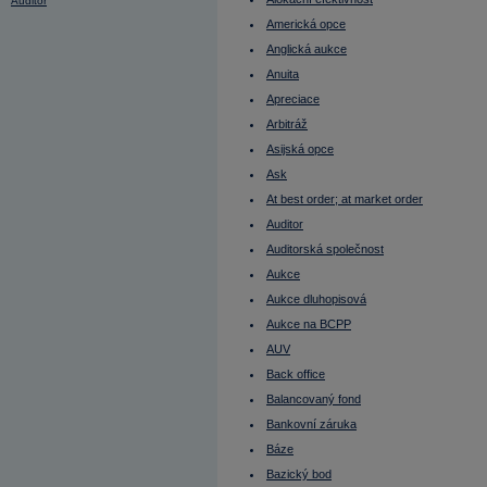
Auditor
Auditorská společnost
Americká opce
Aukce
Aukce dluhopisová
Anglická aukce
Aukce na BCPP
Anuita
AUV
Average Directional Index (ADX)
Apreciace
Average True Range
Back office
Arbitráž
Balancovaný fond
Asijská opce
Bankovní záruka
Báze
Ask
Bazický bod
BCPP
At best order; at market order
Bear strategy
Auditor
Bear, Bearish
Belgie - burza
Auditorská společnost
Benchmark
Aukce
Beta
Bezkupónový dluhopis
Aukce dluhopisová
Bezpodílové spoluvlastnictví manželů
(BSM)
Aukce na BCPP
Běžný výnos (Current Yield)
AUV
Béžová kniha
BIC
Back office
Bid
Bill Gates
Balancovaný fond
Bill Pass
Bankovní záruka
Blokové obchody
Blue chips
Báze
Blue sky laws
Bollinger Band Width
Bazický bod