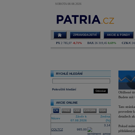
SOBOTA 08.08.2026
Oblíbené tituly
ZPRAVODAJSTVÍ
AKCIE & FONDY
PX
2 785,07
-0,71%
DAX
26 319,45
0,69%
CZK/€
24
Oblíben
RYCHLÉ HLEDÁNÍ
select
Pokročilé hledání
Odeslat
Oblíbené tit
Budete mít 
AKCIE ONLINE
Tato stránk
ČR
FREE
CEE
EVROPA
USA
provedete k
detailech ak
Závěr k
Změna
Název
07.08.2026
(%)
3,14
Pokud máte
COLTCZ
985,00
přihlášen(a)