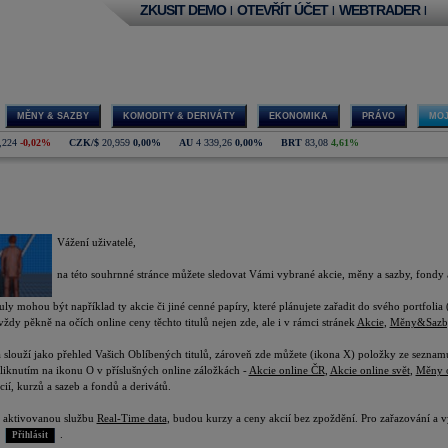
ZKUSIT DEMO
OTEVŘÍT ÚČET
WEBTRADER
|
|
|
MĚNY & SAZBY
KOMODITY & DERIVÁTY
EKONOMIKA
PRÁVO
MOJ
,224
-0,02%
CZK/$
20,959
0,00%
AU
4 339,26
0,00%
BRT
83,08
4,61%
é tituly
Vážení uživatelé,
na této souhrnné stránce můžete sledovat Vámi vybrané akcie, měny a sazby, fondy 
uly mohou být například ty akcie či jiné cenné papíry, které plánujete zařadit do svého portfolia 
vždy pěkně na očích online ceny těchto titulů nejen zde, ale i v rámci stránek
Akcie
,
Měny&Sazb
a slouží jako přehled Vašich Oblíbených titulů, zároveň zde můžete (ikona X) položky ze sezna
liknutím na ikonu O v příslušných online záložkách -
Akcie online ČR
,
Akcie online svět
,
Měny o
cií, kurzů a sazeb a fondů a derivátů.
 aktivovanou službu
Real-Time data
, budou kurzy a ceny akcií bez zpoždění. Pro zařazování a v
.
Přihlásit