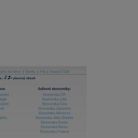
stiční disclaimer
|
Náměty
|
FAQ
|
Skupina ČSOB
a
|
=
placený obsah
ora:
Světové ekonomiky:
tování
Ekonomika ČR
tegie
Ekonomika USA
ručení
Ekonomika Čína
ník
Ekonomika Japonsko
Ekonomika Německo
lačka
Ekonomika Velká Británie
Ekonomika Rusko
Ekonomika Řecko
Ekonomika Francie