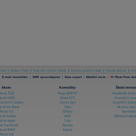
atria
|
Kariéra v Patrii
|
Podmínky užívání stránek
|
Ochrana osobních údajů
|
Pravidla diskuse
|
Inve
|
|
|
|
|
E-mail newsletter
SMS zpravodajství
Data export
Mobilní verze
R
=
Real-Time dat
Akcie:
Komodity:
Škola invest
Akcie ČEZ
Ropa BRENT
Akademie inves
kcie NWR
Ropa WTI
Investiční stra
Komerční banka
Zemní plyn
Investiční dopo
ie Erste Bank
Zlato
Akciový slov
Akcie O2
Stříbro
Semináře
kcie Kofola
Měď
Měnová kalku
kcie Apple
Cukr
ie Facebook
Bavlna
kcie BMW
Kakao
Akcie GE