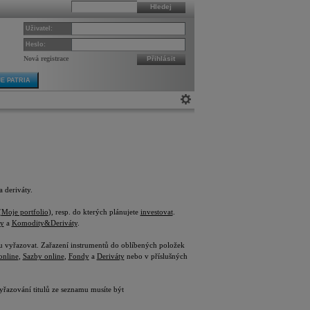
Hledej
Uživatel:
Heslo:
Nová registrace
Přihlásit
E PATRIA
a deriváty.
(
Moje portfolio
), resp. do kterých plánujete
investovat
.
y
a
Komodity&Deriváty
.
mu vyřazovat. Zařazení instrumentů do oblíbených položek
nline
,
Sazby online
,
Fondy
a
Deriváty
nebo v příslušných
yřazování titulů ze seznamu musíte být