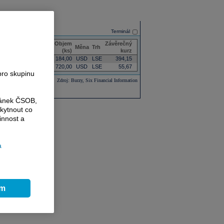
Terminál
Změna
Objem
Závěrečný
Měna
Trh
(%)
(ks)
kurz
33
15 184,00
USD
LSE
394,15
77
41 720,00
USD
LSE
55,67
pro skupinu
Zdroj: Burzy, Six Financial Information
ránek ČSOB,
kytnout co
innost a
a
ím