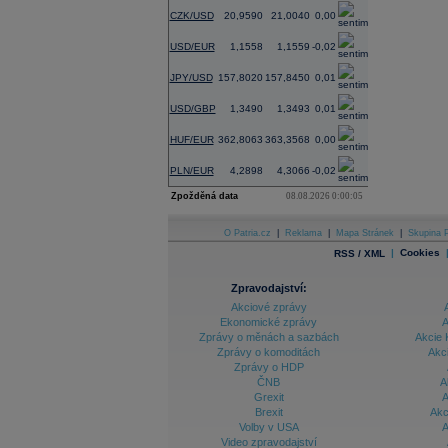
CZK/USD
20,9590
21,0040
0,00
USD/EUR
1,1558
1,1559
-0,02
JPY/USD
157,8020
157,8450
0,01
USD/GBP
1,3490
1,3493
0,01
HUF/EUR
362,8063
363,3568
0,00
PLN/EUR
4,2898
4,3066
-0,02
Zpožděná data
08.08.2026 0:00:05
O Patria.cz
|
Reklama
|
Mapa Stránek
|
Skupina P
|
Cookies
RSS / XML
Zpravodajství:
Akciové zprávy
Ekonomické zprávy
A
Zprávy o měnách a sazbách
Akcie 
Zprávy o komoditách
Akc
Zprávy o HDP
ČNB
A
Grexit
A
Brexit
Akc
Volby v USA
A
Video zpravodajství