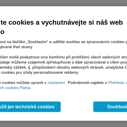
ny a sazby
Fondy
ETF
ETC
Certifikáty
Warranty
Pákové Certifikáty
ené ETC
te cookies a vychutnávejte si náš web
Datum a
Nejlepší
Nejlepší
Poslední
Název
čas
nákup
prodej
obchod
no
7.8. 17:35:01
403,34
403,36
403,35
2,
X
ETFS PHYSICAL GOLD
7.8. 17:35:21
57,76
57,78
57,77
3,
X
WisdomTree Physical Silver
nout na tlačítko „Souhlasím“ a udělíte souhlas se zpracováním cookies 
 data si mohou aktivovat klienti Patria Plus / Investor Plus
ZDE
.
brané třetí strany.
ám mohli poskytnout více komfortu při prohlížení všech webových st
to údaje můžeme vzájemně zpřístupňovat a dále zpracovávat s cílem pos
lientský zážitek, tj. přizpůsobení obsahu webových stránek, analytická č
 cookies pro účely personalizované reklamy.
si cookies můžete upravit v
nastavení
. Podrobnosti najdete v
Přehledu 
h cookies Patria
.
žít jen technické cookies
Souhlas