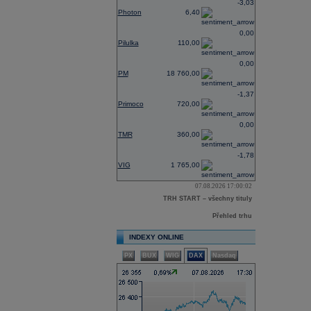
-3,03
Photon
6,40
0,00
Pilulka
110,00
0,00
PM
18 760,00
-1,37
Primoco
720,00
0,00
TMR
360,00
-1,78
VIG
1 765,00
07.08.2026 17:00:02
TRH START – všechny tituly
Přehled trhu
INDEXY ONLINE
PX
BUX
WIG
DAX
Nasdaq