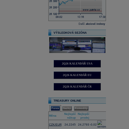
Další
akciové indexy
VÝSLEDKOVÁ SEZÓNA
2Q26 KALENDÁŘ USA
2Q26 KALENDÁŘ EU
2Q26 KALENDÁŘ ČR
TREASURY ONLINE
Forex
Sazby
Komodity
Nejlepší
Nejlepší
Změna
Měna
nákup
prodej
(%)
CZK/EUR
24,2245
24,2793
-0,02