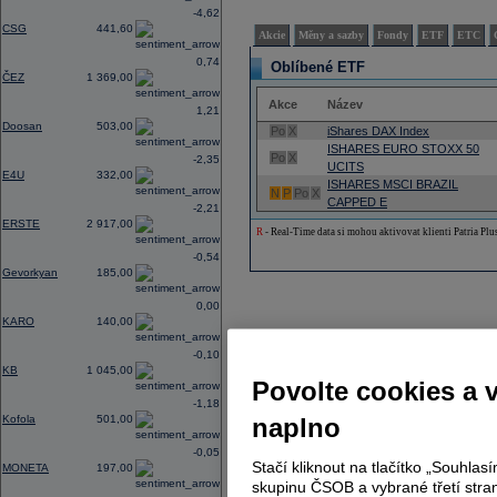
-4,62
CSG
441,60
Akcie
Měny a sazby
Fondy
ETF
ETC
0,74
Oblíbené ETF
ČEZ
1 369,00
Akce
Název
1,21
Doosan
503,00
Po
X
iShares DAX Index
ISHARES EURO STOXX 50
Po
X
-2,35
UCITS
E4U
332,00
ISHARES MSCI BRAZIL
N
P
Po
X
CAPPED E
-2,21
ERSTE
2 917,00
R
- Real-Time data si mohou aktivovat klienti Patria Plu
-0,54
Gevorkyan
185,00
0,00
KARO
140,00
-0,10
KB
1 045,00
Povolte cookies a 
-1,18
Kofola
501,00
naplno
-0,05
Stačí kliknout na tlačítko „Souhla
MONETA
197,00
skupinu ČSOB a vybrané třetí stran