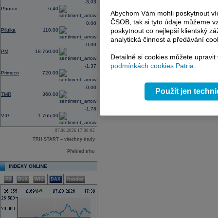
-3,03
Photon
6,40
Abychom Vám mohli poskytnout víc
ČSOB, tak si tyto údaje můžeme vz
0,00
poskytnout co nejlepší klientský zá
Pilulka
110,00
analytická činnost a předávání coo
0,00
PM
18 760,00
Detailně si cookies můžete upravit
podmínkách cookies Patria
.
-1,37
Primoco
720,00
0,00
Použít jen techn
TMR
360,00
-1,78
VIG
1 765,00
07.08.2026 17:00:02
TRH START – všechny tituly
Přehled trhu
INDEXY ONLINE
PX
BUX
WIG
DAX
Nasdaq