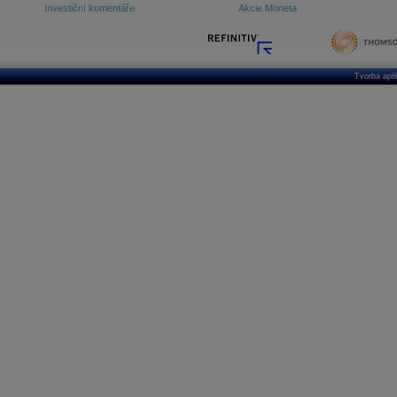
Investiční komentáře
Akcie Moneta
Tvorba apl