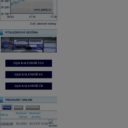
Další
akciové indexy
VÝSLEDKOVÁ SEZÓNA
2Q26 KALENDÁŘ USA
2Q26 KALENDÁŘ EU
2Q26 KALENDÁŘ ČR
TREASURY ONLINE
Forex
Sazby
Komodity
Nejlepší
Nejlepší
Změna
Měna
nákup
prodej
(%)
CZK/EUR
24,2321
24,2737
-0,02