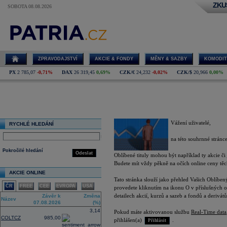
ZKU
SOBOTA 08.08.2026
Oblíbené tituly
ZPRAVODAJSTVÍ
AKCIE & FONDY
MĚNY & SAZBY
KOMODIT
PX
2 785,07
-0,71%
DAX
26 319,45
0,69%
CZK/€
24,232
-0,02%
CZK/$
20,966
0,00%
Oblíbené tituly
Vážení uživatelé,
RYCHLÉ HLEDÁNÍ
select
na této souhrnné stránc
Pokročilé hledání
Odeslat
Oblíbené tituly mohou být například ty akcie či j
Budete mít vždy pěkně na očích online ceny těcht
AKCIE ONLINE
Tato stránka slouží jako přehled Vašich Oblíbe
ČR
FREE
CEE
EVROPA
USA
provedete kliknutím na ikonu O v příslušných o
detailech akcií, kurzů a sazeb a fondů a derivátů
Závěr k
Změna
Název
07.08.2026
(%)
3,14
Pokud máte aktivovanou službu
Real-Time data
COLTCZ
985,00
přihlášen(a)
.
Přihlásit