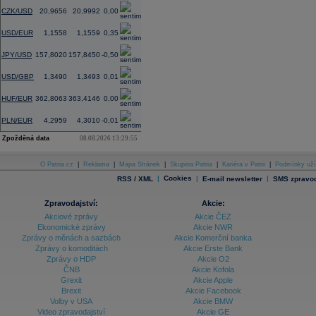
CZK/USD
20,9656
20,9992
0,00
USD/EUR
1,1558
1,1559
0,35
JPY/USD
157,8020
157,8450
-0,50
USD/GBP
1,3490
1,3493
0,01
HUF/EUR
362,8063
363,4146
0,00
PLN/EUR
4,2959
4,3010
-0,01
Zpožděná data
08.08.2026 13:29:55
O Patria.cz
|
Reklama
|
Mapa Stránek
|
Skupina Patria
|
Kariéra v Patrii
|
Podmínky uží
|
Cookies
|
|
RSS / XML
E-mail newsletter
SMS zpravod
Zpravodajství:
Akcie:
Akciové zprávy
Akcie ČEZ
Ekonomické zprávy
Akcie NWR
Zprávy o měnách a sazbách
Akcie Komerční banka
Zprávy o komoditách
Akcie Erste Bank
Zprávy o HDP
Akcie O2
ČNB
Akcie Kofola
Grexit
Akcie Apple
Brexit
Akcie Facebook
Volby v USA
Akcie BMW
Video zpravodajství
Akcie GE