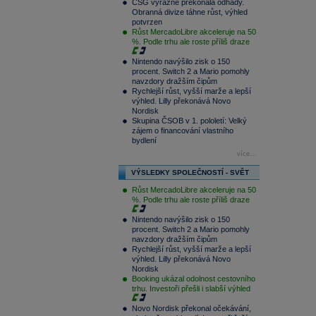
CSG výrazně překonala odhady.
Obranná divize táhne růst, výhled
potvrzen
Růst MercadoLibre akceleruje na 50
%. Podle trhu ale roste příliš draze
Nintendo navýšilo zisk o 150
procent. Switch 2 a Mario pomohly
navzdory dražším čipům
Rychlejší růst, vyšší marže a lepší
výhled. Lilly překonává Novo
Nordisk
Skupina ČSOB v 1. pololetí: Velký
zájem o financování vlastního
bydlení
více...
VÝSLEDKY SPOLEČNOSTÍ - SVĚT
Růst MercadoLibre akceleruje na 50
%. Podle trhu ale roste příliš draze
Nintendo navýšilo zisk o 150
procent. Switch 2 a Mario pomohly
navzdory dražším čipům
Rychlejší růst, vyšší marže a lepší
výhled. Lilly překonává Novo
Nordisk
Booking ukázal odolnost cestovního
trhu. Investoři přešli i slabší výhled
Novo Nordisk překonal očekávání,