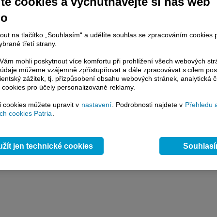
te cookies a vychutnávejte si náš web
Na světě existují stovky miliardářů, o nichž se předpokládá, že jejich bohatství pochází 
1
no
nout na tlačítko „Souhlasím“ a udělíte souhlas se zpracováním cookies 
brané třetí strany.
ám mohli poskytnout více komfortu při prohlížení všech webových st
to údaje můžeme vzájemně zpřístupňovat a dále zpracovávat s cílem pos
lientský zážitek, tj. přizpůsobení obsahu webových stránek, analytická č
 cookies pro účely personalizované reklamy.
si cookies můžete upravit v
nastavení
. Podrobnosti najdete v
Přehledu 
h cookies Patria
.
žít jen technické cookies
Souhlas