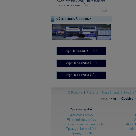
akcie přesto klesají. Investoři řeší
marže a budoucí růst
více...
VÝSLEDKOVÁ SEZÓNA
2Q26 KALENDÁŘ USA
2Q26 KALENDÁŘ EU
2Q26 KALENDÁŘ ČR
O Patria.cz
|
Reklama
|
Mapa Stránek
|
Skupina P
|
Cookies
RSS / XML
Zpravodajství:
Akciové zprávy
Ekonomické zprávy
A
Zprávy o měnách a sazbách
Akcie 
Zprávy o komoditách
Akc
Zprávy o HDP