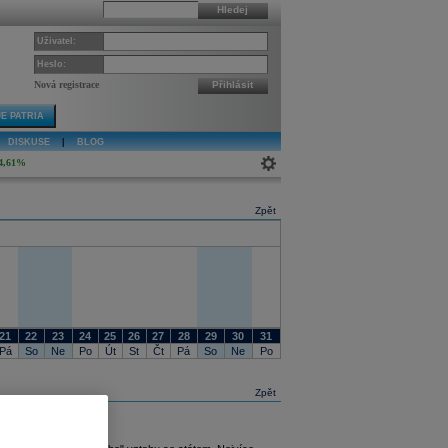
Hledej
Uživatel:
Heslo:
Nová registrace
Přihlásit
E PATRIA
DISKUSE
|
BLOG
4,61%
Zpět
21
22
23
24
25
26
27
28
29
30
31
Pá
So
Ne
Po
Út
St
Čt
Pá
So
Ne
Po
Zpět