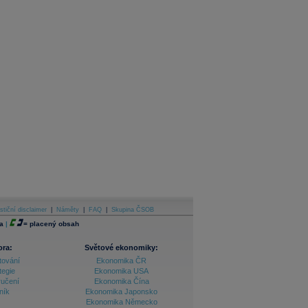
stiční disclaimer
|
Náměty
|
FAQ
|
Skupina ČSOB
a
|
=
placený obsah
ora:
Světové ekonomiky:
tování
Ekonomika ČR
tegie
Ekonomika USA
ručení
Ekonomika Čína
ník
Ekonomika Japonsko
Ekonomika Německo