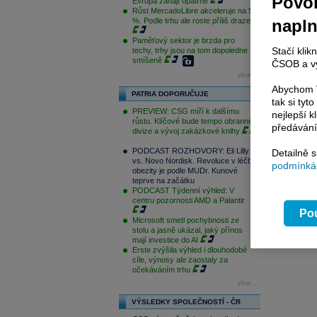
Povol
Evropa zahájí opatrně
Růst MercadoLibre akceleruje na 50
%. Podle trhu ale roste příliš draze
napl
Paměťový sektor je brzda pro
Stačí klik
techy, trhy jsou na tom dopoledne
smíšeně
ČSOB a vy
více...
Abychom V
PATRIA DOPORUČUJE
tak si ty
PREVIEW: CSG míří k dalšímu
nejlepší k
růstu. Klíčové bude tempo obranné
předávání
divize a vývoj zakázkové knihy
PODCAST ROZHOVORY: Eli Lilly
Detailně 
vs. Novo Nordisk. Revoluce v léčbě
podmínkác
obezity je podle MUDr. Kunové
teprve na začátku
PODCAST Týdenní výhled: V
centru pozornosti AMD a Palantir
Pou
Microsoft smetl pochybnosti ze
stolu a jasně ukázal, jaký přínos
mají investice do AI
Erste zvýšila výhled i dlouhodobé
cíle, výnosy ale zaostaly za
očekáváním trhu
více...
VÝSLEDKY SPOLEČNOSTÍ - ČR