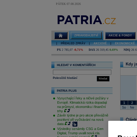
PÁTEK 07.08.2026
Klientelismus
ZPRAVODAJSTVÍ
AKCIE & FONDY
|
PŘEHLED ZPRÁV
|
AKCIOVÉ
|
EKONOMICKÉ
PX
2 785,07
-0,71%
DAX
26 319,45
0,69%
NDQ
26 6
Kdy j
HLEDAT V KOMENTÁŘÍCH
Pokročilé hledání
hledat
PATRIA PLUS
Vysychající řeky a ničivé požáry v
Evropě. Klimatická rizika dopadají
1
2
na průmysl, ekonomiku i finanční
So
Ne
trhy
Závěr týdne je pro akcie převážně
Články
pozitivní při vyčkávání na nová
data
Výsledky oznámily CSG a Gen
Digital, Trump uvalil nová cla.