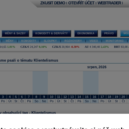
ZKUSIT DEMO
OTEVŘÍT ÚČET
WEBTRADER
|
|
|
MĚNY & SAZBY
KOMODITY & DERIVÁTY
EKONOMIKA
PRÁVO
MOJ
|
MĚNY
|
KOMODITY
|
SLOUPKY
|
ROZHOVORY
|
VIDEO
|
MONITORING
|
14,65
1,01%
CZK/€
24,247
0,10%
CZK/$
20,964
-0,30%
AU
4 340,40
2,43%
BRT
83,08
sme psali o tématu Klientelismus
srpen, 2026
3
4
5
6
7
8
9
10
11
12
13
14
15
16
17
18
19
20
Po
Út
St
Čt
Pá
So
Ne
Po
Út
St
Čt
Pá
So
Ne
Po
Út
St
Čt
 obsahující tag - Klientelismus
03.05.2023 17:02
Česku patří druhá příčka v indexu klientského kapitalismu. Na první je Rusko