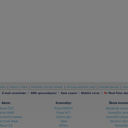
atria
|
Kariéra v Patrii
|
Podmínky užívání stránek
|
Ochrana osobních údajů
|
Pravidla diskuse
|
Inve
|
|
|
|
|
E-mail newsletter
SMS zpravodajství
Data export
Mobilní verze
R
=
Real-Time dat
Akcie:
Komodity:
Škola invest
Akcie ČEZ
Ropa BRENT
Akademie inves
kcie NWR
Ropa WTI
Investiční stra
Komerční banka
Zemní plyn
Investiční dopo
ie Erste Bank
Zlato
Akciový slov
Akcie O2
Stříbro
Semináře