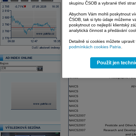
NAICS
Research and Deve
skupinu ČSOB a vybrané třetí stran
NAICS
O
Abychom Vám mohli poskytnout víc
NAICS
Other Basic
ČSOB, tak si tyto údaje můžeme vz
NAICS
Synthet
poskytnout co nejlepší klientský zá
NAICS
Plastics Packaging Fil
analytická činnost a předávání coo
NAICS
All Other Bas
NAICS
In-Vitro D
Detailně si cookies můžete upravit
NAICS
Polyst
podmínkách cookies Patria
.
Další
akciové indexy
NAICS
NAICS
Plastic
AD INDEX ONLINE
NAICS
Artificia
Použít jen techn
Region
NAICS
Pesticide and Other A
select
NAICS
NAICS
Photographic Film,
NAICS
All
NAICS
NAICS
NAICS
NAICS
NAICS
NAICS2007
NAICS2007
NAICS2007
Pesticide and Other A
VÝSLEDKOVÁ SEZÓNA
NAICS2007
Research and Developm
and Lif