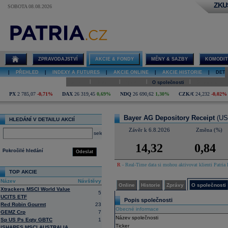
ZKU
SOBOTA 08.08.2026
Detail akcie
Bayer AG
Depository
Receipt online
ZPRAVODAJSTVÍ
AKCIE & FONDY
MĚNY & SAZBY
KOMODIT
|
PŘEHLED
|
INDEXY A FUTURES
|
AKCIE ONLINE
|
AKCIE HISTORIE
|
DETA
|
|
|
|
Online
Historie
Zprávy
O společnosti
Hospodaření
PX
2 785,07
-0,71%
DAX
26 319,45
0,69%
NDQ
26 690,62
1,30%
CZK/€
24,232
-0,02%
Bayer AG Depository Receipt
(US
HLEDÁNÍ V DETAILU AKCIÍ
Závěr k 6.8.2026
Změna (%)
select
14,32
0,84
Pokročilé hledání
Odeslat
R
- Real-Time data si mohou aktivovat klienti Patria 
TOP AKCIE
Název
Návštěvy
Online
Historie
Zprávy
O společnosti
Xtrackers MSCI World Value
5
UCITS ETF
Popis společnosti
Red Robin Gourmt
23
Obecné informace
GEMZ Crp
7
Název společnosti
Sp US Ps Eqty GBTC
1
Ticker
ISHARES MSCI AUSTRALIA