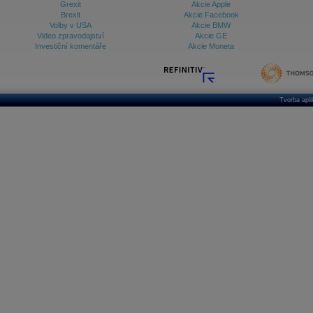
Grexit
Akcie Apple
Brexit
Akcie Facebook
Volby v USA
Akcie BMW
Video zpravodajství
Akcie GE
Investiční komentáře
Akcie Moneta
Tvorba apl