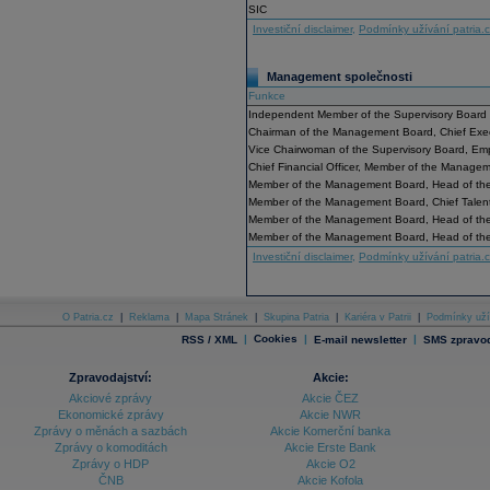
SIC
Investiční disclaimer
,
Podmínky užívání patria.
Management společnosti
Funkce
Independent Member of the Supervisory Board
Chairman of the Management Board, Chief Exec
Vice Chairwoman of the Supervisory Board, Em
Chief Financial Officer, Member of the Manage
Member of the Management Board, Head of the 
Member of the Management Board, Chief Talent 
Member of the Management Board, Head of th
Member of the Management Board, Head of the
Investiční disclaimer
,
Podmínky užívání patria.
O Patria.cz
|
Reklama
|
Mapa Stránek
|
Skupina Patria
|
Kariéra v Patrii
|
Podmínky uží
|
Cookies
|
|
RSS / XML
E-mail newsletter
SMS zpravod
Zpravodajství:
Akcie:
Akciové zprávy
Akcie ČEZ
Ekonomické zprávy
Akcie NWR
Zprávy o měnách a sazbách
Akcie Komerční banka
Zprávy o komoditách
Akcie Erste Bank
Zprávy o HDP
Akcie O2
ČNB
Akcie Kofola