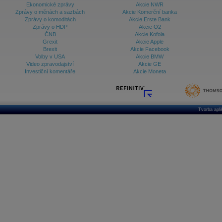
8:04
Cena
zlata
dnes poprvé překonala hr
Ekonomické zprávy
Akcie NWR
(oz; 31,1 gramu). Investoři přesunuj
Zprávy o měnách a sazbách
Akcie Komerční banka
ohledně víkendového oznámení amer
Zprávy o komoditách
Akcie Erste Bank
převzetí Grónska uvalí dodatečná c
Zprávy o HDP
vystoupila až na nové rekordní maxi
Akcie O2
(ČTK)
ČNB
Akcie Kofola
Grexit
Akcie Apple
Brexit
Akcie Facebook
Volby v USA
Akcie BMW
Video zpravodajství
Akcie GE
Investiční komentáře
Akcie Moneta
Tvorba apl