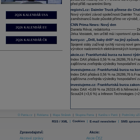
12:44
Akcie Pandory, největšího světového k
před příliš razantními škrty.
Jefferies varovali, že společnost bu
regiotv1.cz:
Daimler Truck přinese do Cheb
9:53
Spotová cena
zlata
dnes přidává kol
Nový výrobní závod společnosti Daimler Truck 
2Q26 KALENDÁŘ USA
O téměř 6 % na 90 dolarů za unci ros
zaměstnanců bude působit přímo ve výrobě, z
03.02.2026
CNN Prima News:
Nový den
16:42
Kvůli hustému sněžení byl dnes odpol
2Q26 KALENDÁŘ EU
Daniela Révai, redaktorka --------------------
Mohanem. Oznámil to podle agentury
Jirka Vostatek, ten určitě má i sportovní zpráv
společnost Fraport AG. Zhruba od 15
sněhová pokrývka na startovacích a 
kurzy.cz:
„Drill, baby drill“ na jiný způso
2Q26 KALENDÁŘ ČR
zrušeny dva dnešní dva lety společno
Spojené státy zažívají rychlý rozvoj nové gener
12:05
Cena
zlata
se po nejprudším dvoudenn
výrobce nadzemních elektrárenských kompone
nad 4900
dolarů
(zhruba 100 850 Kč) 
akcie.cz:
Frankfurtská burza na konci týdn
největšímu dennímu růstu od listopa
Index DAX přidává 0,56 % na 26286,76 b.Frank
předpokládají, že drahé kovy budou 
zajišťovna zveřejnila výsledky hospodaření za 
02.02.2026
investujeme.cz:
Frankfurtská burza na kon
9:29
Akcie dánského šperkaře
Pandora
ro
Index DAX přidává 0,56 % na 26286,76 b.Frank
30.01.2026
zajišťovna zveřejnila výsledky hospodaření za 
10:44
Spotová cena
stříbra
klesla pod 100
investujeme.cz:
Frankfurtská burza zakon
29.01.2026
Index DAX +0,69 % na 26319,45 b.Německé akc
9:17
Drahé kovy pokračují ve svém rekor
Scout24 (+3,6 %) a Infineon Technologies (+2
stříbro
na 118
USD
26.01.2026
8:04
Cena
zlata
k okamžitému dodání popr
troyskou unci (31,1 gramu). Aktuáln
O Patria.cz
|
Reklama
|
Mapa Stránek
|
Skupina Patria
okamžitému dodání se dostala na no
|
Kariéra v Patrii
|
Podmínky uží
poprvé překonala stodolarovou hrani
|
Cookies
|
|
RSS / XML
E-mail newsletter
SMS zpravod
23.01.2026
17:05
Spotová cena
stříbra
historicky p
Zpravodajství:
Akcie:
20.01.2026
Akciové zprávy
Akcie ČEZ