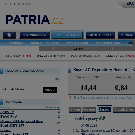
ZKU
NEDĚLE 09.08.2026
Detail akcie
Bayer AG
Depository
Receipt online
ZPRAVODAJSTVÍ
AKCIE & FONDY
MĚNY & SAZBY
KOMODIT
|
PŘEHLED
|
INDEXY A FUTURES
|
AKCIE ONLINE
|
AKCIE HISTORIE
|
DETA
|
|
|
|
Online
Historie
Zprávy
O společnosti
Hospodaření
PX
2 785,07
-0,71%
DAX
26 319,45
0,69%
NDQ
26 690,62
1,30%
CZK/€
24,232
-0,02%
Bayer AG Depository Receipt
(US
HLEDÁNÍ V DETAILU AKCIÍ
Závěr k 7.8.2026
Změna (%)
select
14,44
0,84
Pokročilé hledání
Odeslat
R
- Real-Time data si mohou aktivovat klienti Patria 
TOP AKCIE
Název
Návštěvy
Online
Historie
Zprávy
O společnosti
Agilyx Rg
4
BWAQ Rg-A
2
Horké zprávy
iShares USD High Yield Corp
12
04.08.2026
Bond UCITS ETF
Celsius
4
8:31
Bayer
reportoval za 2Q upr. zisk EB
(Bloomberg)
Adaptiv Select ETF
3