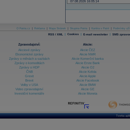
07.08.2026 16:05:14
O Patria.cz
|
Reklama
|
Mapa Stránek
|
Skupina Patria
|
Kariéra v Patrii
|
Podmínky uží
|
Cookies
|
|
RSS / XML
E-mail newsletter
SMS zpravod
Zpravodajství:
Akcie:
Akciové zprávy
Akcie ČEZ
Ekonomické zprávy
Akcie NWR
Zprávy o měnách a sazbách
Akcie Komerční banka
Zprávy o komoditách
Akcie Erste Bank
Zprávy o HDP
Akcie O2
ČNB
Akcie Kofola
Grexit
Akcie Apple
Brexit
Akcie Facebook
Volby v USA
Akcie BMW
Video zpravodajství
Akcie GE
Investiční komentáře
Akcie Moneta
Tvorba apl