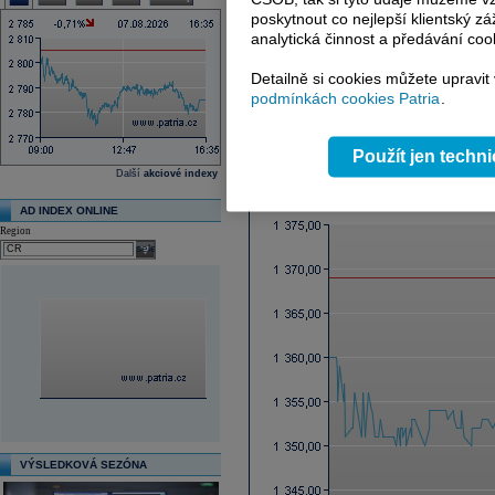
Ex-dividenda den
poskytnout co nejlepší klientský zá
Průměrná cílová cena
analytická činnost a předávání coo
Další fundamenty naleznete
zde
.
Detailně si cookies můžete upravit
podmínkách cookies Patria
.
Reklama
Použít jen techn
Graf online
Další
akciové indexy
AD INDEX ONLINE
Region
select
VÝSLEDKOVÁ SEZÓNA