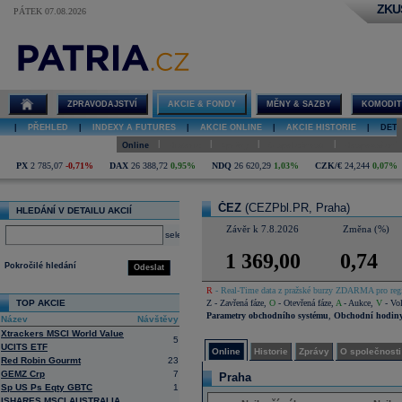
ZKU
PÁTEK 07.08.2026
Detail akcie
ČEZ online
ZPRAVODAJSTVÍ
AKCIE & FONDY
MĚNY & SAZBY
KOMODIT
|
PŘEHLED
|
INDEXY A FUTURES
|
AKCIE ONLINE
|
AKCIE HISTORIE
|
DETA
|
|
|
|
Online
Historie
Zprávy
O společnosti
Hospodaření
PX
2 785,07
-0,71%
DAX
26 388,72
0,95%
NDQ
26 620,29
1,03%
CZK/€
24,244
0,07%
ČEZ
(CEZPbl.PR, Praha)
HLEDÁNÍ V DETAILU AKCIÍ
Závěr k 7.8.2026
Změna (%)
select
1 369,00
0,74
Pokročilé hledání
Odeslat
R
- Real-Time data z pražské burzy ZDARMA pro regi
TOP AKCIE
Z
- Zavřená fáze
,
O
- Otevřená fáze
,
A
- Aukce
,
V
- Vol
Parametry obchodního systému
,
Obchodní hodin
Název
Návštěvy
Xtrackers MSCI World Value
5
UCITS ETF
Online
Historie
Zprávy
O společnosti
Red Robin Gourmt
23
GEMZ Crp
7
Praha
Sp US Ps Eqty GBTC
1
ISHARES MSCI AUSTRALIA