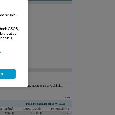
pro skupinu
ránek ČSOB,
kytnout co
innost a
a
ím
ia Plus nebo Investor Plus, musíte se nejprve
přihlásit
.
SMS
Poslední aktualizace: 15.04.2026
a (lokální)
Cena (12M cíl)
Potenciál (%)
976,00
1 129,00
15,68