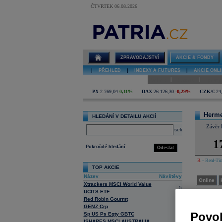
ČTVRTEK 06.08.2026
Detail akcie
Hermes UnSp
CDR online
ZPRAVODAJSTVÍ
AKCIE & FONDY
|
PŘEHLED
|
INDEXY A FUTURES
|
AKCIE ONLI
|
|
Online
Historie
Zprávy
PX
2 769,04
0,11%
DAX
26 126,30
-0,29%
CZK/€
24
Herm
HLEDÁNÍ V DETAILU AKCIÍ
Závěr 
select
1
Pokročilé hledání
Odeslat
R
- Real-Tim
TOP AKCIE
Název
Návštěvy
Online
Xtrackers MSCI World Value
5
UCITS ETF
Konse
Red Robin Gourmt
23
Tato služba
GEMZ Crp
7
Povol
Sp US Ps Eqty GBTC
1
ISHARES MSCI AUSTRALIA