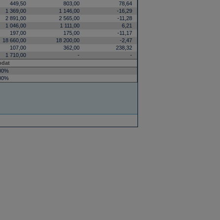
449,50
803,00
78,64
1 369,00
1 146,00
-16,29
2 891,00
2 565,00
-11,28
1 046,00
1 111,00
6,21
197,00
175,00
-11,17
18 660,00
18 200,00
-2,47
107,00
362,00
238,32
1 710,00
-
-
odat
00%
00%