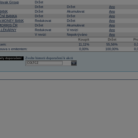
lovak Group
Držet
Držet
Držet
Ano
BANK
Držet
Akumulovat
Ano
NÍ BANKA
Držet
Držet
Ano
 MONEY BANK
Redukovat
Držet
Ano
 MORRIS ČR
Držet
Akumulovat
Ano
A LÉKÁRNY
Redukovat
V revizi
Ano
V revizi
Nepokrýváno
Ano
Koupit
Držet
Pr
kem:
11,11%
55,56%
0,
ouva s emitentem:
0,00%
100,00%
0,
Zvolte historii doporučení k akcii
aily doporučení
select