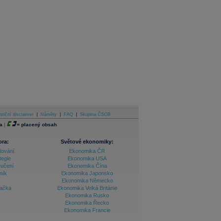
stiční disclaimer
|
Náměty
|
FAQ
|
Skupina ČSOB
a
|
=
placený obsah
ora:
Světové ekonomiky:
tování
Ekonomika ČR
tegie
Ekonomika USA
ručení
Ekonomika Čína
ník
Ekonomika Japonsko
Ekonomika Německo
lačka
Ekonomika Velká Británie
Ekonomika Rusko
Ekonomika Řecko
Ekonomika Francie