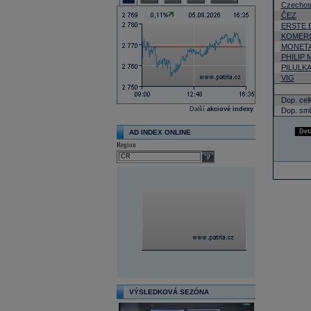
Czechos
ČEZ
ERSTE 
KOMERČ
MONETA
PHILIP
PILULK
VIG
Dop. cel
Další
akciové indexy
Dop. sml
Det
AD INDEX ONLINE
Region
select
VÝSLEDKOVÁ SEZÓNA