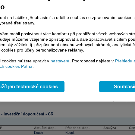
no
nout na tlačítko „Souhlasím“ a udělíte souhlas se zpracováním cookies 
brané třetí strany.
ám mohli poskytnout více komfortu při prohlížení všech webových st
to údaje můžeme vzájemně zpřístupňovat a dále zpracovávat s cílem pos
lientský zážitek, tj. přizpůsobení obsahu webových stránek, analytická č
 cookies pro účely personalizované reklamy.
si cookies můžete upravit v
nastavení
. Podrobnosti najdete v
Přehledu 
h cookies Patria
.
žít jen technické cookies
Souhlas
tiční doporučení
 je součástí placeného informačního zdroje Patria Plus nebo Investor Plus. Pokud jste klienty Patr
a - Investiční doporučení - ČR
CP
Aktuální dop.
Předchozí dop.
Analýza
Cen
Z
Koupit
Koupit