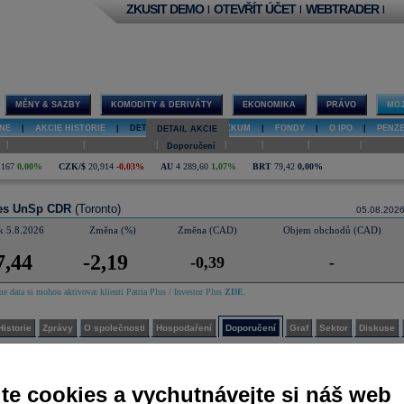
ZKUSIT DEMO
OTEVŘÍT ÚČET
WEBTRADER
|
|
|
MĚNY & SAZBY
KOMODITY & DERIVÁTY
EKONOMIKA
PRÁVO
MOJ
NE
|
AKCIE HISTORIE
|
DETAIL AKCIE
|
VÝZKUM
|
FONDY
|
O IPO
|
PENZ
DETAIL AKCIE
|
|
|
|
|
|
|
O společnosti
Hospodaření
Doporučení
Graf
Sektor
Diskuse
Interakt
,167
0,00%
CZK/$
20,914
-0,03%
AU
4 289,60
1,07%
BRT
79,42
0,00%
es UnSp CDR
(Toronto)
05.08.202
k 5.8.2026
Změna (%)
Změna (CAD)
Objem obchodů (CAD)
7,44
-2,19
-0,39
-
e data si mohou aktivovat klienti Patria Plus / Investor Plus
ZDE
.
Historie
Zprávy
O společnosti
Hospodaření
Doporučení
Graf
Sektor
Diskuse
nsuální odhad analytiků
 je součástí placeného informačního zdroje Patria Plus nebo Investor Plus. Pokud jste klienty Patr
te cookies a vychutnávejte si náš web