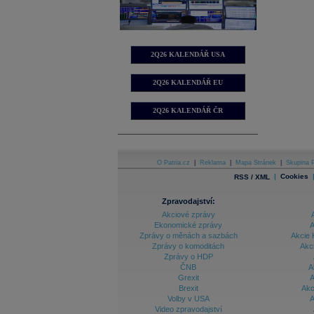
2Q26 KALENDÁŘ USA
2Q26 KALENDÁŘ EU
2Q26 KALENDÁŘ ČR
O Patria.cz
|
Reklama
|
Mapa Stránek
|
Skupina P
|
Cookies
RSS / XML
Zpravodajství:
Akciové zprávy
Ekonomické zprávy
A
Zprávy o měnách a sazbách
Akcie 
Zprávy o komoditách
Akc
Zprávy o HDP
ČNB
A
Grexit
A
Brexit
Akc
Volby v USA
A
Video zpravodajství