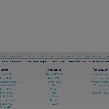
atria
|
Kariéra v Patrii
|
Podmínky užívání stránek
|
Ochrana osobních údajů
|
Pravidla diskuse
|
Inve
|
|
|
|
|
E-mail newsletter
SMS zpravodajství
Data export
Mobilní verze
R
=
Real-Time dat
Akcie:
Komodity:
Škola invest
Akcie ČEZ
Ropa BRENT
Akademie inves
kcie NWR
Ropa WTI
Investiční stra
Komerční banka
Zemní plyn
Investiční dopo
ie Erste Bank
Zlato
Akciový slov
Akcie O2
Stříbro
Semináře
kcie Kofola
Měď
Měnová kalku
kcie Apple
Cukr
ie Facebook
Bavlna
kcie BMW
Kakao
Akcie GE