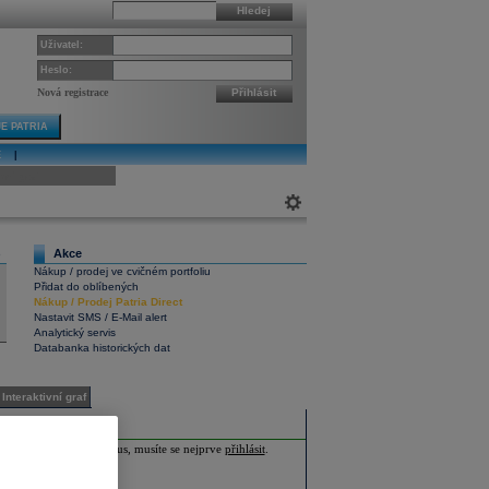
Hledej
Uživatel:
Heslo:
Nová registrace
Přihlásit
E PATRIA
E
|
ivní graf
Akce
6
Nákup / prodej ve cvičném portfoliu
Přidat do oblíbených
Nákup
/
Prodej
Patria Direct
Nastavit SMS / E-Mail alert
Analytický servis
Databanka historických dat
Interaktivní graf
ia Plus nebo Investor Plus, musíte se nejprve
přihlásit
.