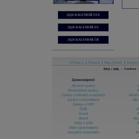
2Q26 KALENDÁŘ USA
2Q26 KALENDÁŘ EU
2Q26 KALENDÁŘ ČR
O Patria.cz
|
Reklama
|
Mapa Stránek
|
Skupina P
|
Cookies
RSS / XML
Zpravodajství:
Akciové zprávy
Ekonomické zprávy
A
Zprávy o měnách a sazbách
Akcie 
Zprávy o komoditách
Akc
Zprávy o HDP
ČNB
A
Grexit
A
Brexit
Akc
Volby v USA
A
Video zpravodajství
Investiční komentáře
Ak