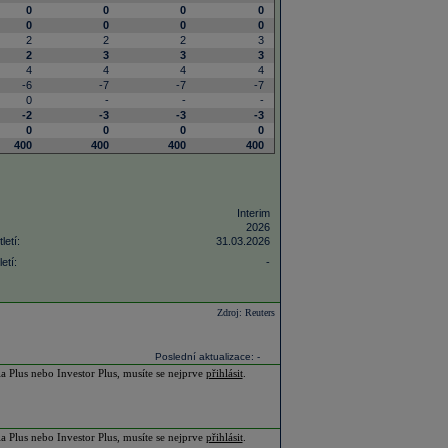
0
0
0
0
0
0
0
0
2
2
2
3
2
3
3
3
4
4
4
4
-6
-7
-7
-7
0
-
-
-
-2
-3
-3
-3
0
0
0
0
400
400
400
400
Interim
2026
letí:
31.03.2026
etí:
-
Zdroj: Reuters
Poslední aktualizace: -
ia Plus nebo Investor Plus, musíte se nejprve
přihlásit
.
ia Plus nebo Investor Plus, musíte se nejprve
přihlásit
.