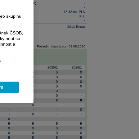
 položek (poslední rok)
-
-
13,42 mil. PLN
pro skupinu
oslední rok)
0,00
oslední rok)
-
Zdroj: Reuters
ránek ČSOB,
kytnout co
innost a
Poslední aktualizace: 08.08.2026
a
2024/3
2024/4
2025/1
2026/1
0
0
0
0
0
0
0
0
0
0
0
0
0
0
0
0
ím
0
0
0
-
-
-
0
-
0
0
0
0
-
0
-
-
-
-
-
0
-
0
-
-
0
-
-
-
0
0
0
0
0
0
0
0
0
0
0
0
0
0
0
0