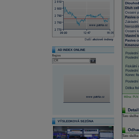
Dlouhod
Dluh ce
Ostatní 
Pasiva 
Základní 
Nerozděl
Ostatní k
Vlastní 
Další
akciové indexy
Pasiva c
Kmenové
AD INDEX ONLINE
Poslední
Region
Poslední
select
Fiskální 
Poslední 
Konec fis
Poslední 
Délka fis
Měna: PLN
Detai
Tato služba
VÝSLEDKOVÁ SEZÓNA
Odhad
Tato služba