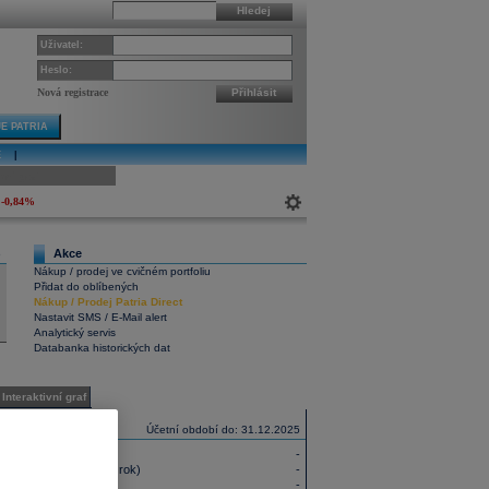
Hledej
Uživatel:
Heslo:
Nová registrace
Přihlásit
E PATRIA
E
|
ivní graf
-0,84%
Akce
6
Nákup / prodej ve cvičném portfoliu
Přidat do oblíbených
Nákup
/
Prodej
Patria Direct
Nastavit SMS / E-Mail alert
Analytický servis
Databanka historických dat
Interaktivní graf
Účetní období do: 31.12.2025
ní rok)
-
 jmění (ROE, poslední rok)
-
poslední rok)
-