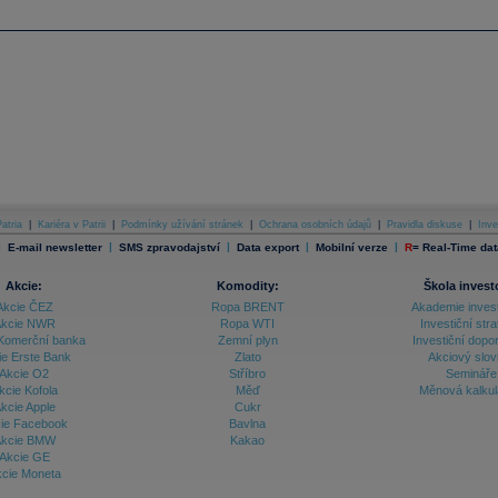
atria
|
Kariéra v Patrii
|
Podmínky užívání stránek
|
Ochrana osobních údajů
|
Pravidla diskuse
|
Inve
|
|
|
|
|
E-mail newsletter
SMS zpravodajství
Data export
Mobilní verze
R
=
Real-Time dat
Akcie:
Komodity:
Škola invest
Akcie ČEZ
Ropa BRENT
Akademie inves
kcie NWR
Ropa WTI
Investiční stra
Komerční banka
Zemní plyn
Investiční dopo
ie Erste Bank
Zlato
Akciový slov
Akcie O2
Stříbro
Semináře
kcie Kofola
Měď
Měnová kalku
kcie Apple
Cukr
ie Facebook
Bavlna
kcie BMW
Kakao
Akcie GE
cie Moneta