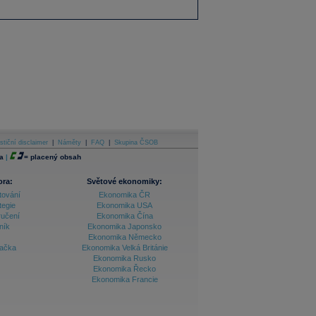
stiční disclaimer
|
Náměty
|
FAQ
|
Skupina ČSOB
a
|
=
placený obsah
ora:
Světové ekonomiky:
tování
Ekonomika ČR
tegie
Ekonomika USA
ručení
Ekonomika Čína
ník
Ekonomika Japonsko
Ekonomika Německo
lačka
Ekonomika Velká Británie
Ekonomika Rusko
Ekonomika Řecko
Ekonomika Francie