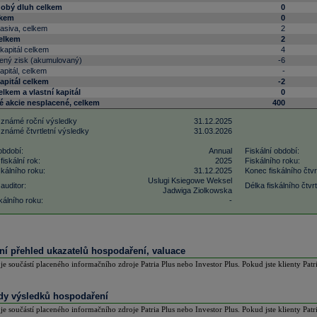
obý dluh celkem
0
lkem
0
pasiva, celkem
2
celkem
2
kapitál celkem
4
ený zisk (akumulovaný)
-6
apitál, celkem
-
kapitál celkem
-2
elkem a vlastní kapitál
0
 akcie nesplacené, celkem
400
 známé roční výsledky
31.12.2025
 známé čtvrtletní výsledky
31.03.2026
období:
Annual
Fiskální období:
fiskální rok:
2025
Fiskálního roku:
kálního roku:
31.12.2025
Konec fiskálního čtvrt
Uslugi Ksiegowe Weksel
auditor:
Délka fiskálního čtvrtl
Jadwiga Ziolkowska
kálního roku:
-
lní přehled ukazatelů hospodaření, valuace
 je součástí placeného informačního zdroje Patria Plus nebo Investor Plus. Pokud jste klienty Patr
y výsledků hospodaření
 je součástí placeného informačního zdroje Patria Plus nebo Investor Plus. Pokud jste klienty Patr