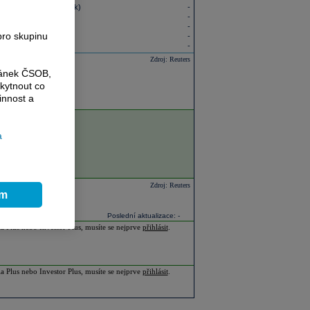
 položek (poslední rok)
-
-
-
pro skupinu
oslední rok)
-
oslední rok)
-
Zdroj: Reuters
ránek ČSOB,
kytnout co
innost a
a
Zdroj: Reuters
ím
Poslední aktualizace: -
ia Plus nebo Investor Plus, musíte se nejprve
přihlásit
.
ia Plus nebo Investor Plus, musíte se nejprve
přihlásit
.