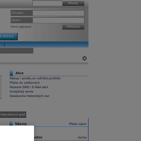
Hledej
Uživatel:
Heslo:
Nová registrace
Přihlásit
E PATRIA
E
|
ivní graf
Akce
7
Nákup / prodej ve cvičném portfoliu
Přidat do oblíbených
Nastavit SMS / E-Mail alert
Analytický servis
Databanka historických dat
Interaktivní graf
Názory
Přidat názor
Nejnovější video
Archiv