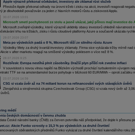
Apple výrazně překonal očekávání, investory ale zklamal růst služeb
.06.2026
Přestože Apple překonal odhady na úrovni tržeb i zisku na akcii, investoři reagovali ne
ditex vykázal za 1Q zisk EBIT ve výši 1,76 mld.
EUR
při konsenzu 1,74 mld.
EUR
rý je dlouhodobě považován za jeden z hlavních motorů růstu a ziskovosti Applu.
loomberg)
.06.2026
30.07.2026 13:01
ast na dnešní valné hromadě energetické společnosti
Microsoft smetl pochybnosti ze stolu a jasně ukázal, jaký přínos mají investice do 
ČEZ
je vyšší než loni. Při zahájení v
:00 bylo v Kongresovém centru Praha přítomno 480 akcionářů, kteří zastupovali 75,22
Microsoft zveřejnil výsledky, které výrazně uklidnily obavy investorů ohledně návratnosti 
ocenta akcií v celkové hodnotě přes 40 miliard
korun
, řekl generální ředitel
ČEZ
Daniel
čekávání trhu na tržbách, zisku i růstu cloudové platformy Azure a současně ukázala rychle 
neš. Valná hromada je tak usnášeníschopná. Loni na valnou hromadu v libeňské hale O2
iversum v Praze dorazilo 287 akcionářů
29.07.2026 23:07
ČEZ
s podílem 74 procent akcií (ČTK)
Meta po výsledcích padá o 8 %, Microsoft těží ze silného růstu Azure
.05.2026
Výsledky Mety za druhý kvartál investory zklamaly. Firma sice vykázala tržby mírně nad 
USA dojde ke spojení dvou předních hráčů v závodě o pohon AI datových center. Nextera
. Akcie v after-marketu reagují na smíšené výsledky poklesem o více než 8 %.
ergy koupí Dominion Energy. Společně firmy vytvoří největší regulovanou elektrickou
olečnost na světě. Akcionáři NextEra budou vlastnit 74,5 % nové společnosti, zatímco
28.07.2026 9:25
vestoři Dominionu budou vlastnit 25,5 %
Rozbřesk: Evropa nestíhá plnit zásobníky. Dražší plyn příští rok zvedne inflaci
.05.2026
V souvislosti s novou vlnou napětí na Blízkém východě prochází turbulentním vývojem nej
 Inbev -
Morg
......
ntrakt TTF se na amsterdamské burze pohybuje v blízkosti 60 EUR/MWh – oproti začátku m
.05.2026
23.07.2026 14:59
fineon
Techno
......
CSG si vzala úvěr až na 74 miliard korun na refinancování svých stávajících úvěrů
ntinental
- B
......
Zbrojařská a strojírenská skupina Czechoslovak Group (CSG) si vzala nový úvěr až 3,062 
.04.2026
 úvěrů.
ská televize a Český rozhlas podle ministra kultury Oty Klempíře (za Motoristy) místo
nosu z poplatků dostanou ze státního rozpočtu na příští rok dohromady 7,8 miliardy
korun
.
 má obdržet 5,74 miliardy, přičemž letos počítá s tím, že od poplatníků vybere 6,73 miliardy
run
. ČRo dostane od státu 2,07 miliardy
korun
, letos má získat z poplatků 2,48 miliardy
ring médií
TK)
nta českých domácností v červnu zhubla
.04.2026
á data České národní banky (ČNB) za červen potvrdila náš předpoklad, že dojde k přesunu p
onardo -
Barc
......
vet.cz:
Akcie Funko vzrostly o 15,3 % po výsledcích za druhé čtvrtletí
heuser-Busch
...
cencovaných sběratelských předmětů Funko vykázal za druhé čtvrtletí kalendářního roku 202
.03.2026