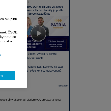
05.08.2026 16:05
PODCAST ROZHOVORY: Eli Lilly vs. Novo
Nordisk. Revoluce v léčbě obezity je podle
MUDr. Kunové teprve na začátku
pro skupinu
ránek ČSOB,
kytnout co
innost a
PODCAST Týdenní výhled: V centru
a
pozornosti AMD a Palantir
PODCAST Traders Talk: Korekce na Wall
Street nemusí být u konce. Meta vypadá
zajímavě
ím
Emailem
rosoft díky akceleraci platformy Azure zaznamenal