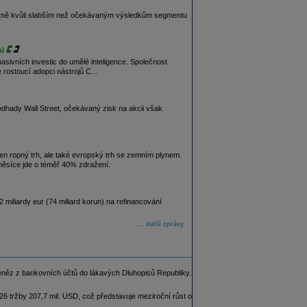
gativně kvůli slabším než očekávaným výsledkům segmentu
AI
masivních investic do umělé inteligence. Společnost
rostoucí adopci nástrojů C...
odhady Wall Street, očekávaný zisk na akcii však
en ropný trh, ale také evropský trh se zemním plynem.
ěsíce jde o téměř 40% zdražení.
miliardy eur (74 miliard korun) na refinancování
… další zprávy
eněz z bankovních účtů do lákavých Dluhopisů Republiky.
6 tržby 207,7 mil. USD, což představuje meziroční růst o