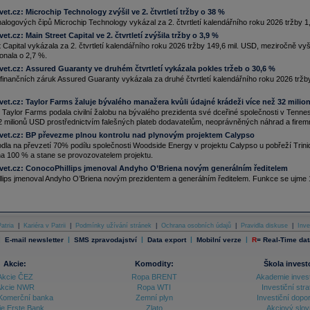
ll Street před rozhodnutím Fedu o sazbách oslabuje. S&P 500: -0,71 %,
Nasdaq 100
: -0,74
vet.cz:
Microchip Technology zvýšil ve 2. čtvrtletí tržby o 38 %
a Dow Jones : -0,93 %. (Bloomberg)
alogových čipů Microchip Technology vykázal za 2. čtvrtletí kalendářního roku 2026 tržby 1
.02.2026
vet.cz:
Main Street Capital ve 2. čtvrtletí zvýšila tržby o 3,9 %
nská společnost
Baidu
hlásí za 4Q tržby 32,74 mld. juanů, čekalo se 32,66 mld.
(Bloomberg)
 Capital vykázala za 2. čtvrtletí kalendářního roku 2026 tržby 149,6 mil. USD, meziročně vyš
.02.2026
konala o 2,7 %.
OB Pojišťovna se sídlem v Pardubicích loni předepsala pojistné téměř 19 miliard
korun
.
vet.cz:
Assured Guaranty ve druhém čtvrtletí vykázala pokles tržeb o 30,6 %
spodařila se ziskem 2,9 miliardy
korun
a dosáhla tržního podílu 9,5 procenta. Klíčové
 finančních záruk Assured Guaranty vykázala za druhé čtvrtletí kalendářního roku 2026 tržb
azatele jsou rekordní, uvedla společnost v tiskové zprávě. Předloni firma vykázala zisk 2,65
liardy
korun
po zdanění a předepsané pojistné 17,74 miliardy
korun
(ČTK)
vet.cz:
Taylor Farms žaluje bývalého manažera kvůli údajné krádeži více než 32 mili
.02.2026
Taylor Farms podala civilní žalobu na bývalého prezidenta své dceřiné společnosti v Tennes
lmart svými výsledky za 4Q mírně překonal odhady Wall Street, když vykázal upravený
2 milionů USD prostřednictvím falešných plateb dodavatelům, neoprávněných náhrad a firemní
sk na akcii ve výši 0,74
USD
při očekávání 0,73
USD
. Tržby vzrostly o 5,6 % na 190,7 mld.
SD
, což víceméně odpovídá předpovědím Wall Street 190,6 mld. USD
vet.cz:
BP převezme plnou kontrolu nad plynovým projektem Calypso
.02.2026
dla na převzetí 70% podílu společnosti Woodside Energy v projektu Calypso u pobřeží Trini
 na 100 % a stane se provozovatelem projektu.
 Inbev -
Morg
......
vet.cz:
.02.2026
ConocoPhillips jmenoval Andyho O’Briena novým generálním ředitelem
lips jmenoval Andyho O’Briena novým prezidentem a generálním ředitelem. Funkce se ujme 1
avní akciové indexy uzavřely dnešní den následovně: S&P 500: -0,53 %,
NASDAQ
100:
,74 % a Dow Jones : +0,52 %. (Bloomberg)
.01.2026
ntinental
-
J
......
.01.2026
atria
|
Kariéra v Patrii
|
Podmínky užívání stránek
|
Ochrana osobních údajů
|
Pravidla diskuse
|
Inve
chod Číny se Severní Koreou se v loňském roce zvýšil o 25 procent na zhruba 2,74
|
|
|
|
|
E-mail newsletter
SMS zpravodajství
Data export
Mobilní verze
R
=
Real-Time dat
liardy
USD
(57,4 miliardy Kč). Vrátil se tak na úroveň z doby před uzavřením hranic
hjongjangem v roce 2020 kvůli pandemii nemoci covid-19 (ČTK)
Akcie:
Komodity:
Škola invest
.01.2026
Akcie ČEZ
Ropa BRENT
Akademie inves
die dle zdrojů Reuters zvýší limit pro zahraniční investice do licencovaných
rojařských/obranných firem ze současných 49 % nově na 74 %
kcie NWR
Ropa WTI
Investiční stra
Komerční banka
Zemní plyn
Investiční dopo
.01.2026
ie Erste Bank
Zlato
Akciový slov