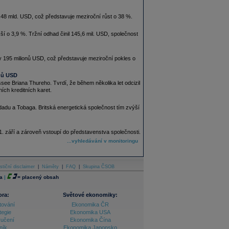
,48 mld. USD, což představuje meziroční růst o 38 %.
ší o 3,9 %. Tržní odhad činil 145,6 mil. USD, společnost
y 195 milionů USD, což představuje meziroční pokles o
onů USD
see Briana Thureho. Tvrdí, že během několika let odcizil
ch kreditních karet.
dadu a Tobaga. Britská energetická společnost tím zvýší
. září a zároveň vstoupí do představenstva společnosti.
...vyhledávání v monitoringu
stiční disclaimer
|
Náměty
|
FAQ
|
Skupina ČSOB
a
|
=
placený obsah
ora:
Světové ekonomiky:
tování
Ekonomika ČR
tegie
Ekonomika USA
ručení
Ekonomika Čína
ník
Ekonomika Japonsko