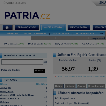
ZKU
ČTVRTEK 06.08.2026
Detail akcie
Jefferies Finl
Rg online
ZPRAVODAJSTVÍ
AKCIE & FONDY
MĚNY & SAZBY
KOMODIT
|
PŘEHLED
|
INDEXY A FUTURES
|
AKCIE ONLINE
|
AKCIE HISTORIE
|
DETA
|
|
|
|
Online
Historie
Zprávy
O společnosti
Hospodaření
PX
2 805,12
1,30%
DAX
26 213,85
0,34%
NDQ
26 463,56
0,38%
CZK/€
24,215
0,17%
Jefferies Finl Rg
(NY Consolidated
HLEDÁNÍ V DETAILU AKCIÍ
Poslední obchod
Změna (%)
select
56,97
1,39
Pokročilé hledání
Odeslat
R
- Real-Time data si mohou aktivovat klienti Patria 
TOP AKCIE
Název
Návštěvy
Online
Historie
Zprávy
O společnosti
Agilyx Rg
4
BWAQ Rg-A
2
Základní ukazatele hospodaření
iShares USD High Yield Corp
12
Tržní kapitalizace
Bond UCITS ETF
Celsius
3
Celkové tržby (12M klouzavě)
Adaptiv Select ETF
3