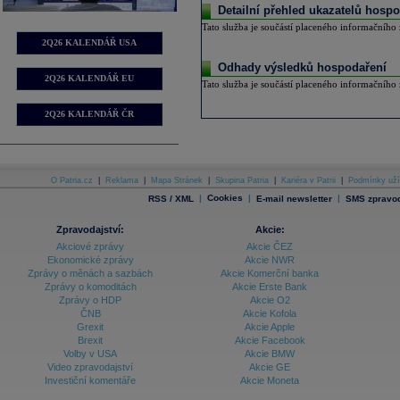
Detailní přehled ukazatelů hospo
Tato služba je součástí placeného informačního z
2Q26 KALENDÁŘ USA
Odhady výsledků hospodaření
2Q26 KALENDÁŘ EU
Tato služba je součástí placeného informačního z
2Q26 KALENDÁŘ ČR
O Patria.cz
|
Reklama
|
Mapa Stránek
|
Skupina Patria
|
Kariéra v Patrii
|
Podmínky uží
|
Cookies
|
|
RSS / XML
E-mail newsletter
SMS zpravod
Zpravodajství:
Akcie:
Akciové zprávy
Akcie ČEZ
Ekonomické zprávy
Akcie NWR
Zprávy o měnách a sazbách
Akcie Komerční banka
Zprávy o komoditách
Akcie Erste Bank
Zprávy o HDP
Akcie O2
ČNB
Akcie Kofola
Grexit
Akcie Apple
Brexit
Akcie Facebook
Volby v USA
Akcie BMW
Video zpravodajství
Akcie GE
Investiční komentáře
Akcie Moneta