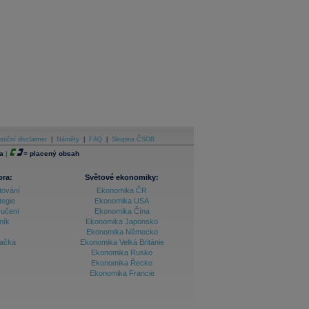
stiční disclaimer
|
Náměty
|
FAQ
|
Skupina ČSOB
a
|
=
placený obsah
ora:
Světové ekonomiky:
tování
Ekonomika ČR
tegie
Ekonomika USA
ručení
Ekonomika Čína
ník
Ekonomika Japonsko
Ekonomika Německo
lačka
Ekonomika Velká Británie
Ekonomika Rusko
Ekonomika Řecko
Ekonomika Francie