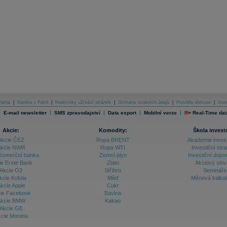
atria
|
Kariéra v Patrii
|
Podmínky užívání stránek
|
Ochrana osobních údajů
|
Pravidla diskuse
|
Inve
|
|
|
|
|
E-mail newsletter
SMS zpravodajství
Data export
Mobilní verze
R
=
Real-Time dat
Akcie:
Komodity:
Škola invest
Akcie ČEZ
Ropa BRENT
Akademie inves
kcie NWR
Ropa WTI
Investiční stra
Komerční banka
Zemní plyn
Investiční dopo
ie Erste Bank
Zlato
Akciový slov
Akcie O2
Stříbro
Semináře
kcie Kofola
Měď
Měnová kalku
kcie Apple
Cukr
ie Facebook
Bavlna
kcie BMW
Kakao
Akcie GE
cie Moneta