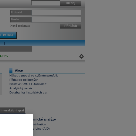
Hledej
Uživatel:
Heslo:
Nová registrace
Přihlásit
E PATRIA
E
|
ivní graf
4,61%
Akce
6
Nákup / prodej ve cvičném portfoliu
Přidat do oblíbených
Nastavit SMS / E-Mail alert
Analytický servis
Databanka historických dat
Interaktivní graf
Slovník technické analýzy
Accumulation / Distribution
Advance - Decline Line (A/D)
Aroon Oscillator