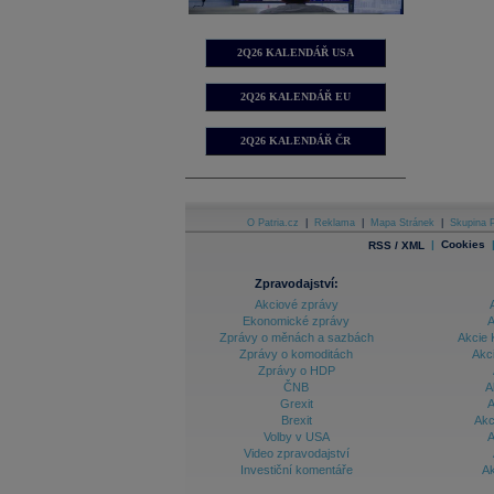
2Q26 KALENDÁŘ USA
2Q26 KALENDÁŘ EU
2Q26 KALENDÁŘ ČR
O Patria.cz
|
Reklama
|
Mapa Stránek
|
Skupina P
|
Cookies
RSS / XML
Zpravodajství:
Akciové zprávy
Ekonomické zprávy
A
Zprávy o měnách a sazbách
Akcie 
Zprávy o komoditách
Akc
Zprávy o HDP
ČNB
A
Grexit
A
Brexit
Akc
Volby v USA
A
Video zpravodajství
Investiční komentáře
Ak