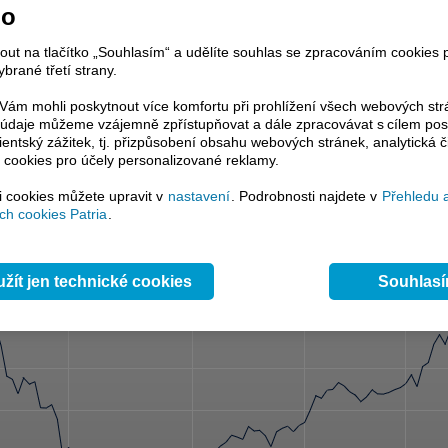
select
no
 s indexem
select
Zobrazovat objem
nout na tlačítko „Souhlasím“ a udělíte souhlas se zpracováním cookies 
pásmo
select
brané třetí strany.
 průměr 1
select
 průměr 2
ám mohli poskytnout více komfortu při prohlížení všech webových st
select
to údaje můžeme vzájemně zpřístupňovat a dále zpracovávat s cílem pos
1
select
lientský zážitek, tj. přizpůsobení obsahu webových stránek, analytická č
2
select
 cookies pro účely personalizované reklamy.
3
select
4
select
si cookies můžete upravit v
nastavení
. Podrobnosti najdete v
Přehledu 
Odeslat
h cookies Patria
.
žít jen technické cookies
Souhlas