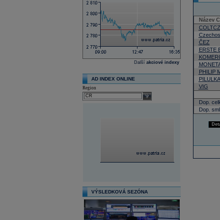
Název 
COLTC
Czechos
ČEZ
ERSTE 
KOMERČ
Další
akciové indexy
MONETA
PHILIP
AD INDEX ONLINE
PILULK
VIG
Region
select
Dop. cel
Dop. sml
Det
VÝSLEDKOVÁ SEZÓNA