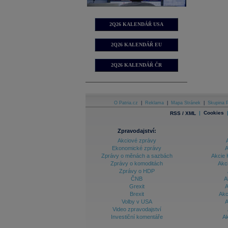
2Q26 KALENDÁŘ USA
2Q26 KALENDÁŘ EU
2Q26 KALENDÁŘ ČR
O Patria.cz
|
Reklama
|
Mapa Stránek
|
Skupina P
|
Cookies
RSS / XML
Zpravodajství:
Akciové zprávy
Ekonomické zprávy
A
Zprávy o měnách a sazbách
Akcie 
Zprávy o komoditách
Akc
Zprávy o HDP
ČNB
A
Grexit
A
Brexit
Akc
Volby v USA
A
Video zpravodajství
Investiční komentáře
Ak