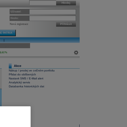
Hledej
Uživatel:
Heslo:
Nová registrace
Přihlásit
E PATRIA
E
|
ivní graf
4,61%
Akce
0
Nákup / prodej ve cvičném portfoliu
Přidat do oblíbených
Nastavit SMS / E-Mail alert
Analytický servis
Databanka historických dat
0
Interaktivní graf