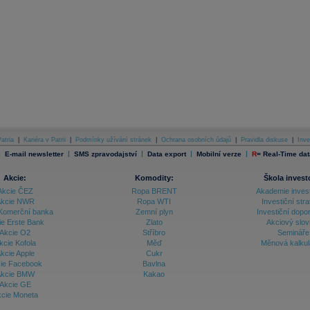
atria
|
Kariéra v Patrii
|
Podmínky užívání stránek
|
Ochrana osobních údajů
|
Pravidla diskuse
|
Inve
|
|
|
|
|
E-mail newsletter
SMS zpravodajství
Data export
Mobilní verze
R
=
Real-Time dat
Akcie:
Komodity:
Škola invest
Akcie ČEZ
Ropa BRENT
Akademie inves
kcie NWR
Ropa WTI
Investiční stra
Komerční banka
Zemní plyn
Investiční dopo
ie Erste Bank
Zlato
Akciový slov
Akcie O2
Stříbro
Semináře
kcie Kofola
Měď
Měnová kalku
kcie Apple
Cukr
ie Facebook
Bavlna
kcie BMW
Kakao
Akcie GE
cie Moneta