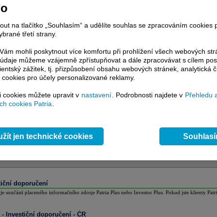
nsuální odhad analytiků
no
 je součástí placeného informačního zdroje Patria Plus nebo Investor Plus. Pokud jste klienty Patr
nout na tlačítko „Souhlasím“ a udělíte souhlas se zpracováním cookies 
brané třetí strany.
ám mohli poskytnout více komfortu při prohlížení všech webových st
to údaje můžeme vzájemně zpřístupňovat a dále zpracovávat s cílem pos
lientský zážitek, tj. přizpůsobení obsahu webových stránek, analytická č
 cookies pro účely personalizované reklamy.
si cookies můžete upravit v
nastavení
. Podrobnosti najdete v
Přehledu 
h cookies Patria
.
žít jen technické cookies
Souhlas
tiční doporučení
 je součástí placeného informačního zdroje Patria Plus nebo Investor Plus. Pokud jste klienty Patr
a - Investiční doporučení - ČR