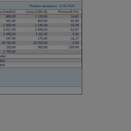
Poslední aktualizace: 15.04.2026
a (lokální)
Cena (12M cíl)
Potenciál (%)
985,00
1 129,00
14,62
441,60
803,00
81,84
1 369,00
1 146,00
-16,29
2 917,00
2 565,00
-12,07
1 045,00
1 111,00
6,32
197,00
175,00
-11,17
18 760,00
18 200,00
-2,99
110,00
362,00
229,09
1 765,00
-
-
odat
00%
00%