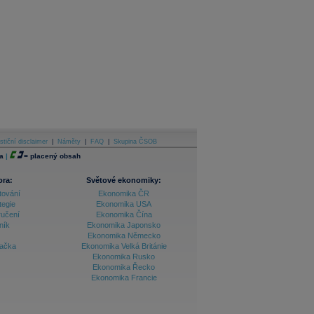
stiční disclaimer
|
Náměty
|
FAQ
|
Skupina ČSOB
a
|
=
placený obsah
ora:
Světové ekonomiky:
tování
Ekonomika ČR
tegie
Ekonomika USA
ručení
Ekonomika Čína
ník
Ekonomika Japonsko
Ekonomika Německo
lačka
Ekonomika Velká Británie
Ekonomika Rusko
Ekonomika Řecko
Ekonomika Francie