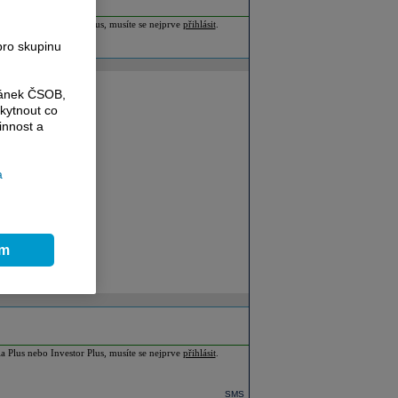
ia Plus nebo Investor Plus, musíte se nejprve
přihlásit
.
pro skupinu
ránek ČSOB,
kytnout co
innost a
a
ím
ia Plus nebo Investor Plus, musíte se nejprve
přihlásit
.
SMS