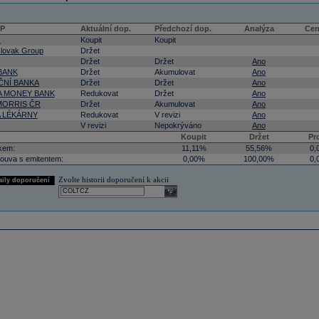
CP
Aktuální dop.
Předchozí dop.
Analýza
Cen
Z
Koupit
Koupit
lovak Group
Držet
Držet
Držet
Ano
BANK
Držet
Akumulovat
Ano
NÍ BANKA
Držet
Držet
Ano
 MONEY BANK
Redukovat
Držet
Ano
 MORRIS ČR
Držet
Akumulovat
Ano
A LÉKÁRNY
Redukovat
V revizi
Ano
V revizi
Nepokrýváno
Ano
Koupit
Držet
Pr
kem:
11,11%
55,56%
0,
ouva s emitentem:
0,00%
100,00%
0,
Zvolte historii doporučení k akcii
aily doporučení
select