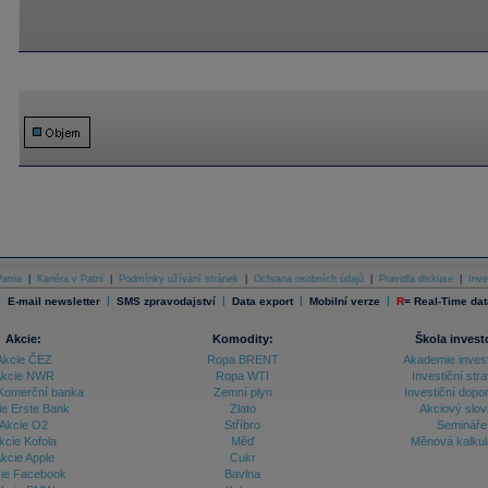
atria
|
Kariéra v Patrii
|
Podmínky užívání stránek
|
Ochrana osobních údajů
|
Pravidla diskuse
|
Inve
|
|
|
|
|
E-mail newsletter
SMS zpravodajství
Data export
Mobilní verze
R
=
Real-Time dat
Akcie:
Komodity:
Škola invest
Akcie ČEZ
Ropa BRENT
Akademie inves
kcie NWR
Ropa WTI
Investiční stra
Komerční banka
Zemní plyn
Investiční dopo
ie Erste Bank
Zlato
Akciový slov
Akcie O2
Stříbro
Semináře
kcie Kofola
Měď
Měnová kalku
kcie Apple
Cukr
ie Facebook
Bavlna