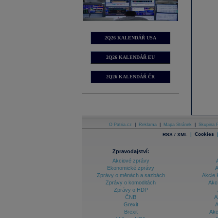
2Q26 KALENDÁŘ USA
2Q26 KALENDÁŘ EU
2Q26 KALENDÁŘ ČR
O Patria.cz
|
Reklama
|
Mapa Stránek
|
Skupina P
|
Cookies
RSS / XML
Zpravodajství:
Akciové zprávy
Ekonomické zprávy
A
Zprávy o měnách a sazbách
Akcie 
Zprávy o komoditách
Akc
Zprávy o HDP
ČNB
A
Grexit
A
Brexit
Akc