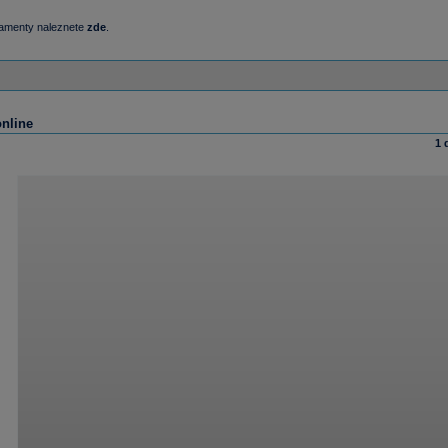
damenty naleznete
zde
.
online
1 