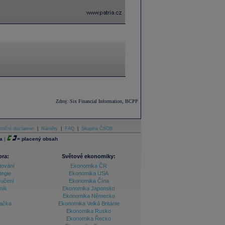
Zdroj: Six Financial Information, BCPP
stiční disclaimer
|
Náměty
|
FAQ
|
Skupina ČSOB
a
|
=
placený obsah
ora:
Světové ekonomiky:
tování
Ekonomika ČR
tegie
Ekonomika USA
ručení
Ekonomika Čína
ník
Ekonomika Japonsko
Ekonomika Německo
lačka
Ekonomika Velká Británie
Ekonomika Rusko
Ekonomika Řecko