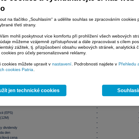
-
-
-
-
-
-
-
no
R
- Real-Time data si mohou aktivovat klienti Patria Plus / Investor Plus
ZDE
.
nformace
nout na tlačítko „Souhlasím“ a udělíte souhlas se zpracováním cookies 
 cena
-
brané třetí strany.
ximum
-
nimum
-
ám mohli poskytnout více komfortu při prohlížení všech webových st
 závěr
10,76
06.08.202
to údaje můžeme vzájemně zpřístupňovat a dále zpracovávat s cílem pos
í maximum
13,20
05.12.202
lientský zážitek, tj. přizpůsobení obsahu webových stránek, analytická č
í minimum
9,19
17.04.202
 cookies pro účely personalizované reklamy.
jem (ks)
-
jem
-
-
si cookies můžete upravit v
nastavení
. Podrobnosti najdete v
Přehledu 
objem 10 dní
-
mil. k
h cookies Patria
.
 akcie naleznete
zde
.
nty
žít jen technické cookies
Souhlas
talizace
-
mil. 
běhu
-
float akcií
-
-
cii (EPS)
-
 (12M)
-
-
y dividendy
-
nda den
-
cílová cena
-