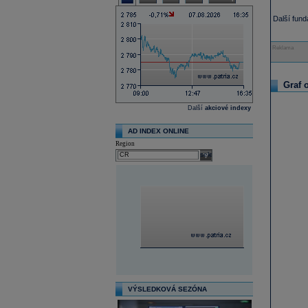
Další fun
Reklama
Graf 
Další
akciové indexy
AD INDEX ONLINE
Region
select
VÝSLEDKOVÁ SEZÓNA