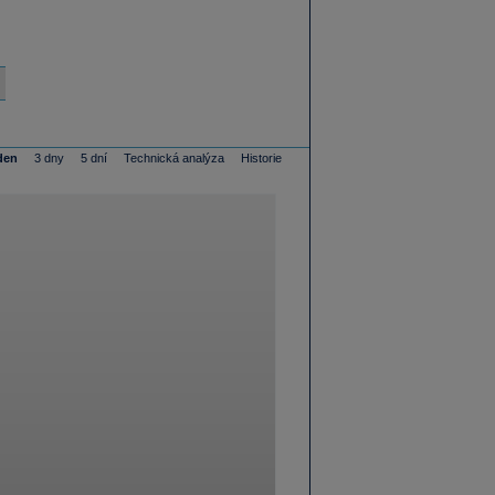
den
3 dny
5 dní
Technická analýza
Historie