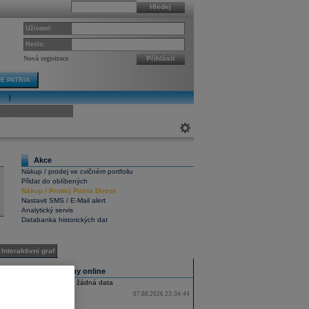
Hledej
Uživatel:
Heslo:
Nová registrace
Přihlásit
E PATRIA
E
|
ivní graf
Akce
6
Nákup / prodej ve cvičném portfoliu
Přidat do oblíbených
Nákup
/
Prodej
Patria Direct
Nastavit SMS / E-Mail alert
Analytický servis
Databanka historických dat
Interaktivní graf
Všechny trhy online
Nebyla nalezena žádná data
07.08.2026 23:34:44