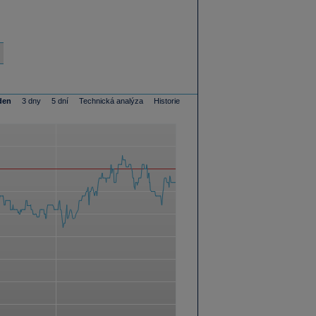
den
3 dny
5 dní
Technická analýza
Historie