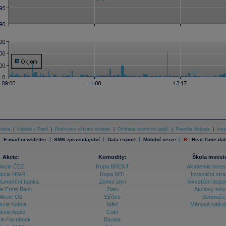
atria
|
Kariéra v Patrii
|
Podmínky užívání stránek
|
Ochrana osobních údajů
|
Pravidla diskuse
|
Inve
|
|
|
|
|
E-mail newsletter
SMS zpravodajství
Data export
Mobilní verze
R
=
Real-Time dat
Akcie:
Komodity:
Škola invest
Akcie ČEZ
Ropa BRENT
Akademie inves
kcie NWR
Ropa WTI
Investiční stra
Komerční banka
Zemní plyn
Investiční dopo
ie Erste Bank
Zlato
Akciový slov
Akcie O2
Stříbro
Semináře
kcie Kofola
Měď
Měnová kalku
kcie Apple
Cukr
ie Facebook
Bavlna