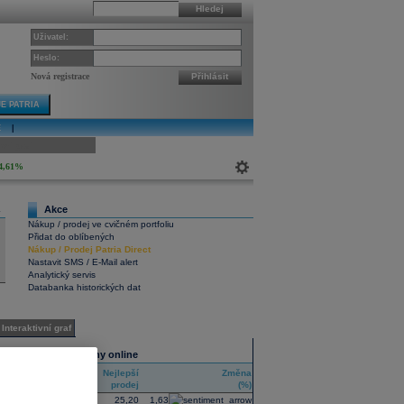
Hledej
Uživatel:
Heslo:
Nová registrace
Přihlásit
E PATRIA
E
|
ivní graf
4,61%
Akce
4
Nákup / prodej ve cvičném portfoliu
Přidat do oblíbených
Nákup
/
Prodej
Patria Direct
Nastavit SMS / E-Mail alert
Analytický servis
Databanka historických dat
Interaktivní graf
Všechny trhy online
Nejlepší
Nejlepší
Změna
RIC
nákup
prodej
(%)
ABF.F
24,80
25,20
1,63