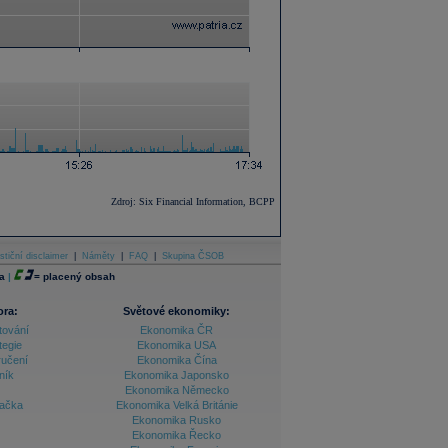
Zdroj: Six Financial Information, BCPP
stiční disclaimer
|
Náměty
|
FAQ
|
Skupina ČSOB
a
|
=
placený obsah
ora:
Světové ekonomiky:
tování
Ekonomika ČR
tegie
Ekonomika USA
ručení
Ekonomika Čína
ník
Ekonomika Japonsko
Ekonomika Německo
lačka
Ekonomika Velká Británie
Ekonomika Rusko
Ekonomika Řecko