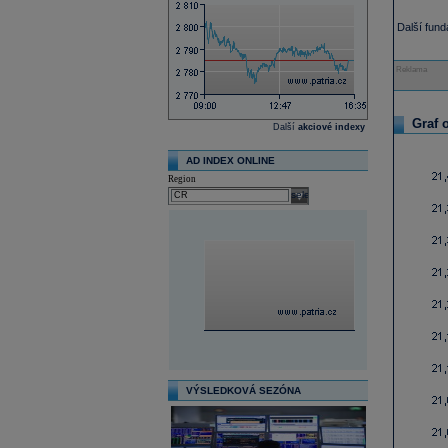
Další fun
Reklama
Graf 
Další
akciové indexy
AD INDEX ONLINE
Region
select
VÝSLEDKOVÁ SEZÓNA