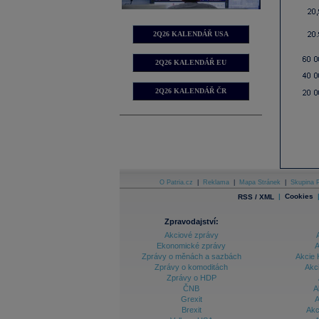
2Q26 KALENDÁŘ USA
2Q26 KALENDÁŘ EU
2Q26 KALENDÁŘ ČR
O Patria.cz
|
Reklama
|
Mapa Stránek
|
Skupina P
|
Cookies
RSS / XML
Zpravodajství:
Akciové zprávy
Ekonomické zprávy
A
Zprávy o měnách a sazbách
Akcie 
Zprávy o komoditách
Akc
Zprávy o HDP
ČNB
A
Grexit
A
Brexit
Akc