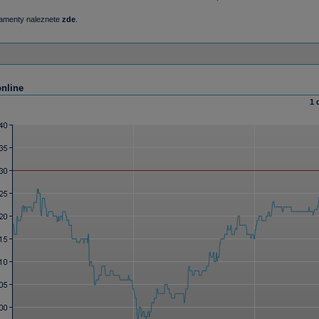
damenty naleznete
zde
.
online
1 