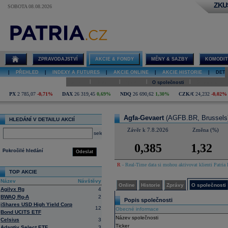
ZKU
SOBOTA 08.08.2026
Detail akcie
Agfa-Gevaert
online
ZPRAVODAJSTVÍ
AKCIE & FONDY
MĚNY & SAZBY
KOMODIT
|
PŘEHLED
|
INDEXY A FUTURES
|
AKCIE ONLINE
|
AKCIE HISTORIE
|
DETA
|
|
|
|
Online
Historie
Zprávy
O společnosti
Hospodaření
PX
2 785,07
-0,71%
DAX
26 319,45
0,69%
NDQ
26 690,62
1,30%
CZK/€
24,232
-0,02%
Agfa-Gevaert
(AGFB.BR, Brussels
HLEDÁNÍ V DETAILU AKCIÍ
Závěr k 7.8.2026
Změna (%)
select
0,385
1,32
Pokročilé hledání
Odeslat
R
- Real-Time data si mohou aktivovat klienti Patria 
TOP AKCIE
Název
Návštěvy
Online
Historie
Zprávy
O společnosti
Agilyx Rg
4
BWAQ Rg-A
2
Popis společnosti
iShares USD High Yield Corp
12
Obecné informace
Bond UCITS ETF
Název společnosti
Celsius
3
Ticker
Adaptiv Select ETF
3