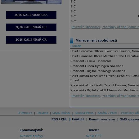
SIC
SIC
SIC
2Q26 KALENDÁŘ USA
SIC
SIC
Investiční disclaimer
,
Podmínky užívání patria.
2Q26 KALENDÁŘ EU
2Q26 KALENDÁŘ ČR
Management společnosti
Funkce
Chief Executive Officer, Executive Director, Me
Chief Financial Officer, Member of the Executi
President - Film & Chemicals
President Green Hydrogen Solutions
President - Digital Radiology Solutions
Chief Human Resources Officer, Head of Sustain
Board
President of the HealthCare IT Division, Membe
President - Digital Print & Chemicals, Member o
Investiční disclaimer
,
Podmínky užívání patria.
O Patria.cz
|
Reklama
|
Mapa Stránek
|
Skupina Patria
|
Kariéra v Patrii
|
Podmínky uží
|
Cookies
|
|
RSS / XML
E-mail newsletter
SMS zpravod
Zpravodajství:
Akcie:
Akciové zprávy
Akcie ČEZ