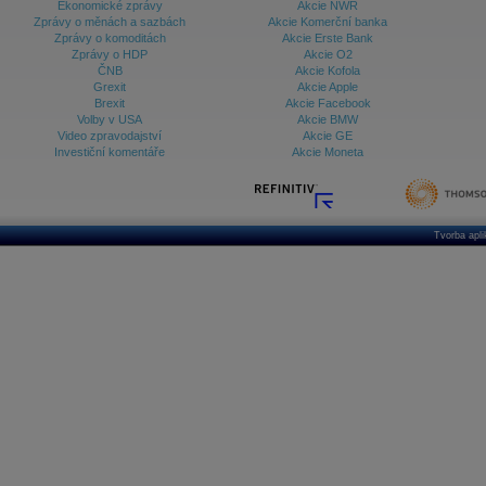
Ekonomické zprávy
Akcie NWR
Zprávy o měnách a sazbách
Akcie Komerční banka
Zprávy o komoditách
Akcie Erste Bank
Zprávy o HDP
Akcie O2
ČNB
Akcie Kofola
Grexit
Akcie Apple
Brexit
Akcie Facebook
Volby v USA
Akcie BMW
Video zpravodajství
Akcie GE
Investiční komentáře
Akcie Moneta
Tvorba apl