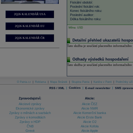
Fiskální období:
Poslední fiskální rok:
Konec fiskálního roku:
2Q26 KALENDÁŘ USA
Poslední auditor:
Délka fiskálního roku:
2Q26 KALENDÁŘ EU
Měna: USD
2Q26 KALENDÁŘ ČR
Detailní přehled ukazatelů hospo
Tato služba je součástí placeného informačního z
Odhady výsledků hospodaření
Tato služba je součástí placeného informačního z
O Patria.cz
|
Reklama
|
Mapa Stránek
|
Skupina Patria
|
Kariéra v Patrii
|
Podmínky uží
|
Cookies
|
|
RSS / XML
E-mail newsletter
SMS zpravod
Zpravodajství:
Akcie:
Akciové zprávy
Akcie ČEZ
Ekonomické zprávy
Akcie NWR
Zprávy o měnách a sazbách
Akcie Komerční banka
Zprávy o komoditách
Akcie Erste Bank
Zprávy o HDP
Akcie O2
ČNB
Akcie Kofola
Grexit
Akcie Apple