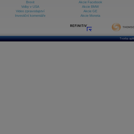
Brexit
Akcie Facebook
Volby v USA
Akcie BMW
Video zpravodajství
Akcie GE
Investiční komentáře
Akcie Moneta
Tvorba apl