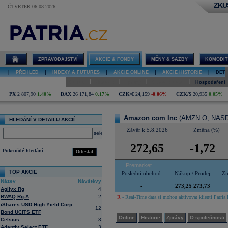
ZKU
ČTVRTEK 06.08.2026
Detail akcie
Amazon com
Inc online
ZPRAVODAJSTVÍ
AKCIE & FONDY
MĚNY & SAZBY
KOMODIT
|
PŘEHLED
|
INDEXY A FUTURES
|
AKCIE ONLINE
|
AKCIE HISTORIE
|
DETA
|
|
|
|
Online
Historie
Zprávy
O společnosti
Hospodaření
PX
2 807,90
1,40%
DAX
26 171,84
0,17%
CZK/€
24,159
-0,06%
CZK/$
20,935
0,05%
Amazon com Inc
(AMZN.O, NAS
HLEDÁNÍ V DETAILU AKCIÍ
Závěr k 5.8.2026
Změna (%)
select
272,65
-1,72
Pokročilé hledání
Odeslat
Premarket
TOP AKCIE
Poslední obchod
Nákup / Prodej
Zm
Název
Návštěvy
-
273,25 273,73
Agilyx Rg
4
BWAQ Rg-A
2
R
- Real-Time data si mohou aktivovat klienti Patria 
iShares USD High Yield Corp
12
Bond UCITS ETF
Online
Historie
Zprávy
O společnosti
Celsius
3
Adaptiv Select ETF
3