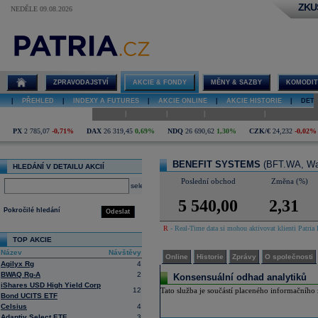
ZKU
NEDĚLE 09.08.2026
Detail akcie
BENEFIT
SYSTEMS
online
ZPRAVODAJSTVÍ
AKCIE & FONDY
MĚNY & SAZBY
KOMODIT
|
PŘEHLED
|
INDEXY A FUTURES
|
AKCIE ONLINE
|
AKCIE HISTORIE
|
DETA
|
|
|
|
Online
Historie
Zprávy
O společnosti
Hospodaření
PX
2 785,07
-0,71%
DAX
26 319,45
0,69%
NDQ
26 690,62
1,30%
CZK/€
24,232
-0,02%
BENEFIT SYSTEMS
(BFT.WA, Wa
HLEDÁNÍ V DETAILU AKCIÍ
Poslední obchod
Změna (%)
select
5 540,00
2,31
Pokročilé hledání
Odeslat
R
- Real-Time data si mohou aktivovat klienti Patria 
TOP AKCIE
Název
Návštěvy
Online
Historie
Zprávy
O společnosti
Agilyx Rg
4
BWAQ Rg-A
2
Konsensuální odhad analytiků
iShares USD High Yield Corp
12
Tato služba je součástí placeného informačního z
Bond UCITS ETF
Celsius
4
Adaptiv Select ETF
3