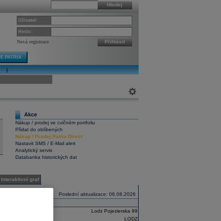
Hledej
Uživatel:
Heslo:
Nová registrace
Přihlásit
E PATRIA
E
|
ivní graf
Akce
1
Nákup / prodej ve cvičném portfoliu
Přidat do oblíbených
Nákup
/
Prodej
Patria Direct
Nastavit SMS / E-Mail alert
Analytický servis
Databanka historických dat
Interaktivní graf
Poslední aktualizace: 06.08.2026
Lodz Pojezierska 99
LODZ