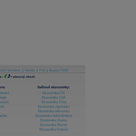
stiční disclaimer
|
Náměty
|
FAQ
|
Skupina ČSOB
a
|
=
placený obsah
ora:
Světové ekonomiky:
tování
Ekonomika ČR
tegie
Ekonomika USA
ručení
Ekonomika Čína
ník
Ekonomika Japonsko
Ekonomika Německo
lačka
Ekonomika Velká Británie
Ekonomika Rusko
Ekonomika Řecko
Ekonomika Francie