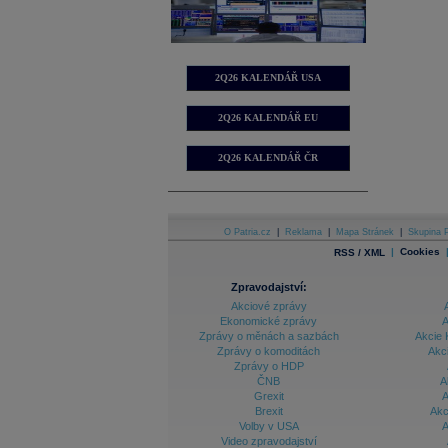
2Q26 KALENDÁŘ USA
2Q26 KALENDÁŘ EU
2Q26 KALENDÁŘ ČR
O Patria.cz
|
Reklama
|
Mapa Stránek
|
Skupina P
|
Cookies
RSS / XML
Zpravodajství:
Akciové zprávy
Ekonomické zprávy
A
Zprávy o měnách a sazbách
Akcie 
Zprávy o komoditách
Akc
Zprávy o HDP
ČNB
A
Grexit
A
Brexit
Akc
Volby v USA
A
Video zpravodajství