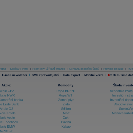
atria
|
Kariéra v Patrii
|
Podmínky užívání stránek
|
Ochrana osobních údajů
|
Pravidla diskuse
|
Inve
|
|
|
|
|
E-mail newsletter
SMS zpravodajství
Data export
Mobilní verze
R
=
Real-Time dat
Akcie:
Komodity:
Škola invest
Akcie ČEZ
Ropa BRENT
Akademie inves
kcie NWR
Ropa WTI
Investiční stra
Komerční banka
Zemní plyn
Investiční dopo
ie Erste Bank
Zlato
Akciový slov
Akcie O2
Stříbro
Semináře
kcie Kofola
Měď
Měnová kalku
kcie Apple
Cukr
ie Facebook
Bavlna
kcie BMW
Kakao
Akcie GE