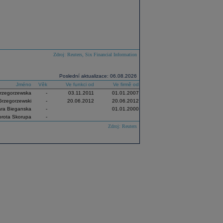
Zdroj: Reuters, Six Financial Information
Poslední aktualizace: 06.08.2026
Jméno
Věk
Ve funkci od
Ve firmě od
Grzegorzewska
-
03.11.2011
01.01.2007
Grzegorzewski
-
20.06.2012
20.06.2012
ra Bieganska
-
01.01.2000
rota Skorupa
-
Zdroj: Reuters