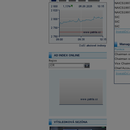
NAICS199
NAICS199
NAICS199
SIC
SIC
SIC
Investiční 
Manage
Další
akciové indexy
Funkce
Chairman o
AD INDEX ONLINE
Chairman o
Region
Vice Chair
select
Chief Acco
Investiční 
VÝSLEDKOVÁ SEZÓNA