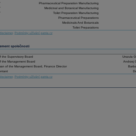
7
Pharmaceutical Preparation Manufacturing
7
Medicinal and Botanical Manufacturing
7
Toilet Preparation Manufacturing
Pharmaceutical Preparations
Medicinals And Botanicals
Toilet Preparations
disclaimer
,
Podmínky užívání patria.cz
ment společnosti
f the Supervisory Board
Urszula 
f the Management Board
Andrzej 
man of the Management Board, Finance Director
Barba
untant
Do
disclaimer
,
Podmínky užívání patria.cz