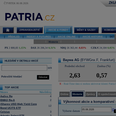
ZKU
ČTVRTEK 06.08.2026
Detail akcie
Baywa AG
online
ZPRAVODAJSTVÍ
AKCIE & FONDY
MĚNY & SAZBY
KOMODIT
|
PŘEHLED
|
INDEXY A FUTURES
|
AKCIE ONLINE
|
AKCIE HISTORIE
|
DETA
|
|
|
|
Online
Historie
Zprávy
O společnosti
Hospodaření
PX
2 800,83
1,15%
DAX
26 206,54
0,31%
NDQ
26 363,44
-0,83%
CZK/€
24,184
0,05%
Baywa AG
(BYWGnx.F, Frankfurt)
HLEDÁNÍ V DETAILU AKCIÍ
Poslední obchod
Změna (%)
select
2,63
0,57
Pokročilé hledání
Odeslat
R
- Real-Time data si mohou aktivovat klienti Patria 
TOP AKCIE
Název
Návštěvy
Online
Historie
Zprávy
O společnosti
Agilyx Rg
4
BWAQ Rg-A
2
Výkonnost akcie a komparativní s
iShares USD High Yield Corp
12
Bond UCITS ETF
Op
Vyberte datum
Celsius
3
Adaptiv Select ETF
3