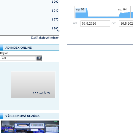
srp 03
srp 04
od:
do:
Další
akciové indexy
AD INDEX ONLINE
Region
select
VÝSLEDKOVÁ SEZÓNA