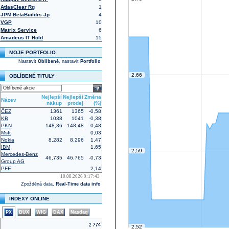
AtlasClear Rg
1
JPM BetaBuildrs Jp
4
VGP
10
Matrix Service
6
Amadeus IT Hold
15
MOJE PORTFOLIO
Nastavit
Oblíbené
, nastavit
Portfolio
2,66
OBLÍBENÉ TITULY
select
Nejlepší
Nejlepší
Změna
Název
nákup
prodej
(%)
ČEZ
1361
1365
-0,58
KB
1038
1041
-0,38
PKN
148,36
148,48
-0,48
Msft
0,03
Nokia
8,282
8,296
1,47
IBM
1,65
2,59
Mercedes-Benz
46,735
46,765
-0,73
Group AG
PFE
2,14
10.08.2026 9:17:43
Zpožděná data,
Real-Time data info
INDEXY ONLINE
PX
BUX
WIG
DAX
Nasdaq
2,52