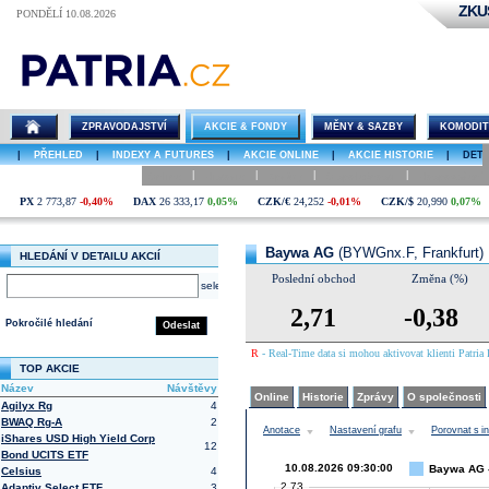
ZKU
PONDĚLÍ 10.08.2026
Detail akcie
Baywa AG
graf
ZPRAVODAJSTVÍ
AKCIE & FONDY
MĚNY & SAZBY
KOMODIT
|
PŘEHLED
|
INDEXY A FUTURES
|
AKCIE ONLINE
|
AKCIE HISTORIE
|
DETA
|
|
|
|
Online
Historie
Zprávy
O společnosti
Hospodaření
PX
2 773,87
-0,40%
DAX
26 333,17
0,05%
CZK/€
24,252
-0,01%
CZK/$
20,990
0,07%
Baywa AG
(BYWGnx.F, Frankfurt)
HLEDÁNÍ V DETAILU AKCIÍ
Poslední obchod
Změna (%)
select
2,71
-0,38
Pokročilé hledání
Odeslat
R
- Real-Time data si mohou aktivovat klienti Patria 
TOP AKCIE
Název
Návštěvy
Online
Historie
Zprávy
O společnosti
Agilyx Rg
4
BWAQ Rg-A
2
Anotace
Nastavení grafu
Porovnat s 
iShares USD High Yield Corp
12
Bond UCITS ETF
10.08.2026 09:30:00
Baywa AG -
Celsius
4
2,73
Adaptiv Select ETF
3