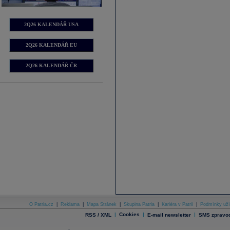
2Q26 KALENDÁŘ USA
2Q26 KALENDÁŘ EU
2Q26 KALENDÁŘ ČR
O Patria.cz
|
Reklama
|
Mapa Stránek
|
Skupina Patria
|
Kariéra v Patrii
|
Podmínky uží
|
Cookies
|
|
RSS / XML
E-mail newsletter
SMS zpravod