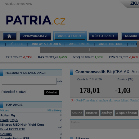
ZKU
NEDĚLE 09.08.2026
Detail akcie
Commonwealth
Bk diskuze
ZPRAVODAJSTVÍ
AKCIE & FONDY
MĚNY & SAZBY
KOMODIT
|
PŘEHLED
|
INDEXY A FUTURES
|
AKCIE ONLINE
|
AKCIE HISTORIE
|
DETA
|
|
|
|
Online
Historie
Zprávy
O společnosti
Hospodaření
PX
2 785,07
-0,71%
DAX
26 319,45
0,69%
NDQ
26 690,62
1,30%
CZK/€
24,232
-0,02%
Commonwealth Bk
(CBA.AX, Aust
HLEDÁNÍ V DETAILU AKCIÍ
Závěr k 7.8.2026
Změna (%)
select
178,01
-1,03
Pokročilé hledání
Odeslat
R
- Real-Time data si mohou aktivovat klienti Patria 
TOP AKCIE
Název
Návštěvy
Online
Historie
Zprávy
O společnosti
Agilyx Rg
4
BWAQ Rg-A
2
Reklama
iShares USD High Yield Corp
12
Bond UCITS ETF
Celsius
3
Adaptiv Select ETF
3