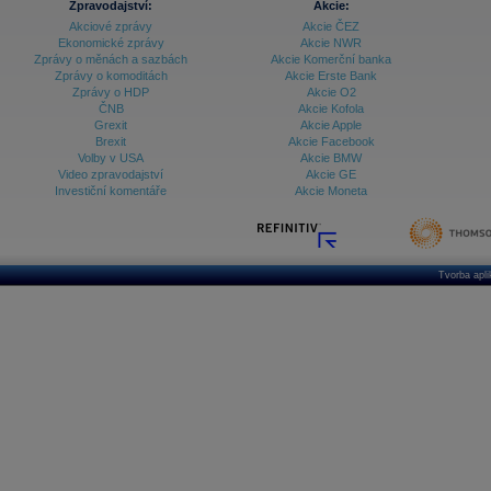
Zpravodajství:
Akcie:
Akciové zprávy
Akcie ČEZ
Ekonomické zprávy
Akcie NWR
Zprávy o měnách a sazbách
Akcie Komerční banka
Zprávy o komoditách
Akcie Erste Bank
Zprávy o HDP
Akcie O2
ČNB
Akcie Kofola
Grexit
Akcie Apple
Brexit
Akcie Facebook
Volby v USA
Akcie BMW
Video zpravodajství
Akcie GE
Investiční komentáře
Akcie Moneta
Tvorba apl