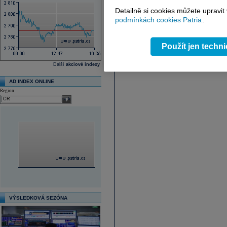
Detailně si cookies můžete upravit
podmínkách cookies Patria
.
Použít jen techn
Další
akciové indexy
AD INDEX ONLINE
Region
select
VÝSLEDKOVÁ SEZÓNA