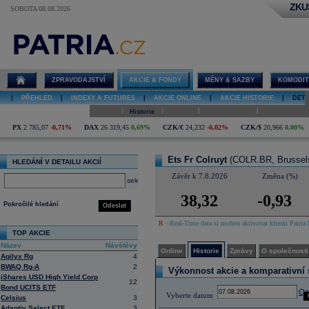
ZKU
SOBOTA 08.08.2026
Detail akcie
Ets Fr Colruyt
online
ZPRAVODAJSTVÍ
AKCIE & FONDY
MĚNY & SAZBY
KOMODIT
|
PŘEHLED
|
INDEXY A FUTURES
|
AKCIE ONLINE
|
AKCIE HISTORIE
|
DETA
|
|
|
|
Online
Historie
Zprávy
O společnosti
Hospodaření
PX
2 785,07
-0,71%
DAX
26 319,45
0,69%
CZK/€
24,232
-0,02%
CZK/$
20,966
0,00%
Ets Fr Colruyt
(COLR.BR, Brussel
HLEDÁNÍ V DETAILU AKCIÍ
Závěr k 7.8.2026
Změna (%)
select
38,32
-0,93
Pokročilé hledání
Odeslat
R
- Real-Time data si mohou aktivovat klienti Patria 
TOP AKCIE
Název
Návštěvy
Online
Historie
Zprávy
O společnosti
Agilyx Rg
4
BWAQ Rg-A
2
Výkonnost akcie a komparativní s
iShares USD High Yield Corp
12
Bond UCITS ETF
Op
Vyberte datum
Celsius
3
Adaptiv Select ETF
3