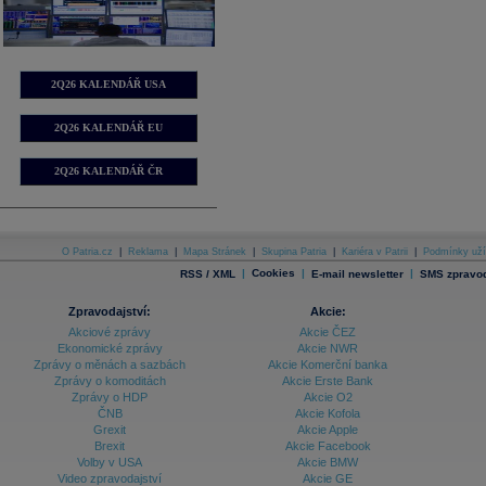
2Q26 KALENDÁŘ USA
2Q26 KALENDÁŘ EU
2Q26 KALENDÁŘ ČR
O Patria.cz
|
Reklama
|
Mapa Stránek
|
Skupina Patria
|
Kariéra v Patrii
|
Podmínky uží
|
Cookies
|
|
RSS / XML
E-mail newsletter
SMS zpravod
Zpravodajství:
Akcie:
Akciové zprávy
Akcie ČEZ
Ekonomické zprávy
Akcie NWR
Zprávy o měnách a sazbách
Akcie Komerční banka
Zprávy o komoditách
Akcie Erste Bank
Zprávy o HDP
Akcie O2
ČNB
Akcie Kofola
Grexit
Akcie Apple
Brexit
Akcie Facebook
Volby v USA
Akcie BMW
Video zpravodajství
Akcie GE