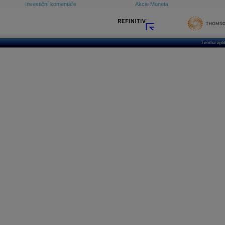
Investiční komentáře
Akcie Moneta
Tvorba apl