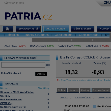
ZKU
PÁTEK 07.08.2026
Detail akcie
Ets Fr Colruyt
graf
ZPRAVODAJSTVÍ
AKCIE & FONDY
MĚNY & SAZBY
KOMODIT
|
PŘEHLED
|
INDEXY A FUTURES
|
AKCIE ONLINE
|
AKCIE HISTORIE
|
DETA
|
|
|
|
Online
Historie
Zprávy
O společnosti
Hospodaření
PX
2 785,07
-0,71%
DAX
26 319,45
0,69%
CZK/€
24,246
0,09%
CZK/$
20,970
-0,28%
Ets Fr Colruyt
(COLR.BR, Brussel
HLEDÁNÍ V DETAILU AKCIÍ
Poslední obchod
Změna (%)
select
38,32
-0,93
Pokročilé hledání
Odeslat
R
- Real-Time data si mohou aktivovat klienti Patria 
TOP AKCIE
Název
Návštěvy
Online
Historie
Zprávy
O společnosti
Xtrackers MSCI World Value
5
UCITS ETF
Anotace
Nastavení grafu
Porovnat s 
Red Robin Gourmt
23
GEMZ Crp
7
07.08.2026 17:30:00
Ets Fr Colr
Sp US Ps Eqty GBTC
1
40,00
ISHARES MSCI AUSTRALIA