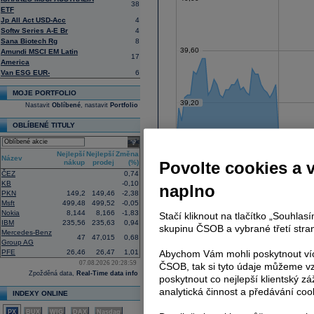
38
ETF
Jp All Act USD-Acc
4
Softw Series A-E Br
4
Sana Biotech Rg
8
39,60
Amundi MSCI EM Latin
17
America
Van ESG EUR-
6
MOJE PORTFOLIO
39,20
Nastavit
Oblíbené
, nastavit
Portfolio
OBLÍBENÉ TITULY
select
Nejlepší
Nejlepší
Změna
38,80
Název
nákup
prodej
(%)
Povolte cookies a 
ČEZ
0,74
KB
-0,10
naplno
PKN
149,2
149,46
-2,38
Msft
499,48
499,52
-0,05
38,40
Nokia
8,144
8,166
-1,83
Stačí kliknout na tlačítko „Souhla
IBM
235,56
235,63
0,94
skupinu ČSOB a vybrané třetí stran
Mercedes-Benz
47
47,015
0,68
Group AG
PFE
26,46
26,47
1,01
Abychom Vám mohli poskytnout víc
38,00
07.08.2026 20:28:59
ČSOB, tak si tyto údaje můžeme vz
Zpožděná data,
Real-Time data info
poskytnout co nejlepší klientský zá
analytická činnost a předávání coo
INDEXY ONLINE
37,60
PX
BUX
WIG
DAX
Nasdaq