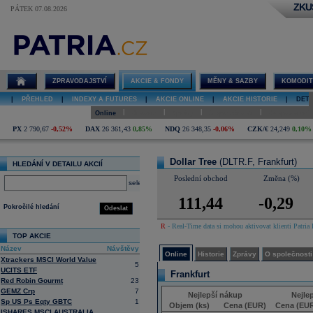
ZKU
PÁTEK 07.08.2026
Detail akcie
Dollar Tree
online
ZPRAVODAJSTVÍ
AKCIE & FONDY
MĚNY & SAZBY
KOMODIT
|
PŘEHLED
|
INDEXY A FUTURES
|
AKCIE ONLINE
|
AKCIE HISTORIE
|
DETA
|
|
|
|
Online
Historie
Zprávy
O společnosti
Hospodaření
PX
2 790,67
-0,52%
DAX
26 361,43
0,85%
NDQ
26 348,35
-0,06%
CZK/€
24,249
0,10%
Dollar Tree
(DLTR.F, Frankfurt)
HLEDÁNÍ V DETAILU AKCIÍ
Poslední obchod
Změna (%)
select
111,44
-0,29
Pokročilé hledání
Odeslat
R
- Real-Time data si mohou aktivovat klienti Patria 
TOP AKCIE
Název
Návštěvy
Online
Historie
Zprávy
O společnosti
Xtrackers MSCI World Value
5
UCITS ETF
Frankfurt
Red Robin Gourmt
23
GEMZ Crp
7
Nejlepší nákup
Nejle
Sp US Ps Eqty GBTC
1
Objem (ks)
Cena (EUR)
Cena (EU
ISHARES MSCI AUSTRALIA