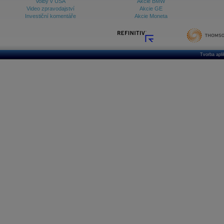
Volby v USA
Akcie BMW
Video zpravodajství
Akcie GE
Investiční komentáře
Akcie Moneta
Tvorba apl