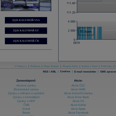
2Q26 KALENDÁŘ USA
2Q26 KALENDÁŘ EU
2Q26 KALENDÁŘ ČR
O Patria.cz
|
Reklama
|
Mapa Stránek
|
Skupina Patria
|
Kariéra v Patrii
|
Podmínky uží
|
Cookies
|
|
RSS / XML
E-mail newsletter
SMS zpravod
Zpravodajství:
Akcie:
Akciové zprávy
Akcie ČEZ
Ekonomické zprávy
Akcie NWR
Zprávy o měnách a sazbách
Akcie Komerční banka
Zprávy o komoditách
Akcie Erste Bank
Zprávy o HDP
Akcie O2
ČNB
Akcie Kofola
Grexit
Akcie Apple
Brexit
Akcie Facebook