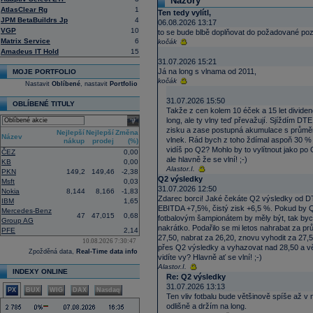
Názory
AtlasClear Rg
1
Ten tedy vylítl,
JPM BetaBuildrs Jp
4
06.08.2026 13:17
VGP
10
to se bude blbě doplňovat do požadované poz
Matrix Service
6
kočák
Amadeus IT Hold
15
31.07.2026 15:21
Já na long s vlnama od 2011,
MOJE PORTFOLIO
kočák
Nastavit
Oblíbené
, nastavit
Portfolio
31.07.2026 15:50
OBLÍBENÉ TITULY
Takže z cen kolem 10 éček a 15 let divide
select
long, ale ty vlny teď převažují. Sjíždím D
zisku a zase postupná akumulace s průměr
Nejlepší
Nejlepší
Změna
Název
vlnek. Rád bych z toho ždímal aspoň 30 % r
nákup
prodej
(%)
vidíš po Q2? Mohlo by to vylítnout jako po
ČEZ
0,00
ale hlavně že se vlní! ;-)
KB
0,00
Alastor.I.
PKN
149,2
149,46
-2,38
Q2 výsledky
Msft
0,03
31.07.2026 12:50
Nokia
8,144
8,166
-1,83
Zdarec borci! Jaké čekáte Q2 výsledky od D
IBM
1,65
EBITDA +7,5%, čistý zisk +6,5 %. Pokud by Q2
Mercedes-Benz
47
47,015
0,68
fotbalovým šampionátem by měly být, tak byc
Group AG
nakrátko. Podařilo se mi letos nahrabat za pr
PFE
2,14
27,50, nabrat za 26,20, znovu vyhodit za 27,
10.08.2026 7:30:47
přes Q2 výsledky a vyhazovat nad 28,50 a větší
Zpožděná data,
Real-Time data info
vidíte vy? Hlavně ať se vlní! ;-)
Alastor.I.
INDEXY ONLINE
Re: Q2 výsledky
31.07.2026 13:13
PX
BUX
WIG
DAX
Nasdaq
Ten vliv fotbalu bude většinově spíše až v 
odlišně a držím na long.