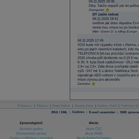
04.11.2025 18:35
Díky. Takže nejspíš pár let počk
Orangutan
DT zatím nebrat
04.11.2025 18:41
uvidíme jak dnes dopadne Evrop
nemá moc smysl se po čemkoliv
Mike -Green D. is killing Europe
04.11.2025 17:49
VOD bude mít výpadky tržeb v Reichu, se 
netu po jejich vlastních kabelech, kdy m
TELEFONICA SA zas prochází ozdravnou
2026 zhruba půlí dividendu na 0,15 € na a
K 30. 9. byla čistá zadluženost ~28,2 mld
2,9× na 2,5×. Dále firma zveřejnila slabš
výši ~247 mil. € u divize Telefónica Tech
signalizuje nižší volnost v rozpočtu pro 
místo výnosu pro akcionáře.
Zavodou
O Patria.cz
|
Reklama
|
Mapa Stránek
|
Skupina Patria
|
Kariéra v Patrii
|
Podmínky uží
|
Cookies
|
|
RSS / XML
E-mail newsletter
SMS zpravod
Zpravodajství:
Akcie:
Akciové zprávy
Akcie ČEZ
Ekonomické zprávy
Akcie NWR
Zprávy o měnách a sazbách
Akcie Komerční banka