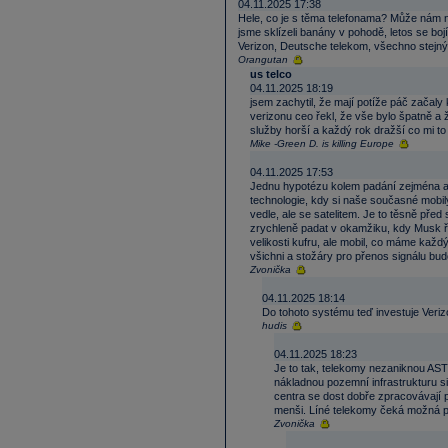
04.11.2025 17:38
Hele, co je s těma telefonama? Může nám ně
jsme sklízeli banány v pohodě, letos se boj
Verizon, Deutsche telekom, všechno stejný
Orangutan
us telco
04.11.2025 18:19
jsem zachytil, že mají potíže páč začaly
verizonu ceo řekl, že vše bylo špatně a 
služby horší a každý rok dražší co mi to 
Mike -Green D. is killing Europe
04.11.2025 17:53
Jednu hypotézu kolem padání zejména a
technologie, kdy si naše současné mobil
vedle, ale se satelitem. Je to těsně pře
zrychleně padat v okamžiku, kdy Musk řek
velikosti kufru, ale mobil, co máme každý 
všichni a stožáry pro přenos signálu bu
Zvonička
04.11.2025 18:14
Do tohoto systému teď investuje Veri
hudis
04.11.2025 18:23
Je to tak, telekomy nezaniknou ASTS
nákladnou pozemní infrastrukturu si
centra se dost dobře zpracovávají p
menši. Líné telekomy čeká možná p
Zvonička