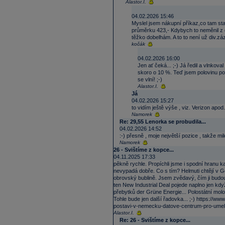
Alastor.I.
04.02.2026 15:46
Myslel jsem nákupní příkaz,co tam sta
průměrku 423,- Kdybych to neměnil z 
těžko dobelhám. A to to není už div.zá
kočák
04.02.2026 16:00
Jen ať čeká... ;-) Já ředil a vlnkov
skoro o 10 %. Teď jsem polovinu pokl
se vlní! ;-)
Alastor.I.
Já
04.02.2026 15:27
to vidím ještě výše , viz. Verizon apod
Namorek
Re: 29,55 Lenorka se probudila...
04.02.2026 14:52
:-) přesně , moje největší pozice , takže mil
Namorek
26 - Svištíme z kopce...
04.11.2025 17:33
pěkně rychle. Propíchli jsme i spodní hranu k
nevypadá dobře. Co s tím? Helmuti chtějí v Ge
obrovský bublině. Jsem zvědavý, čím ji budou 
ten New Industrial Deal pojede naplno jen kdy
přebytků der Grüne Energie... Polostátní mo
Tohle bude jen další řadovka... ;-) https://
postavi-v-nemecku-datove-centrum-pro-umelo
Alastor.I.
Re: 26 - Svištíme z kopce...