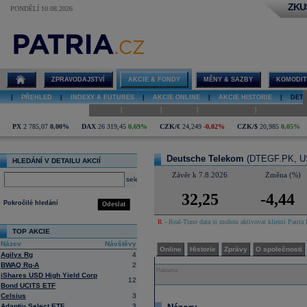
ZKU
PONDĚLÍ 10.08.2026
Detail akcie
Deutsche
Telekom
diskuze
ZPRAVODAJSTVÍ
AKCIE & FONDY
MĚNY & SAZBY
KOMODIT
|
PŘEHLED
|
INDEXY A FUTURES
|
AKCIE ONLINE
|
AKCIE HISTORIE
|
DETA
|
|
|
|
Online
Historie
Zprávy
O společnosti
Hospodaření
PX
2 785,07
0,00%
DAX
26 319,45
0,69%
CZK/€
24,249
-0,02%
CZK/$
20,985
0,05%
Deutsche Telekom
(DTEGF.PK, US
HLEDÁNÍ V DETAILU AKCIÍ
Závěr k 7.8.2026
Změna (%)
select
32,25
-4,44
Pokročilé hledání
Odeslat
R
- Real-Time data si mohou aktivovat klienti Patria 
TOP AKCIE
Název
Návštěvy
Online
Historie
Zprávy
O společnosti
Agilyx Rg
4
BWAQ Rg-A
2
Reklama
iShares USD High Yield Corp
12
Bond UCITS ETF
Celsius
3
Adaptiv Select ETF
3