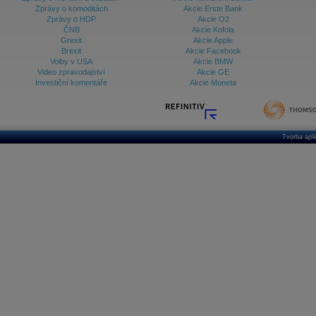
Zprávy o komoditách
Akcie Erste Bank
Zprávy o HDP
Akcie O2
ČNB
Akcie Kofola
Grexit
Akcie Apple
Brexit
Akcie Facebook
Volby v USA
Akcie BMW
Video zpravodajství
Akcie GE
Investiční komentáře
Akcie Moneta
Tvorba apl