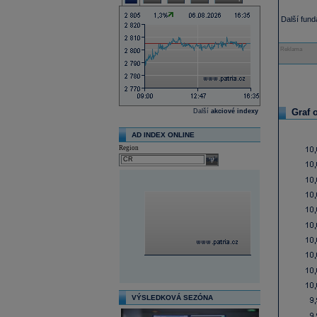
Další fun
Reklama
Graf 
Další
akciové indexy
AD INDEX ONLINE
Region
select
VÝSLEDKOVÁ SEZÓNA