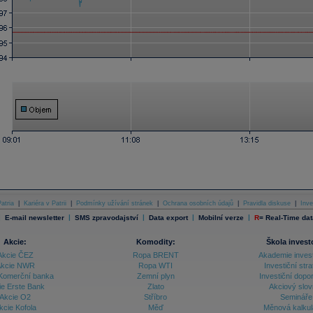
atria
|
Kariéra v Patrii
|
Podmínky užívání stránek
|
Ochrana osobních údajů
|
Pravidla diskuse
|
Inve
|
|
|
|
|
E-mail newsletter
SMS zpravodajství
Data export
Mobilní verze
R
=
Real-Time dat
Akcie:
Komodity:
Škola invest
Akcie ČEZ
Ropa BRENT
Akademie inves
kcie NWR
Ropa WTI
Investiční stra
Komerční banka
Zemní plyn
Investiční dopo
ie Erste Bank
Zlato
Akciový slov
Akcie O2
Stříbro
Semináře
kcie Kofola
Měď
Měnová kalku