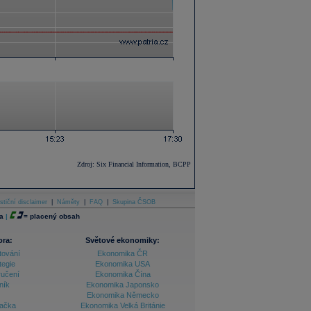
Zdroj: Six Financial Information, BCPP
stiční disclaimer
|
Náměty
|
FAQ
|
Skupina ČSOB
a
|
=
placený obsah
ora:
Světové ekonomiky:
tování
Ekonomika ČR
tegie
Ekonomika USA
ručení
Ekonomika Čína
ník
Ekonomika Japonsko
Ekonomika Německo
lačka
Ekonomika Velká Británie