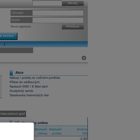
Hledej
Uživatel:
Heslo:
Nová registrace
Přihlásit
E PATRIA
E
|
ivní graf
Akce
4
Nákup / prodej ve cvičném portfoliu
Přidat do oblíbených
Nastavit SMS / E-Mail alert
Analytický servis
Databanka historických dat
Interaktivní graf
Všechny trhy online
Nejlepší
Nejlepší
Změna
RIC
nákup
prodej
(%)
-2,90