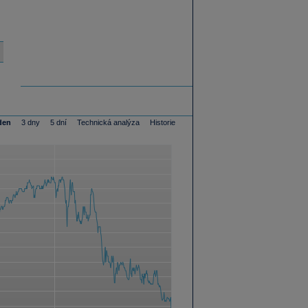
den
3 dny
5 dní
Technická analýza
Historie