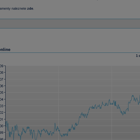
damenty naleznete
zde
.
online
1 