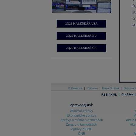
2Q26 KALENDÁŘ USA
2Q26 KALENDÁŘ EU
2Q26 KALENDÁŘ ČR
O Patria.cz
|
Reklama
|
Mapa Stránek
|
Skupina P
|
Cookies
RSS / XML
Zpravodajství:
Akciové zprávy
Ekonomické zprávy
A
Zprávy o měnách a sazbách
Akcie 
Zprávy o komoditách
Akc
Zprávy o HDP
ČNB
A