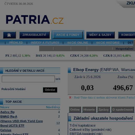
ZKU
ČTVRTEK 06.08.2026
Detail akcie
Elkop Energy
online
ZPRAVODAJSTVÍ
AKCIE & FONDY
MĚNY & SAZBY
KOMODIT
|
PŘEHLED
|
INDEXY A FUTURES
|
AKCIE ONLINE
|
AKCIE HISTORIE
|
DETA
|
|
|
|
Online
Historie
Zprávy
O společnosti
Hospodaření
PX
2 805,12
1,30%
DAX
26 140,13
0,05%
CZK/€
24,208
0,20%
CZK/$
21,015
0,48%
Elkop Energy
(ENRP.WA, Warsaw
HLEDÁNÍ V DETAILU AKCIÍ
Závěr k 25.6.2026
Změna (%)
select
0,03
496,67
Pokročilé hledání
Odeslat
R
- Real-Time data si mohou aktivovat klienti Patria 
TOP AKCIE
Název
Návštěvy
Online
Historie
Zprávy
O společnosti
Agilyx Rg
4
BWAQ Rg-A
2
Základní ukazatele hospodaření
iShares USD High Yield Corp
12
Tržní kapitalizace
Bond UCITS ETF
Celkové tržby (poslední rok)
Celsius
4
EBITDA (poslední rok)
Adaptiv Select ETF
3