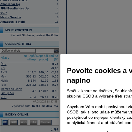
AtlasClear Rg
1
JPM BetaBuildrs Jp
4
VGP
10
Matrix Service
6
Amadeus IT Hold
15
MOJE PORTFOLIO
Nastavit
Oblíbené
, nastavit
Portfolio
OBLÍBENÉ TITULY
select
Nejlepší
Nejlepší
Změna
Název
nákup
prodej
(%)
ČEZ
0,74
KB
-0,10
Povolte cookies a 
PKN
149,2
149,46
-2,38
Msft
502,83
502,95
0,59
naplno
Nokia
8,144
8,166
-1,83
IBM
235,22
235,34
0,77
Mercedes-Benz
Stačí kliknout na tlačítko „Souhla
47
47,015
0,68
Group AG
skupinu ČSOB a vybrané třetí stran
PFE
26,4
26,41
0,78
07.08.2026 18:37:59
Abychom Vám mohli poskytnout víc
Zpožděná data,
Real-Time data info
ČSOB, tak si tyto údaje můžeme vz
INDEXY ONLINE
poskytnout co nejlepší klientský zá
analytická činnost a předávání coo
PX
BUX
WIG
DAX
Nasdaq