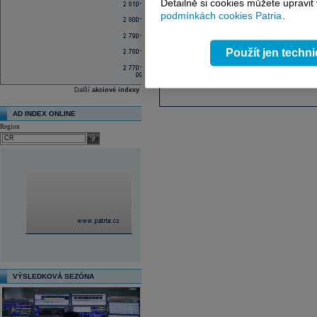
Detailně si cookies můžete upravit
podmínkách cookies Patria
.
Použít jen techn
Další
akciové indexy
AD INDEX ONLINE
Region
select
VÝSLEDKOVÁ SEZÓNA