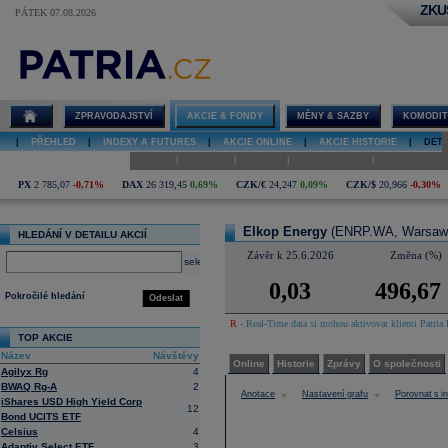
ZKU
PÁTEK 07.08.2026
Detail akcie
Elkop Energy
graf
ZPRAVODAJSTVÍ
AKCIE & FONDY
MĚNY & SAZBY
KOMODIT
|
PŘEHLED
|
INDEXY A FUTURES
|
AKCIE ONLINE
|
AKCIE HISTORIE
|
DETA
|
|
|
|
Online
Historie
Zprávy
O společnosti
Hospodaření
PX
2 785,07
-0,71%
DAX
26 319,45
0,69%
CZK/€
24,247
0,09%
CZK/$
20,966
-0,30%
Elkop Energy
(ENRP.WA, Warsaw
HLEDÁNÍ V DETAILU AKCIÍ
Závěr k 25.6.2026
Změna (%)
select
0,03
496,67
Pokročilé hledání
Odeslat
R
- Real-Time data si mohou aktivovat klienti Patria 
TOP AKCIE
Název
Návštěvy
Online
Historie
Zprávy
O společnosti
Agilyx Rg
4
BWAQ Rg-A
2
Anotace
Nastavení grafu
Porovnat s 
iShares USD High Yield Corp
12
Bond UCITS ETF
Celsius
4
Adaptiv Select ETF
3