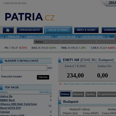
ZKU
SOBOTA 08.08.2026
Detail akcie
ENEFI AM
online
ZPRAVODAJSTVÍ
AKCIE & FONDY
MĚNY & SAZBY
KOMODIT
|
PŘEHLED
|
INDEXY A FUTURES
|
AKCIE ONLINE
|
AKCIE HISTORIE
|
DETA
|
|
|
|
Online
Historie
Zprávy
O společnosti
Hospodaření
PX
2 785,07
-0,71%
DAX
26 319,45
0,69%
NDQ
26 690,62
1,30%
CZK/€
24,224
-0,02%
ENEFI AM
(ESAE.BU, Budapest)
HLEDÁNÍ V DETAILU AKCIÍ
Závěr k 7.8.2026
Změna (%)
select
234,00
0,00
Pokročilé hledání
Odeslat
R
- Real-Time data si mohou aktivovat klienti Patria 
TOP AKCIE
Název
Návštěvy
Online
Historie
Zprávy
O společnosti
Agilyx Rg
4
BWAQ Rg-A
2
Budapest
iShares USD High Yield Corp
12
Bond UCITS ETF
Nejlepší nákup
Nejle
Celsius
4
Objem (ks)
Cena (HUF)
Cena (HU
Adaptiv Select ETF
3