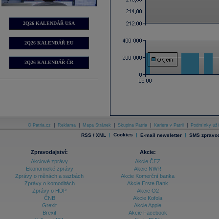
2Q26 KALENDÁŘ USA
2Q26 KALENDÁŘ EU
2Q26 KALENDÁŘ ČR
O Patria.cz
|
Reklama
|
Mapa Stránek
|
Skupina Patria
|
Kariéra v Patrii
|
Podmínky uží
|
Cookies
|
|
RSS / XML
E-mail newsletter
SMS zpravod
Zpravodajství:
Akcie:
Akciové zprávy
Akcie ČEZ
Ekonomické zprávy
Akcie NWR
Zprávy o měnách a sazbách
Akcie Komerční banka
Zprávy o komoditách
Akcie Erste Bank
Zprávy o HDP
Akcie O2
ČNB
Akcie Kofola
Grexit
Akcie Apple
Brexit
Akcie Facebook