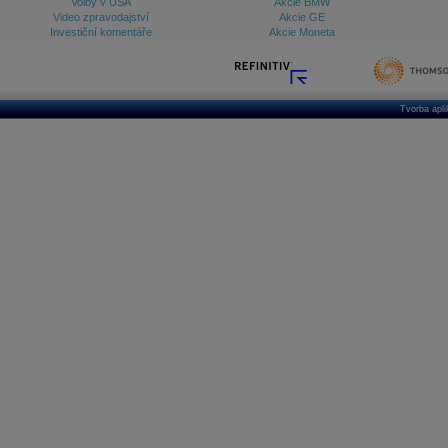
Volby v USA
Akcie BMW
Video zpravodajství
Akcie GE
Investiční komentáře
Akcie Moneta
Tvorba apl