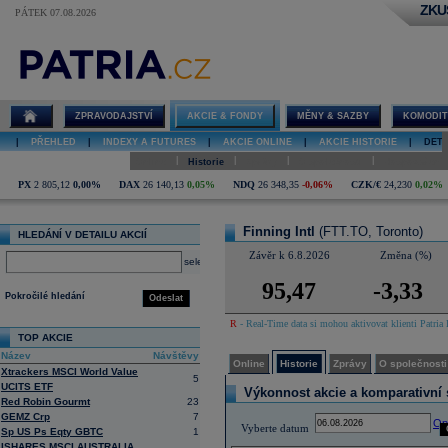
ZKU
PÁTEK 07.08.2026
Detail akcie
Finning Intl
online
ZPRAVODAJSTVÍ
AKCIE & FONDY
MĚNY & SAZBY
KOMODIT
|
PŘEHLED
|
INDEXY A FUTURES
|
AKCIE ONLINE
|
AKCIE HISTORIE
|
DETA
|
|
|
|
Online
Historie
Zprávy
O společnosti
Hospodaření
PX
2 805,12
0,00%
DAX
26 140,13
0,05%
NDQ
26 348,35
-0,06%
CZK/€
24,230
0,02%
Finning Intl
(FTT.TO, Toronto)
HLEDÁNÍ V DETAILU AKCIÍ
Závěr k 6.8.2026
Změna (%)
select
95,47
-3,33
Pokročilé hledání
Odeslat
R
- Real-Time data si mohou aktivovat klienti Patria 
TOP AKCIE
Název
Návštěvy
Online
Historie
Zprávy
O společnosti
Xtrackers MSCI World Value
5
UCITS ETF
Výkonnost akcie a komparativní s
Red Robin Gourmt
23
GEMZ Crp
7
Op
Vyberte datum
Sp US Ps Eqty GBTC
1
ISHARES MSCI AUSTRALIA