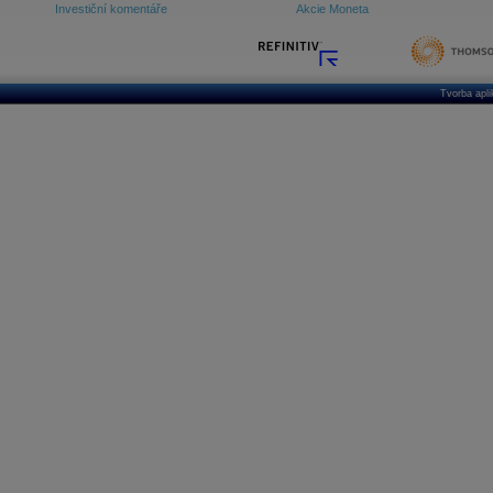
Investiční komentáře
Akcie Moneta
Tvorba apl