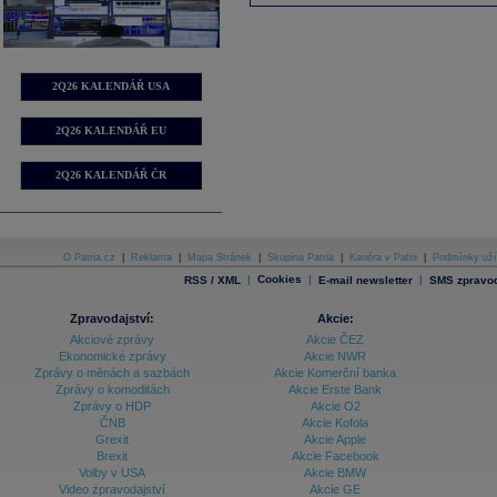
2Q26 KALENDÁŘ USA
2Q26 KALENDÁŘ EU
2Q26 KALENDÁŘ ČR
O Patria.cz
|
Reklama
|
Mapa Stránek
|
Skupina Patria
|
Kariéra v Patrii
|
Podmínky uží
|
Cookies
|
|
RSS / XML
E-mail newsletter
SMS zpravod
Zpravodajství:
Akcie:
Akciové zprávy
Akcie ČEZ
Ekonomické zprávy
Akcie NWR
Zprávy o měnách a sazbách
Akcie Komerční banka
Zprávy o komoditách
Akcie Erste Bank
Zprávy o HDP
Akcie O2
ČNB
Akcie Kofola
Grexit
Akcie Apple
Brexit
Akcie Facebook
Volby v USA
Akcie BMW
Video zpravodajství
Akcie GE