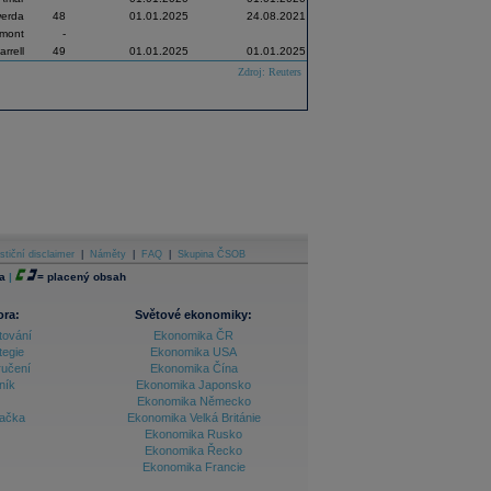
werda
48
01.01.2025
24.08.2021
amont
-
rrell
49
01.01.2025
01.01.2025
Zdroj: Reuters
stiční disclaimer
|
Náměty
|
FAQ
|
Skupina ČSOB
a
|
=
placený obsah
ora:
Světové ekonomiky:
tování
Ekonomika ČR
tegie
Ekonomika USA
ručení
Ekonomika Čína
ník
Ekonomika Japonsko
Ekonomika Německo
lačka
Ekonomika Velká Británie
Ekonomika Rusko
Ekonomika Řecko
Ekonomika Francie