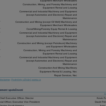
Equipment Merchant Wholesalers
Construction, Mining, and Forestry Machinery and
Equipment Rental and Leasing
Commercial and Industrial Machinery and Equipment
(except Automotive and Electronic) Repair and
Maintenance
7
Construction and Mining (except Oil Well) Machinery and
Equipment Merchant Wholesalers
7
Const/Mining/Forestry Equip Rental & Leasing
7
Commercial and Industrial Machinery and Equipment
(except Automotive and Electronic) Repair and
Maintenance
7
Construction and Mining (except Petroleum) Machinery
and Equipment Wholesalers
7
Construction, Mining and Forestry Machinery and
Equipment Rental and Leasing
7
Commercial and Industrial Machinery and Equipment
(except Automotive and Electronic) Repair and
Maintenance
Construction And Mining MacHinery
Equipment Rental & Leasing, Nec
Repair Services, Nec
disclaimer
,
Podmínky užívání patria.cz
ment společnosti
J
hief Executive Officer, Director
Kevin P
cial Officer, Executive Vice President
David Pri
Finning South America
Juan 