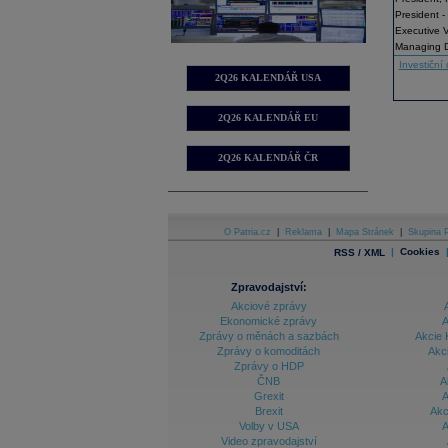
President 
Executive V
Managing Di
Investiční 
2Q26 KALENDÁŘ USA
2Q26 KALENDÁŘ EU
2Q26 KALENDÁŘ ČR
O Patria.cz
|
Reklama
|
Mapa Stránek
|
Skupina P
|
Cookies
RSS / XML
Zpravodajství:
Akciové zprávy
Ekonomické zprávy
A
Zprávy o měnách a sazbách
Akcie 
Zprávy o komoditách
Akc
Zprávy o HDP
ČNB
A
Grexit
A
Brexit
Akc
Volby v USA
A
Video zpravodajství