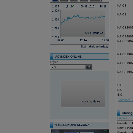
NAICS
NAICS
NAICS200
NAICS200
NAICS200
Další
akciové indexy
NAICS199
AD INDEX ONLINE
Region
NAICS199
select
NAICS199
SIC
SIC
SIC
Investiční 
Manage
Funkce
President, C
VÝSLEDKOVÁ SEZÓNA
Chief Finan
President, 