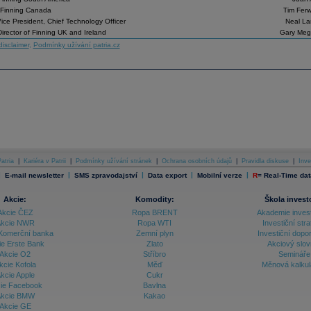
- Finning Canada
Tim Fer
ice President, Chief Technology Officer
Neal L
rector of Finning UK and Ireland
Gary Mega
disclaimer
,
Podmínky užívání patria.cz
atria
|
Kariéra v Patrii
|
Podmínky užívání stránek
|
Ochrana osobních údajů
|
Pravidla diskuse
|
Inve
|
|
|
|
|
E-mail newsletter
SMS zpravodajství
Data export
Mobilní verze
R
=
Real-Time dat
Akcie:
Komodity:
Škola invest
Akcie ČEZ
Ropa BRENT
Akademie inves
kcie NWR
Ropa WTI
Investiční stra
Komerční banka
Zemní plyn
Investiční dopo
ie Erste Bank
Zlato
Akciový slov
Akcie O2
Stříbro
Semináře
kcie Kofola
Měď
Měnová kalku
kcie Apple
Cukr
ie Facebook
Bavlna
kcie BMW
Kakao
Akcie GE