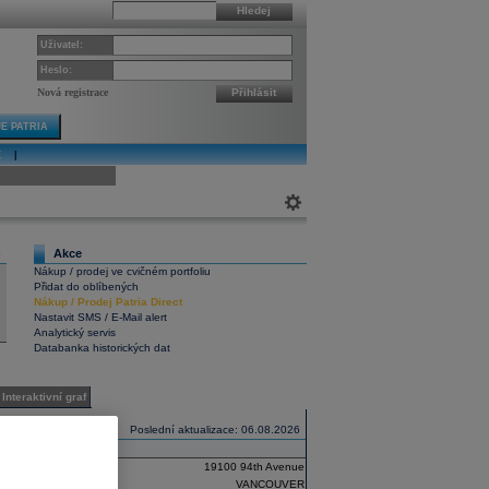
Hledej
Uživatel:
Heslo:
Nová registrace
Přihlásit
E PATRIA
E
|
ivní graf
Akce
6
Nákup / prodej ve cvičném portfoliu
Přidat do oblíbených
Nákup
/
Prodej
Patria Direct
Nastavit SMS / E-Mail alert
Analytický servis
Databanka historických dat
Interaktivní graf
Poslední aktualizace: 06.08.2026
19100 94th Avenue
VANCOUVER