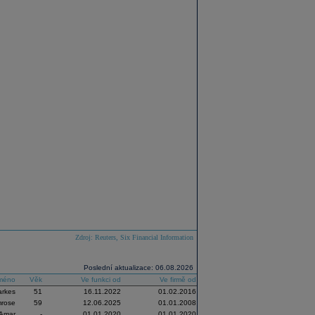
Zdroj: Reuters, Six Financial Information
Poslední aktualizace: 06.08.2026
méno
Věk
Ve funkci od
Ve firmě od
arkes
51
16.11.2022
01.02.2016
mrose
59
12.06.2025
01.01.2008
Amar
-
01.01.2020
01.01.2020