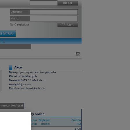
Hledej
Uživatel:
Heslo:
Nová registrace
Přihlásit
E PATRIA
E
|
ivní graf
Akce
6
Nákup / prodej ve cvičném portfoliu
Přidat do oblíbených
Nastavit SMS / E-Mail alert
Analytický servis
Databanka historických dat
Interaktivní graf
Všechny trhy online
Nejlepší
Nejlepší
Změna
RIC
nákup
prodej
(%)
-1,05