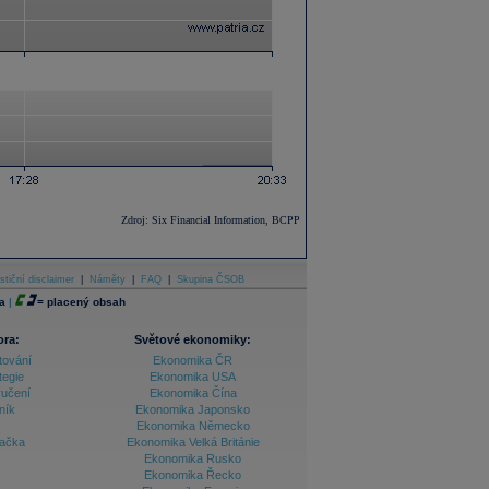
Zdroj: Six Financial Information, BCPP
stiční disclaimer
|
Náměty
|
FAQ
|
Skupina ČSOB
a
|
=
placený obsah
ora:
Světové ekonomiky:
tování
Ekonomika ČR
tegie
Ekonomika USA
ručení
Ekonomika Čína
ník
Ekonomika Japonsko
Ekonomika Německo
lačka
Ekonomika Velká Británie
Ekonomika Rusko
Ekonomika Řecko