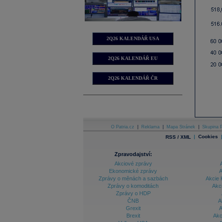
2Q26 KALENDÁŘ USA
2Q26 KALENDÁŘ EU
2Q26 KALENDÁŘ ČR
O Patria.cz
|
Reklama
|
Mapa Stránek
|
Skupina P
|
Cookies
RSS / XML
Zpravodajství:
Akciové zprávy
Ekonomické zprávy
A
Zprávy o měnách a sazbách
Akcie 
Zprávy o komoditách
Akc
Zprávy o HDP
ČNB
A
Grexit
A
Brexit
Akc