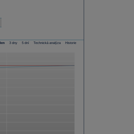
den
3 dny
5 dní
Technická analýza
Historie