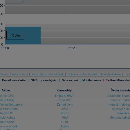
atria
|
Kariéra v Patrii
|
Podmínky užívání stránek
|
Ochrana osobních údajů
|
Pravidla diskuse
|
Inve
|
|
|
|
|
E-mail newsletter
SMS zpravodajství
Data export
Mobilní verze
R
=
Real-Time dat
Akcie:
Komodity:
Škola invest
Akcie ČEZ
Ropa BRENT
Akademie inves
kcie NWR
Ropa WTI
Investiční stra
Komerční banka
Zemní plyn
Investiční dopo
ie Erste Bank
Zlato
Akciový slov
Akcie O2
Stříbro
Semináře
kcie Kofola
Měď
Měnová kalku
kcie Apple
Cukr
ie Facebook
Bavlna