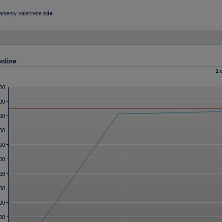
damenty naleznete
zde
.
online
1 