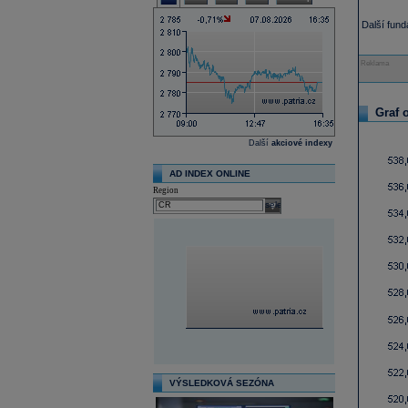
Další fun
Reklama
Graf 
Další
akciové indexy
AD INDEX ONLINE
Region
select
VÝSLEDKOVÁ SEZÓNA