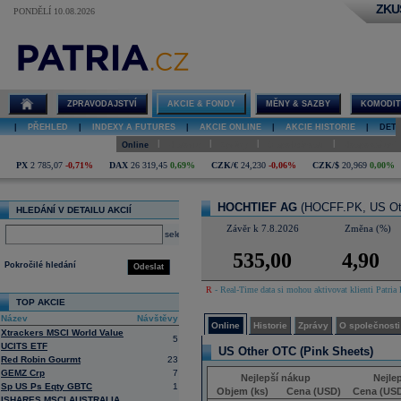
ZKU
PONDĚLÍ 10.08.2026
Detail akcie
HOCHTIEF
AG online
ZPRAVODAJSTVÍ
AKCIE & FONDY
MĚNY & SAZBY
KOMODIT
|
PŘEHLED
|
INDEXY A FUTURES
|
AKCIE ONLINE
|
AKCIE HISTORIE
|
DETA
|
|
|
|
Online
Historie
Zprávy
O společnosti
Hospodaření
PX
2 785,07
-0,71%
DAX
26 319,45
0,69%
CZK/€
24,230
-0,06%
CZK/$
20,969
0,00%
HOCHTIEF AG
(HOCFF.PK, US Oth
HLEDÁNÍ V DETAILU AKCIÍ
Závěr k 7.8.2026
Změna (%)
select
535,00
4,90
Pokročilé hledání
Odeslat
R
- Real-Time data si mohou aktivovat klienti Patria 
TOP AKCIE
Název
Návštěvy
Online
Historie
Zprávy
O společnosti
Xtrackers MSCI World Value
5
UCITS ETF
US Other OTC (Pink Sheets)
Red Robin Gourmt
23
GEMZ Crp
7
Nejlepší nákup
Nejle
Sp US Ps Eqty GBTC
1
Objem (ks)
Cena (USD)
Cena (US
ISHARES MSCI AUSTRALIA