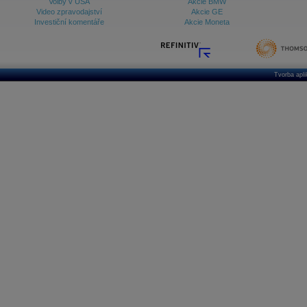
Volby v USA
Akcie BMW
Video zpravodajství
Akcie GE
Investiční komentáře
Akcie Moneta
Tvorba apl