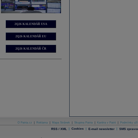
2Q26 KALENDÁŘ USA
2Q26 KALENDÁŘ EU
2Q26 KALENDÁŘ ČR
O Patria.cz
|
Reklama
|
Mapa Stránek
|
Skupina Patria
|
Kariéra v Patrii
|
Podmínky uží
|
Cookies
|
|
RSS / XML
E-mail newsletter
SMS zpravod