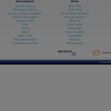
Zpravodajství:
Akcie:
Akciové zprávy
Akcie ČEZ
Ekonomické zprávy
Akcie NWR
Zprávy o měnách a sazbách
Akcie Komerční banka
Zprávy o komoditách
Akcie Erste Bank
Zprávy o HDP
Akcie O2
ČNB
Akcie Kofola
Grexit
Akcie Apple
Brexit
Akcie Facebook
Volby v USA
Akcie BMW
Video zpravodajství
Akcie GE
Investiční komentáře
Akcie Moneta
Tvorba apl