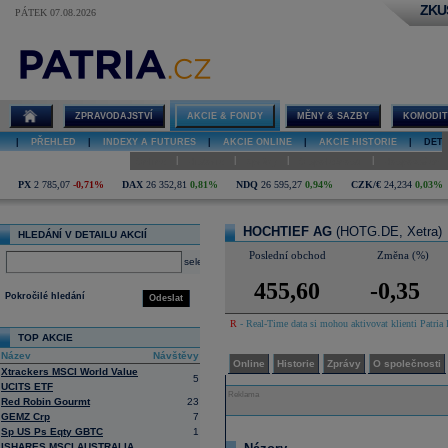
ZKU
PÁTEK 07.08.2026
Detail akcie
HOCHTIEF
AG diskuze
ZPRAVODAJSTVÍ
AKCIE & FONDY
MĚNY & SAZBY
KOMODIT
|
PŘEHLED
|
INDEXY A FUTURES
|
AKCIE ONLINE
|
AKCIE HISTORIE
|
DETA
|
|
|
|
Online
Historie
Zprávy
O společnosti
Hospodaření
PX
2 785,07
-0,71%
DAX
26 352,81
0,81%
NDQ
26 595,27
0,94%
CZK/€
24,234
0,03%
HOCHTIEF AG
(HOTG.DE, Xetra)
HLEDÁNÍ V DETAILU AKCIÍ
Poslední obchod
Změna (%)
select
455,60
-0,35
Pokročilé hledání
Odeslat
R
- Real-Time data si mohou aktivovat klienti Patria 
TOP AKCIE
Název
Návštěvy
Online
Historie
Zprávy
O společnosti
Xtrackers MSCI World Value
5
UCITS ETF
Reklama
Red Robin Gourmt
23
GEMZ Crp
7
Sp US Ps Eqty GBTC
1
ISHARES MSCI AUSTRALIA