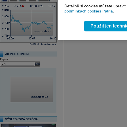
Detailně si cookies můžete upravit
podmínkách cookies Patria
.
Použít jen techn
Další
akciové indexy
AD INDEX ONLINE
Region
select
VÝSLEDKOVÁ SEZÓNA