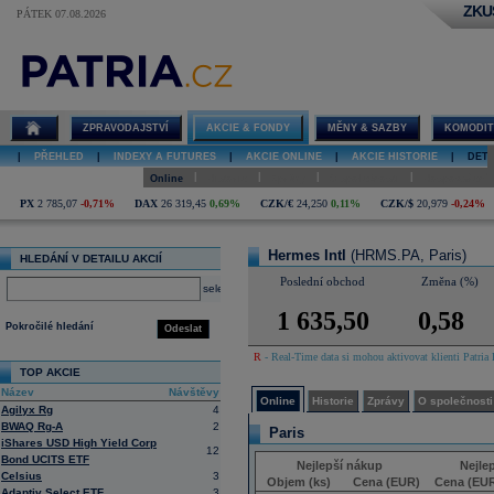
ZKU
PÁTEK 07.08.2026
Detail akcie
Hermes Intl
online
ZPRAVODAJSTVÍ
AKCIE & FONDY
MĚNY & SAZBY
KOMODIT
|
PŘEHLED
|
INDEXY A FUTURES
|
AKCIE ONLINE
|
AKCIE HISTORIE
|
DETA
|
|
|
|
Online
Historie
Zprávy
O společnosti
Hospodaření
PX
2 785,07
-0,71%
DAX
26 319,45
0,69%
CZK/€
24,250
0,11%
CZK/$
20,979
-0,24%
Hermes Intl
(HRMS.PA, Paris)
HLEDÁNÍ V DETAILU AKCIÍ
Poslední obchod
Změna (%)
select
1 635,50
0,58
Pokročilé hledání
Odeslat
R
- Real-Time data si mohou aktivovat klienti Patria 
TOP AKCIE
Název
Návštěvy
Online
Historie
Zprávy
O společnosti
Agilyx Rg
4
BWAQ Rg-A
2
Paris
iShares USD High Yield Corp
12
Bond UCITS ETF
Nejlepší nákup
Nejle
Celsius
3
Objem (ks)
Cena (EUR)
Cena (EU
Adaptiv Select ETF
3