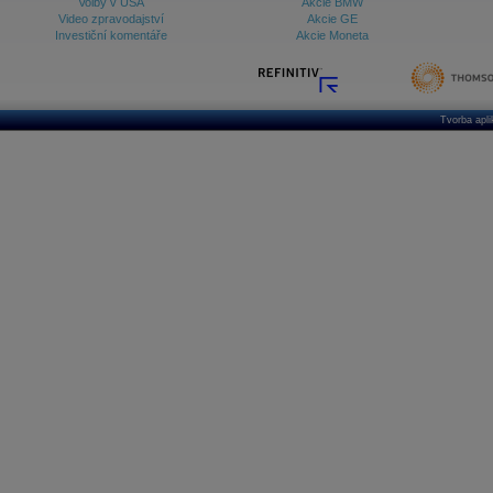
Volby v USA
Akcie BMW
Video zpravodajství
Akcie GE
Investiční komentáře
Akcie Moneta
Tvorba apl