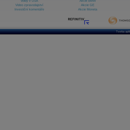
Volby v USA
Akcie BMW
Video zpravodajství
Akcie GE
Investiční komentáře
Akcie Moneta
Tvorba apl