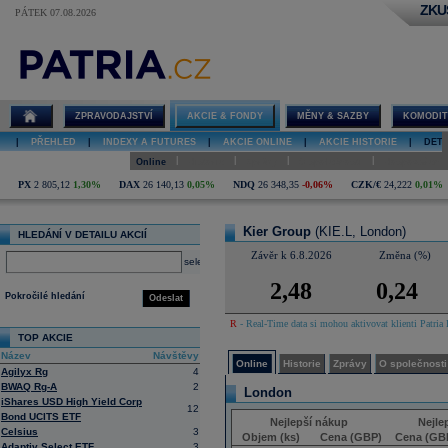
ZKU
PÁTEK 07.08.2026
Detail akcie
Kier Group
online
ZPRAVODAJSTVÍ
AKCIE & FONDY
MĚNY & SAZBY
KOMODIT
|
PŘEHLED
|
INDEXY A FUTURES
|
AKCIE ONLINE
|
AKCIE HISTORIE
|
DETA
|
|
|
|
Online
Historie
Zprávy
O společnosti
Hospodaření
PX
2 805,12
1,30%
DAX
26 140,13
0,05%
NDQ
26 348,35
-0,06%
CZK/€
24,222
0,01%
Kier Group
(KIE.L, London)
HLEDÁNÍ V DETAILU AKCIÍ
Závěr k 6.8.2026
Změna (%)
select
2,48
0,24
Pokročilé hledání
Odeslat
R
- Real-Time data si mohou aktivovat klienti Patria 
TOP AKCIE
Název
Návštěvy
Online
Historie
Zprávy
O společnosti
Agilyx Rg
4
BWAQ Rg-A
2
London
iShares USD High Yield Corp
12
Bond UCITS ETF
Nejlepší nákup
Nejle
Celsius
3
Objem (ks)
Cena (GBP)
Cena (GB
Adaptiv Select ETF
3