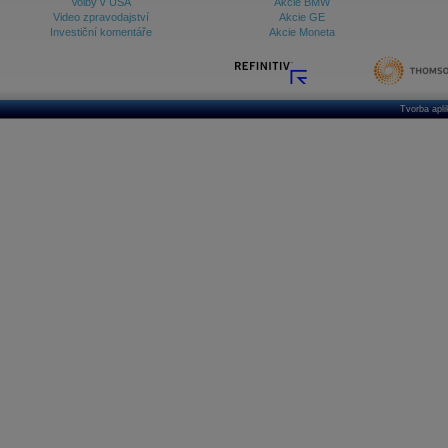
Volby v USA
Akcie BMW
Video zpravodajství
Akcie GE
Investiční komentáře
Akcie Moneta
Tvorba apl