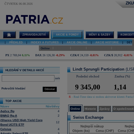
ZKU
ČTVRTEK 06.08.2026
Detail akcie
Lindt Sprungli
Participation
online
ZPRAVODAJSTVÍ
AKCIE & FONDY
MĚNY & SAZBY
KOMODIT
|
PŘEHLED
|
INDEXY A FUTURES
|
AKCIE ONLINE
|
AKCIE HISTORIE
|
DETA
|
|
|
|
Online
Historie
Zprávy
O společnosti
Hospodaření
PX
2 769,04
0,11%
DAX
26 126,30
-0,29%
CZK/€
24,159
-0,01%
CZK/$
20,912
-0,01%
Lindt Sprungli Participation
(LIS
HLEDÁNÍ V DETAILU AKCIÍ
Poslední obchod
Změna (%)
select
9 345,00
1,14
Pokročilé hledání
Odeslat
R
- Real-Time data si mohou aktivovat klienti Patria 
TOP AKCIE
Název
Návštěvy
Online
Historie
Zprávy
O společnosti
Agilyx Rg
4
BWAQ Rg-A
2
Swiss Exchange
iShares USD High Yield Corp
12
Bond UCITS ETF
Nejlepší nákup
Nejle
Celsius
4
Objem (ks)
Cena (CHF)
Cena (CH
Adaptiv Select ETF
3