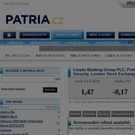
ZKU
PÁTEK 07.08.2026
Detail akcie
Lloyds
Banking Group
PLC,
Preference
ZPRAVODAJSTVÍ
AKCIE & FONDY
MĚNY & SAZBY
KOMODIT
Stock, MiFID
Eligible
|
PŘEHLED
|
INDEXY A FUTURES
|
AKCIE ONLINE
|
AKCIE HISTORIE
|
DETA
Security,
London Stock
|
|
|
|
Online
Historie
Zprávy
O společnosti
Hospodaření
Exchange
PX
2 805,12
1,30%
DAX
26 140,13
0,05%
NDQ
26 348,35
-0,06%
CZK/€
24,231
0,04%
online
Lloyds Banking Group PLC, Prefe
HLEDÁNÍ V DETAILU AKCIÍ
Security, London Stock Exchan
select
Závěr k 6.8.2026
Změna (%)
Pokročilé hledání
1,47
-0,17
Odeslat
TOP AKCIE
R
- Real-Time data si mohou aktivovat klienti Patria 
Název
Návštěvy
Agilyx Rg
4
Online
Historie
Zprávy
O společnosti
BWAQ Rg-A
2
iShares USD High Yield Corp
Konsensuální odhad analytiků
12
Bond UCITS ETF
Tato služba je součástí placeného informačního z
Celsius
3
Adaptiv Select ETF
3