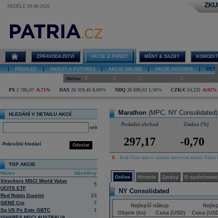
ZKU
NEDĚLE 09.08.2026
Detail akcie
Marathon
online
ZPRAVODAJSTVÍ
AKCIE & FONDY
MĚNY & SAZBY
KOMODIT
|
PŘEHLED
|
INDEXY A FUTURES
|
AKCIE ONLINE
|
AKCIE HISTORIE
|
DETA
|
|
|
|
Online
Historie
Zprávy
O společnosti
Hospodaření
PX
2 785,07
-0,71%
DAX
26 319,45
0,69%
NDQ
26 690,62
1,30%
CZK/€
24,232
-0,02%
Marathon
(MPC, NY Consolidated)
HLEDÁNÍ V DETAILU AKCIÍ
Poslední obchod
Změna (%)
select
297,17
-0,70
Pokročilé hledání
Odeslat
R
- Real-Time data si mohou aktivovat klienti Patria 
TOP AKCIE
Název
Návštěvy
Online
Historie
Zprávy
O společnosti
Xtrackers MSCI World Value
5
UCITS ETF
NY Consolidated
Red Robin Gourmt
23
GEMZ Crp
7
Nejlepší nákup
Nejle
Sp US Ps Eqty GBTC
1
Objem (ks)
Cena (USD)
Cena (US
ISHARES MSCI AUSTRALIA