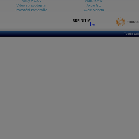
Volby v USA
Akcie BMW
Video zpravodajství
Akcie GE
Investiční komentáře
Akcie Moneta
Tvorba apl