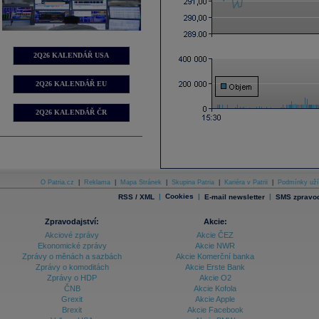
2Q26 KALENDÁŘ USA
2Q26 KALENDÁŘ EU
2Q26 KALENDÁŘ ČR
O Patria.cz
|
Reklama
|
Mapa Stránek
|
Skupina Patria
|
Kariéra v Patrii
|
Podmínky uží
|
Cookies
|
|
RSS / XML
E-mail newsletter
SMS zpravod
Zpravodajství:
Akcie:
Akciové zprávy
Akcie ČEZ
Ekonomické zprávy
Akcie NWR
Zprávy o měnách a sazbách
Akcie Komerční banka
Zprávy o komoditách
Akcie Erste Bank
Zprávy o HDP
Akcie O2
ČNB
Akcie Kofola
Grexit
Akcie Apple
Brexit
Akcie Facebook