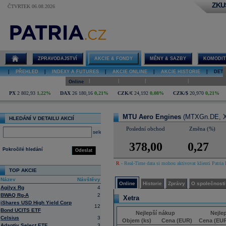
ZKU
ČTVRTEK 06.08.2026
Detail akcie
MTU Aero
Engines online
ZPRAVODAJSTVÍ
AKCIE & FONDY
MĚNY & SAZBY
KOMODIT
|
PŘEHLED
|
INDEXY A FUTURES
|
AKCIE ONLINE
|
AKCIE HISTORIE
|
DETA
|
|
|
|
Online
Historie
Zprávy
O společnosti
Hospodaření
PX
2 802,93
1,22%
DAX
26 180,16
0,21%
CZK/€
24,192
0,08%
CZK/$
20,970
0,21%
MTU Aero Engines
(MTXGn.DE, X
HLEDÁNÍ V DETAILU AKCIÍ
Poslední obchod
Změna (%)
select
378,00
0,27
Pokročilé hledání
Odeslat
R
- Real-Time data si mohou aktivovat klienti Patria 
TOP AKCIE
Název
Návštěvy
Online
Historie
Zprávy
O společnosti
Agilyx Rg
4
BWAQ Rg-A
2
Xetra
iShares USD High Yield Corp
12
Bond UCITS ETF
Nejlepší nákup
Nejle
Celsius
3
Objem (ks)
Cena (EUR)
Cena (EU
Adaptiv Select ETF
3