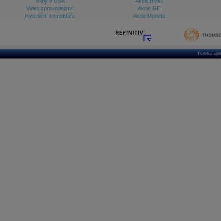
Volby v USA
Akcie BMW
Video zpravodajství
Akcie GE
Investiční komentáře
Akcie Moneta
Tvorba apl