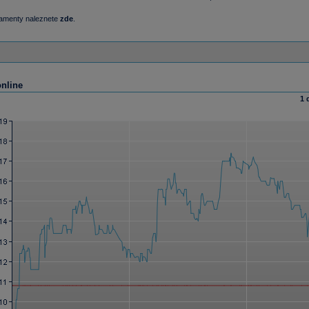
damenty naleznete
zde
.
online
1 