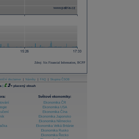
Zdroj: Six Financial Information, BCPP
stiční disclaimer
|
Náměty
|
FAQ
|
Skupina ČSOB
a
|
=
placený obsah
ora:
Světové ekonomiky:
tování
Ekonomika ČR
tegie
Ekonomika USA
ručení
Ekonomika Čína
ník
Ekonomika Japonsko
Ekonomika Německo
lačka
Ekonomika Velká Británie
Ekonomika Rusko
Ekonomika Řecko