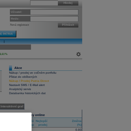
Hledej
Uživatel:
Heslo:
Nová registrace
Přihlásit
E PATRIA
E
|
ivní graf
4,61%
Akce
9
Nákup / prodej ve cvičném portfoliu
Přidat do oblíbených
Nákup
/
Prodej
Patria Direct
Nastavit SMS / E-Mail alert
Analytický servis
Databanka historických dat
Interaktivní graf
Všechny trhy online
Nejlepší
Nejlepší
Změna
RIC
nákup
prodej
(%)
0,93