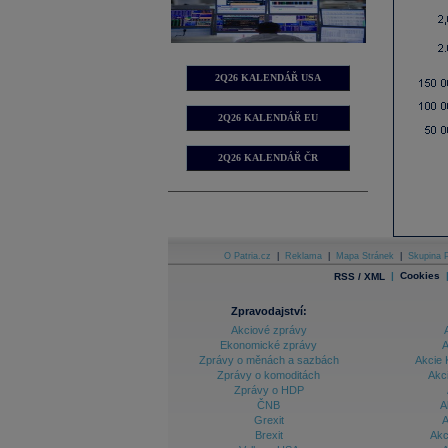
2Q26 KALENDÁŘ USA
2Q26 KALENDÁŘ EU
2Q26 KALENDÁŘ ČR
O Patria.cz
|
Reklama
|
Mapa Stránek
|
Skupina P
|
Cookies
RSS / XML
Zpravodajství:
Akciové zprávy
Ekonomické zprávy
A
Zprávy o měnách a sazbách
Akcie 
Zprávy o komoditách
Akc
Zprávy o HDP
ČNB
A
Grexit
A
Brexit
Akc