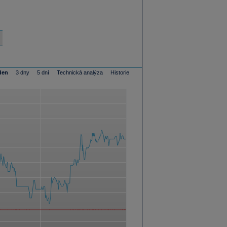
den
3 dny
5 dní
Technická analýza
Historie