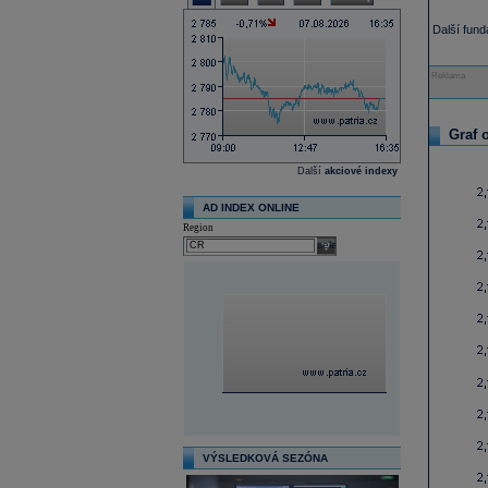
Další fun
Reklama
Graf 
Další
akciové indexy
AD INDEX ONLINE
Region
select
VÝSLEDKOVÁ SEZÓNA