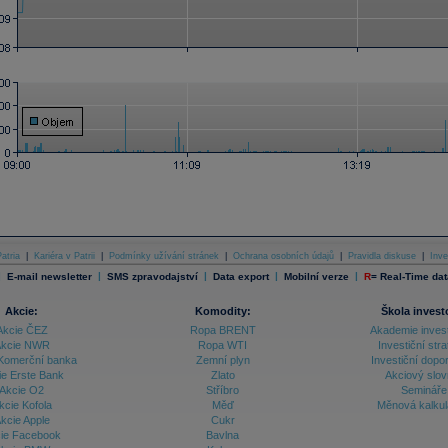
atria
|
Kariéra v Patrii
|
Podmínky užívání stránek
|
Ochrana osobních údajů
|
Pravidla diskuse
|
Inve
|
|
|
|
|
E-mail newsletter
SMS zpravodajství
Data export
Mobilní verze
R
=
Real-Time dat
Akcie:
Komodity:
Škola invest
Akcie ČEZ
Ropa BRENT
Akademie inves
kcie NWR
Ropa WTI
Investiční stra
Komerční banka
Zemní plyn
Investiční dopo
ie Erste Bank
Zlato
Akciový slov
Akcie O2
Stříbro
Semináře
kcie Kofola
Měď
Měnová kalku
kcie Apple
Cukr
ie Facebook
Bavlna