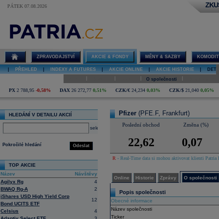
ZKU
PÁTEK 07.08.2026
Detail akcie
Pfizer online
ZPRAVODAJSTVÍ
AKCIE & FONDY
MĚNY & SAZBY
KOMODIT
|
PŘEHLED
|
INDEXY A FUTURES
|
AKCIE ONLINE
|
AKCIE HISTORIE
|
DETA
|
|
|
|
Online
Historie
Zprávy
O společnosti
Hospodaření
PX
2 788,95
-0,58%
DAX
26 272,77
0,51%
CZK/€
24,234
0,03%
CZK/$
21,040
0,05%
Pfizer
(PFE.F, Frankfurt)
HLEDÁNÍ V DETAILU AKCIÍ
Poslední obchod
Změna (%)
select
22,62
0,07
Pokročilé hledání
Odeslat
R
- Real-Time data si mohou aktivovat klienti Patria 
TOP AKCIE
Název
Návštěvy
Online
Historie
Zprávy
O společnosti
Agilyx Rg
4
BWAQ Rg-A
2
Popis společnosti
iShares USD High Yield Corp
12
Obecné informace
Bond UCITS ETF
Název společnosti
Celsius
4
Ticker
Adaptiv Select ETF
3