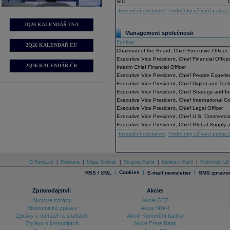
SIC
Investiční disclaimer
,
Podmínky užívání patria.
2Q26 KALENDÁŘ USA
Management společnosti
Funkce
2Q26 KALENDÁŘ EU
Chairman of the Board, Chief Executive Officer
Executive Vice President, Chief Financial Office
2Q26 KALENDÁŘ ČR
Interim Chief Financial Officer
Executive Vice President, Chief People Experie
Executive Vice President, Chief Digital and Tec
Executive Vice President, Chief Strategy and In
Executive Vice President, Chief International C
Executive Vice President, Chief Legal Officer
Executive Vice President, Chief U.S. Commercial
Executive Vice President, Chief Global Supply a
Investiční disclaimer
,
Podmínky užívání patria.
O Patria.cz
|
Reklama
|
Mapa Stránek
|
Skupina Patria
|
Kariéra v Patrii
|
Podmínky uží
|
Cookies
|
|
RSS / XML
E-mail newsletter
SMS zpravod
Zpravodajství:
Akcie:
Akciové zprávy
Akcie ČEZ
Ekonomické zprávy
Akcie NWR
Zprávy o měnách a sazbách
Akcie Komerční banka
Zprávy o komoditách
Akcie Erste Bank