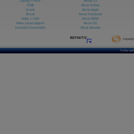
Zprávy o HDP
Akcie O2
ČNB
Akcie Kofola
Grexit
Akcie Apple
Brexit
Akcie Facebook
Volby v USA
Akcie BMW
Video zpravodajství
Akcie GE
Investiční komentáře
Akcie Moneta
Tvorba apl